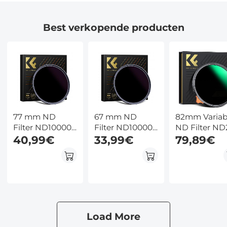
Best verkopende producten
77 mm ND
67 mm ND
82mm Variab
Filter ND100000
Filter ND100000
ND Filter ND
Zonnefilter 16.6
40,99€
Zonnefilter 16.6
33,99€
ND400 (1 - 9
79,89€
Stops Solide
Stops Solide
Stops) Lensfi
Neutrale
Neutrale
Waterdicht e
Dichtheid Filter
Dichtheid Filter
Krasbestend
Voor DSLR
Voor DSLR
Nano Xcel Se
Camera Nano
Camera Nano
Xcel Serie (Kan
Xcel Serie (Kan
Worden
Worden
Load More
Gebruikt Om
Gebruikt Om