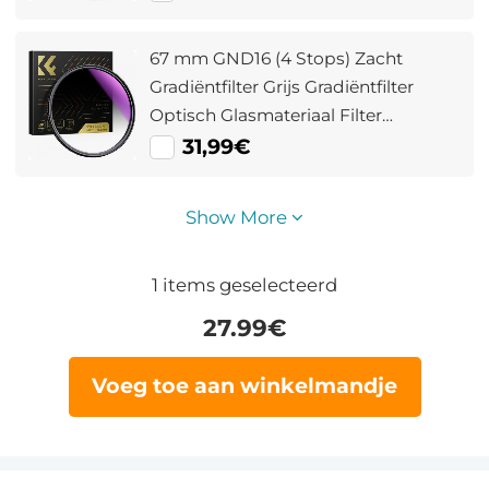
Antireflecterend Optisch Filter Met
Blauwe Coating Nano Xcel Serie
67 mm GND16 (4 Stops) Zacht
Gradiëntfilter Grijs Gradiëntfilter
Optisch Glasmateriaal Filter
Meerlaagse Coating Nano Xcel Serie
31,99€
Show More
1
items geselecteerd
27.99
€
Voeg toe aan winkelmandje