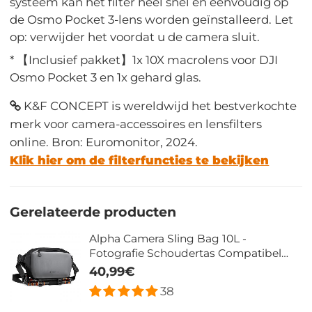
systeem kan het filter heel snel en eenvoudig op
de Osmo Pocket 3-lens worden geïnstalleerd. Let
op: verwijder het voordat u de camera sluit.
* 【Inclusief pakket】1x 10X macrolens voor DJI
Osmo Pocket 3 en 1x gehard glas.
K&F CONCEPT is wereldwijd het bestverkochte
merk voor camera-accessoires en lensfilters
online. Bron: Euromonitor, 2024.
Klik hier om de filterfuncties te bekijken
Gerelateerde producten
Alpha Camera Sling Bag 10L -
Fotografie Schoudertas Compatibel
met Canon, Nikon, Sony Camera's en
40,99€
DJI Mavic Drone (Grijs)
38