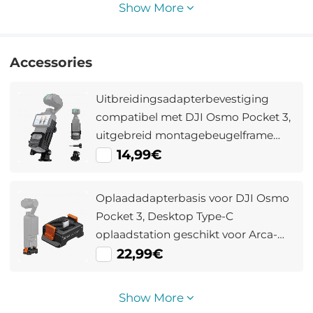
Show More
Accessories
Uitbreidingsadapterbevestiging
compatibel met DJI Osmo Pocket 3,
uitgebreid montagebeugelframe
met cold shoe-bevestiging/1/4"
14,99€
schroefgat, geschikt voor
actiecamerapoort
Oplaadadapterbasis voor DJI Osmo
Pocket 3, Desktop Type-C
oplaadstation geschikt voor Arca-
Swiss standaard, met 1/4
22,99€
schroefgat/vouwvinger,
aluminiumlegeringbeugel
Show More