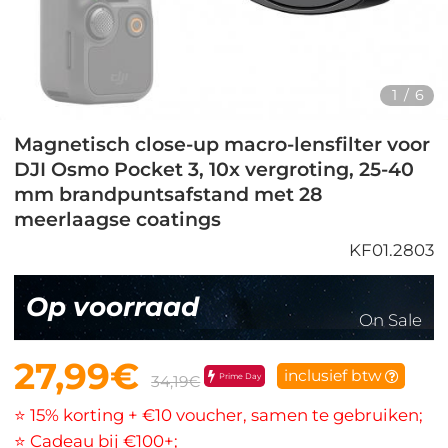
1
/
6
Magnetisch close-up macro-lensfilter voor
DJI Osmo Pocket 3, 10x vergroting, 25-40
mm brandpuntsafstand met 28
meerlaagse coatings
KF01.2803
Op voorraad
On Sale
27,99€
inclusief btw
Prime Day
34,19€
⭐ 15% korting + €10 voucher, samen te gebruiken;
⭐ Cadeau bij €100+;