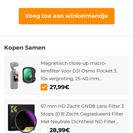
Voeg toe aan winkelmandje
Kopen Samen
Magnetisch close-up macro-
lensfilter voor DJI Osmo Pocket 3,
10x vergroting, 25-40 mm
brandpuntsafstand met 28
27,99€
meerlaagse coatings
67 mm HD Zacht GND8 Lens Filter 3
Stops (0.9) Zacht Gegradueerd Filter
Met Neutrale Dichtheid ND Filter
Waterdicht / Krasbestendig /
28,99€