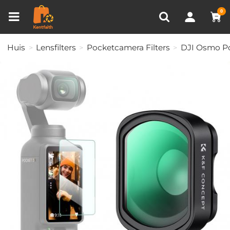
Productvergelijken (0)
RECENT BEKEKEN
0
Huis
Lensfilters
Pocketcamera Filters
DJI Osmo Po