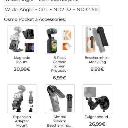
Wide-Angle + CPL + ND2-32 + ND32-512
Osmo Pocket 3 Accessories:
Magnetic
6-Pack
Beschermhoes
Mount
Camera
Afdekking
Screen
20,99€
9,99€
Protector
6,99€
Expansion
Gimbal
Zuignaphouder
Adapter
Scherm
26,99€
Mount
Beschermhoes