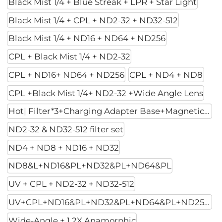
Black Mist 1/4 + Blue Streak + LPR + Star Light
Black Mist 1/4 + CPL + ND2-32 + ND32-512
Black Mist 1/4 + ND16 + ND64 + ND256
CPL + Black Mist 1/4 + ND2-32
CPL + ND16+ ND64 + ND256
CPL + ND4 + ND8
CPL +Black Mist 1/4+ ND2-32 +Wide Angle Lens
Hot| Filter*3+Charging Adapter Base+Magnetic Mount
ND2-32 & ND32-512 filter set
ND4 + ND8 + ND16 + ND32
ND8&L+ND16&PL+ND32&PL+ND64&PL
UV + CPL + ND2-32 + ND32-512
UV+CPL+ND16&PL+ND32&PL+ND64&PL+ND256PL
Wide-Angle + 1.2X Anamorphic