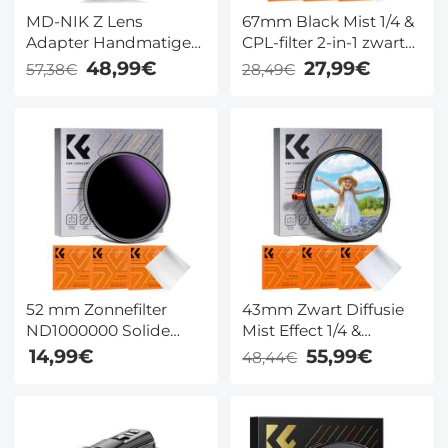
MD-NIK Z Lens
67mm Black Mist 1/4 &
Adapter Handmatige
CPL-filter 2-in-1 zwart
Focus Compatibele
diffusie circulair
48,99€
27,99€
57,38€
28,49€
Minolta MD Lenzen
polariserend effectfilter
voor Nikon Z Camera
met 18 meerlaagse
Lichaam
coatings Nano-Klear-
serie
52 mm Zonnefilter
43mm Zwart Diffusie
ND1000000 Solide
Mist Effect 1/4 &
Neutrale Dichtheid
Variabel ND2-32 (1-5
14,99€
55,99€
48,44€
Filter Voor Eclipse Met
Stops) & Circulair
18 Meerlaagse
Polarisatiefilter CPL 3
Coatings Nano Klear
in 1 Lensfilter met 18
Serie
Multi-Coatings Nano-