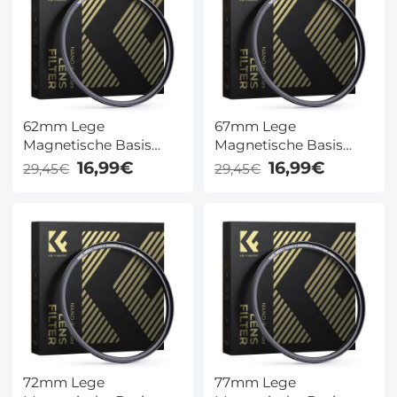
62mm Lege
67mm Lege
Magnetische Basis
Magnetische Basis
Ring (Werkt Alleen Met
Ring (Werkt Alleen Met
16,99€
16,99€
29,45€
29,45€
K&F Concept Magnetic
K&F Concept Magnetic
Filters / Quick Swap
Filters / Quick Swap
Systeem)
Systeem)
72mm Lege
77mm Lege