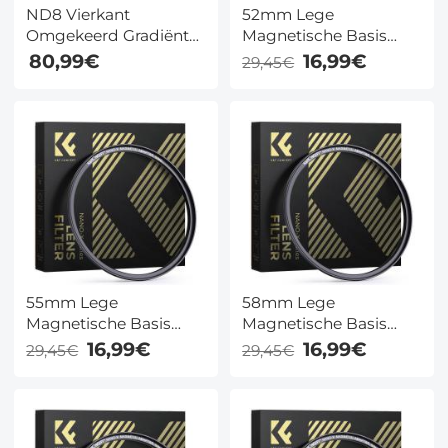
ND8 Vierkant
52mm Lege
Omgekeerd Gradiënt
Magnetische Basis
Filter 100x150mm K&F
Ring (Werkt Alleen Met
80,99€
16,99€
29,45€
Concept Nano Xcel
K&F Concept Magnetic
Serie
Filters / Quick Swap
Systeem)
55mm Lege
58mm Lege
Magnetische Basis
Magnetische Basis
Ring (Werkt Alleen Met
Ring (Werkt Alleen Met
16,99€
16,99€
29,45€
29,45€
K&F Concept Magnetic
K&F Concept Magnetic
Filters / Quick Swap
Filters / Quick Swap
Systeem)
Systeem)