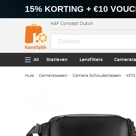
15% KORTING + €10 VOU
K&F Concept Dutch
All
Statieven
Lensfilters
Camerata
Huis
Cameratassen
Camera Schoudertassen
KF13