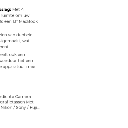
slag:
Met 4
de ruimte om uw
lfs een 13" MacBook
zien van dubbele
astgemaakt, wat
bent.
eeft ook een
waardoor het een
ële apparatuur mee
rdichte Camera
grafietassen Met
ikon / Sony / Fuji /