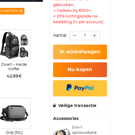
gebruiken;
⭐ Cadeau bij €100+;
clusief btw
⭐ 20% kortingscode na
bestelling (1x per account)
Aantal
In winkelwagen
Zwart – Harde
Koffer
Nu kopen
42,99€
Veilige transactie
Accessories
5-in-1
opvouwbare
Grijs [10L]