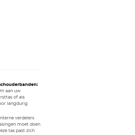
e schouderbanden:
om aan uw
sttas of als
oor langdurig
nterne verdelers
passingen moet doen
eze tas past zich