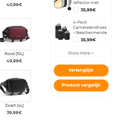
reflector met
40,99€
draagtas, inclusief
35,99€
goud, zilver,
zwart, wit
4-Pack
reflecterend doek
Cameralenshoes
en doorschijnend
– Beschermende
diffusordoek
Lenstas met
40"x60"
35,99€
Trekkoord – voor
(100x150cm)
Spiegelloze
Show More
Lenzen van
Rood [10L]
Canon, Nikon,
49,99€
Pentax, Sony &
Olympus
Verlanglijst
Product vergelijk
Zwart [4L]
39,99€