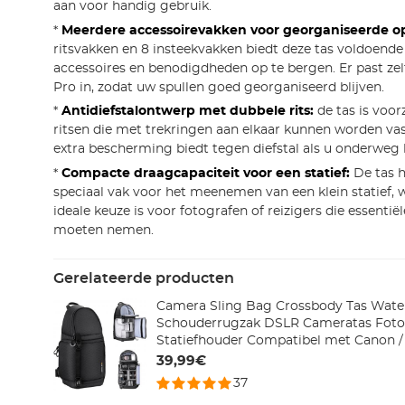
aan voor handig gebruik.
*
Meerdere accessoirevakken voor georganiseerde op
ritsvakken en 8 insteekvakken biedt deze tas voldoen
accessoires en benodigdheden op te bergen. Er past ze
Pro in, zodat uw spullen goed georganiseerd blijven.
*
Antidiefstalontwerp met dubbele rits:
de tas is voor
ritsen die met trekringen aan elkaar kunnen worden v
extra bescherming biedt tegen diefstal als u onderweg 
*
Compacte draagcapaciteit voor een statief:
De tas h
speciaal vak voor het meenemen van een klein statief, 
ideale keuze is voor fotografen of reizigers die essenti
moeten nemen.
Gerelateerde producten
Camera Sling Bag Crossbody Tas Wate
Schouderrugzak DSLR Cameratas Foto
Statiefhouder Compatibel met Canon / N
Gopro / DJI Nylon Materiaal
39,99€
37