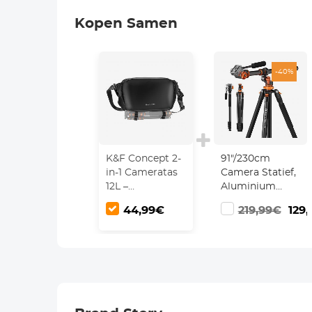
Kopen Samen
-40%
K&F Concept 2-
91"/230cm
in-1 Cameratas
Camera Statief,
12L –
Aluminium
Schoudertas &
Reisstatief met
44,99€
219,99€
129
Rugzak voor
Vloeistofkop,
DSLR of
Videostatief
Systeemcamera
met 90°
–
Middenkolom
Waterbestendig
en
en Draagbaar
Verwijderbare
Monopod,