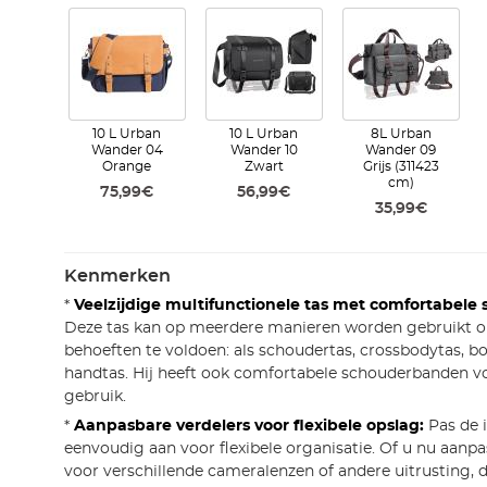
10 L Urban
10 L Urban
8L Urban
Wander 04
Wander 10
Wander 09
Orange
Zwart
Grijs (311423
cm)
75,99€
56,99€
35,99€
Kenmerken
*
Veelzijdige multifunctionele tas met comfortabel
Deze tas kan op meerdere manieren worden gebruikt 
behoeften te voldoen: als schoudertas, crossbodytas, bor
handtas. Hij heeft ook comfortabele schouderbanden v
gebruik.
*
Aanpasbare verdelers voor flexibele opslag:
Pas de i
eenvoudig aan voor flexibele organisatie. Of u nu aan
voor verschillende cameralenzen of andere uitrusting, d