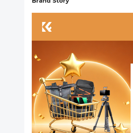
Brand Story
T254A7+FH-03
Hydraulische
Videokop voor
Dslr,
Camcorders,
Camera's