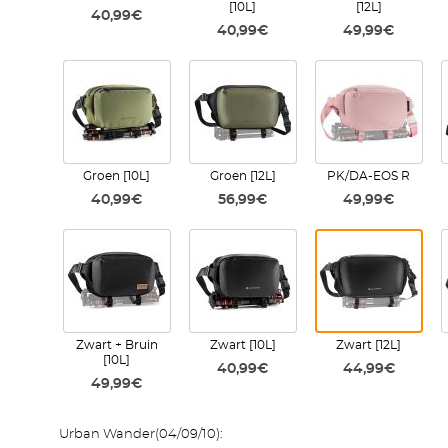
[10L]
[12L]
40,99€
40,99€
49,99€
Groen [10L]
Groen [12L]
PK/DA-EOS R
40,99€
56,99€
49,99€
Zwart + Bruin
Zwart [10L]
Zwart [12L]
[10L]
40,99€
44,99€
49,99€
Urban Wander(04/09/10):