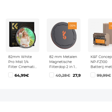
-30%
-
82mm White
82 mm Metalen
K&F Concep
Pro Mist 1/4
Magnetische
NP-FZ100
Filter Cinematic
Filterdop 2 in 1
Batterij met
Effect Filter, HD
Inschroefbare
Type C Dire
,99€
64,99€
40,28€
27,99€
99,99€
Dreamy Soft
Lensdop
Oplaadbare
White Diffusion
Poort
Filter met 28-
Camerabatte
laags coatings
Compatibel
Waterdicht
met Sony
Krasbestendig
A9/A7III/A7R
Nano-Xcel-serie
E1/FX3/FX30