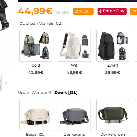
44,99€
Prime Day
in
25% OFF
59,99€
10L Urban Wander 02:
Gold
Wit
Zwart
42,99€
48,99€
39,99€
Urban Wander 01:
Zwart [12L]
Beige [10L]
Donkergrijs
Donkergroen