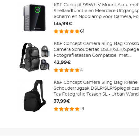
K&F Concept 99Wh V Mount Accu me
Snellaadfunctie en Meerdere Uitgangsp
Scherm en Noodlamp voor Camera, Fo
Smartphone, Laptop Etc
135,99€
61
K&F Concept Camera Sling Bag Crossb
Camera Schoudertas DSLR/SLR/Spiege
Fotografietassen Compatibel met
Canon/Nikon/Sony/Fuji/Gopro/DJI
42,99€
4
K&F Concept Camera Sling Bag Kleine
Schouderrugzak DSLR/SLR/Spiegelloz
Tas Fotografie Tassen 5L - Urban Wand
37,99€
19