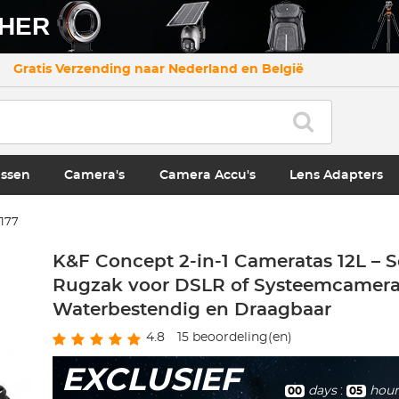
CHER
Gratis Verzending naar Nederland en België
ssen
Camera's
Camera Accu's
Lens Adapters
.177
K&F Concept 2-in-1 Cameratas 12L – 
Rugzak voor DSLR of Systeemcamera
Waterbestendig en Draagbaar
4.8
15
beoordeling(en)
EXCLUSIEF
days
:
hour
00
05