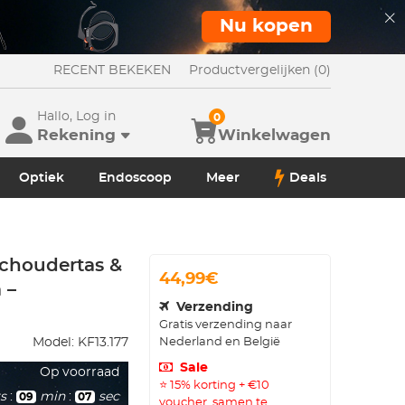
Nu kopen
RECENT BEKEKEN
Productvergelijken (0)
Hallo, Log in
0
Rekening
Winkelwagen
Optiek
Endoscoop
Meer
Deals
Schoudertas &
44,99€
 –
Verzending
Gratis verzending naar
Nederland en België
Model:
KF13.177
Sale
Op voorraad
⭐ 15% korting + €10
s
:
min
:
sec
09
05
voucher, samen te