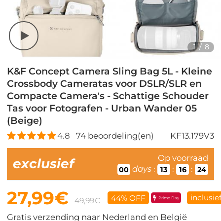
1
/
8
K&F Concept Camera Sling Bag 5L - Kleine
Crossbody Cameratas voor DSLR/SLR en
Compacte Camera's - Schattige Schouder
Tas voor Fotografen - Urban Wander 05
(Beige)
4.8
74
beoordeling(en)
KF13.179V3
Op voorraad
exclusief
days
:
:
:
00
13
16
23
27,99€
inclusie
44% OFF
Prime Day
49,99€
Gratis verzending naar Nederland en België