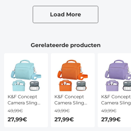
Drone
mm)
(Grijs/Zwart)
Load More
Gerelateerde producten
K&F Concept
K&F Concept
K&F Concept
Camera Sling
Camera Sling
Camera Slin
Bag 5L - Kleine
Bag 5L - Kleine
Bag 5L - Klei
49,99€
49,99€
49,99€
Crossbody
Crossbody
Crossbody
27,99€
27,99€
27,99€
Cameratas voor
Cameratas voor
Cameratas v
DSLR/SLR en
DSLR/SLR en
DSLR/SLR en