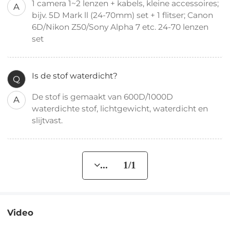
1 camera 1~2 lenzen + kabels, kleine accessoires;
A
bijv. 5D Mark ll (24-70mm) set + 1 flitser; Canon
6D/Nikon Z50/Sony Alpha 7 etc. 24-70 lenzen
set
Is de stof waterdicht?
Q
De stof is gemaakt van 600D/1000D
A
waterdichte stof, lichtgewicht, waterdicht en
slijtvast.
... 1/1
Video