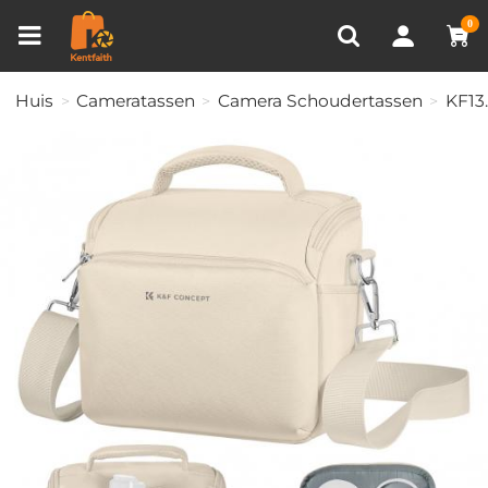
Productvergelijken (0)
RECENT BEKEKEN
0
Huis
Cameratassen
Camera Schoudertassen
KF13