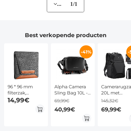
... 1/1
Best verkopende producten
-41%
-
Alpha Camera
Camerarugz
96 * 96 mm
Sling Bag 10L -
20L met
filterzak,
Fotografie
laptopvak 15,
filterbehuizing
14,99€
69,99€
145,32€
Schoudertas
en speciale
met 3 zakken,
40,99€
69,99€
Compatibel met
statiefopslag
maximale
Canon, Nikon,
Zwart
grootte voor
Sony Camera's
rond filter 62
en DJI Mavic
mm (inclusief 62