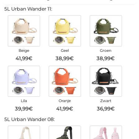
5L Urban Wander 11:
Beige
Geel
Groen
41,99€
38,99€
38,99€
Lila
Oranje
Zwart
39,99€
41,99€
36,99€
5L Urban Wander 08: