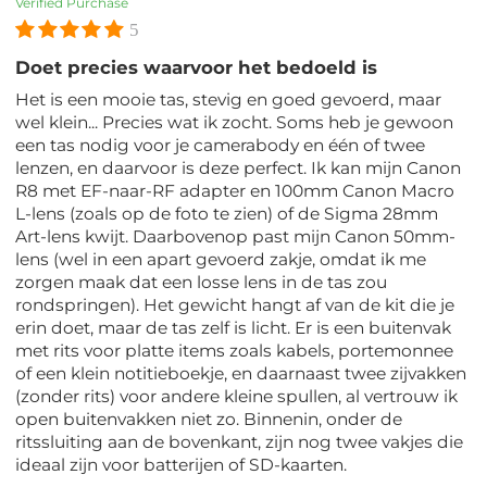
Verified Purchase
5
Doet precies waarvoor het bedoeld is
Het is een mooie tas, stevig en goed gevoerd, maar
wel klein... Precies wat ik zocht. Soms heb je gewoon
een tas nodig voor je camerabody en één of twee
lenzen, en daarvoor is deze perfect. Ik kan mijn Canon
R8 met EF-naar-RF adapter en 100mm Canon Macro
L-lens (zoals op de foto te zien) of de Sigma 28mm
Art-lens kwijt. Daarbovenop past mijn Canon 50mm-
lens (wel in een apart gevoerd zakje, omdat ik me
zorgen maak dat een losse lens in de tas zou
rondspringen). Het gewicht hangt af van de kit die je
erin doet, maar de tas zelf is licht. Er is een buitenvak
met rits voor platte items zoals kabels, portemonnee
of een klein notitieboekje, en daarnaast twee zijvakken
(zonder rits) voor andere kleine spullen, al vertrouw ik
open buitenvakken niet zo. Binnenin, onder de
ritssluiting aan de bovenkant, zijn nog twee vakjes die
ideaal zijn voor batterijen of SD-kaarten.