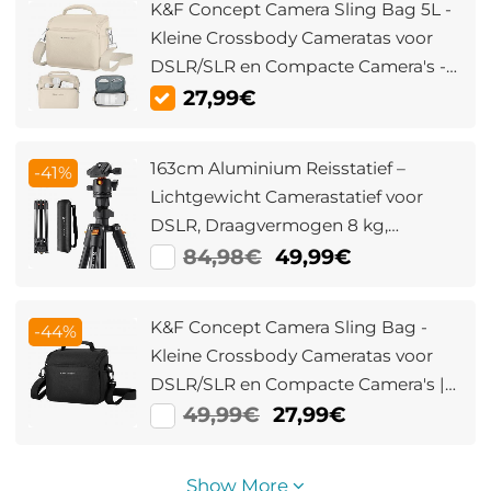
K&F Concept Camera Sling Bag 5L -
Kleine Crossbody Cameratas voor
DSLR/SLR en Compacte Camera's -
Schattige Schouder Tas voor
27,99€
Fotografen - Urban Wander 05
(Beige)
163cm Aluminium Reisstatief –
-41%
Lichtgewicht Camerastatief voor
DSLR, Draagvermogen 8 kg,
Inclusief Balhoofd (K234A0+BH-36L)
84,98€
49,99€
K&F Concept Camera Sling Bag -
-44%
Kleine Crossbody Cameratas voor
DSLR/SLR en Compacte Camera's |
Compacte Schoudertas voor
49,99€
27,99€
Fotografen
Show More