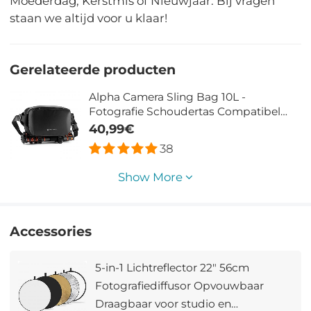
Moederdag, Kerstmis of Nieuwjaar. Bij vragen
staan we altijd voor u klaar!
Gerelateerde producten
Alpha Camera Sling Bag 10L -
Fotografie Schoudertas Compatibel
met Canon, Nikon, Sony Camera's en
40,99€
DJI Mavic Drone (Grijs/Zwart)
38
Show More
Accessories
5-in-1 Lichtreflector 22" 56cm
Fotografiediffusor Opvouwbaar
Draagbaar voor studio en