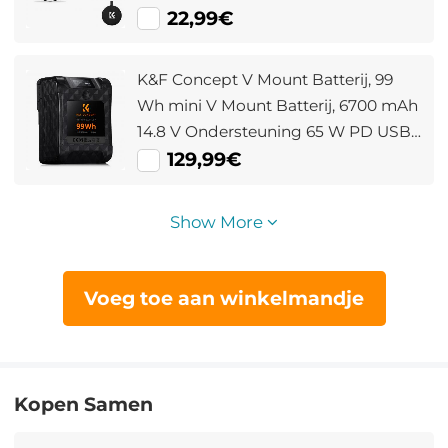
Buitenverlichting Goud Zilver Wit
22,99€
Zwart Doorschijnend
K&F Concept V Mount Batterij, 99
Wh mini V Mount Batterij, 6700 mAh
14.8 V Ondersteuning 65 W PD USB-
C Snellader, met D-TAP, USB-A, USB-
129,99€
C, BP, OLED Scherm, voor Camera's
en Camcorders
Show More
Voeg toe aan winkelmandje
Kopen Samen