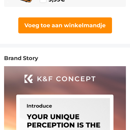
12 SD SDXC SDHC-kaarten, 12
CFexpress Type A-kaarten
Voeg toe aan winkelmandje
Brand Story