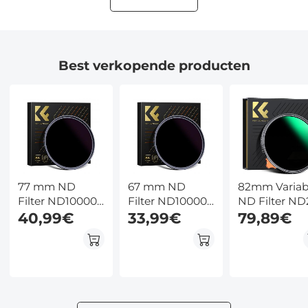
Best verkopende producten
77 mm ND
67 mm ND
82mm Variab
Filter ND100000
Filter ND100000
ND Filter ND
Zonnefilter 16.6
40,99€
Zonnefilter 16.6
33,99€
ND400 (1 - 9
79,89€
Stops Solide
Stops Solide
Stops) Lensfi
Neutrale
Neutrale
Waterdicht e
Dichtheid Filter
Dichtheid Filter
Krasbestend
Voor DSLR
Voor DSLR
Nano Xcel Se
Camera Nano
Camera Nano
Xcel Serie (Kan
Xcel Serie (Kan