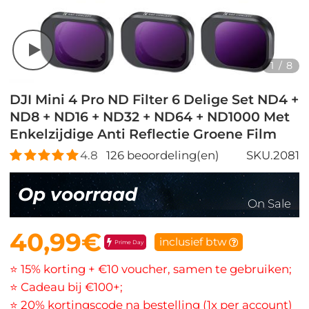
1
/
8
DJI Mini 4 Pro ND Filter 6 Delige Set ND4 +
ND8 + ND16 + ND32 + ND64 + ND1000 Met
Enkelzijdige Anti Reflectie Groene Film
4.8
126
beoordeling(en)
SKU.2081
Op voorraad
On Sale
40,99€
inclusief btw
Prime Day
⭐ 15% korting + €10 voucher, samen te gebruiken;
⭐ Cadeau bij €100+;
⭐ 20% kortingscode na bestelling (1x per account)