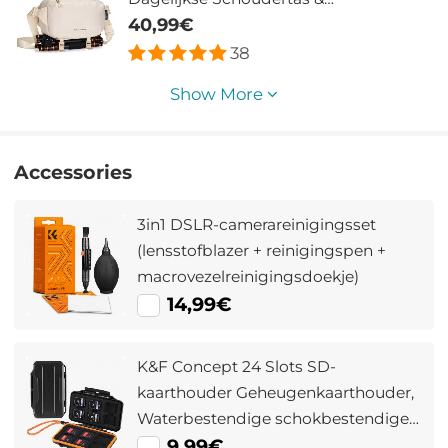
Multifunctionele Fotografie Crossbody
40,99€
Tas voor DSLR Camera's | Urban
38
Wander 01(Beige)
Show More
Accessories
3in1 DSLR-camerareinigingsset
(lensstofblazer + reinigingspen +
macrovezelreinigingsdoekje)
14,99€
K&F Concept 24 Slots SD-
kaarthouder Geheugenkaarthouder,
Waterbestendige schokbestendige
geheugenkaartopslag Draagtas voor
9,99€