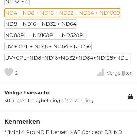
ND32-512
ND4 + ND8 + ND16 + ND32 + ND64 + ND1000
ND8 + ND16 + ND32 + ND64
ND8&PL + ND16&PL + ND32&PL
UV + CPL + ND16 + ND64 + ND256
UV+CPL+ND8+ND16+ND32+ND64+ND128+ND256
2
Vergelijken
Veilige transactie
30 dagen terugbetaling of vervanging
Kenmerken
* [Mini 4 Pro ND Filterset] K&F Concept DJI ND