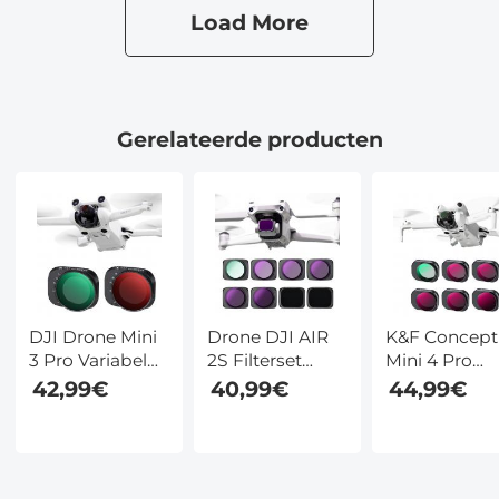
Worden
Worden
Load More
Gebruikt Om
Gebruikt Om
Zonsverduisteringen
Zonsverduisteringen
Te Fotograferen)
Te
Fotograferen),Niet
bezorgd vóór 12
Gerelateerde producten
augustus
DJI Drone Mini
Drone DJI AIR
K&F Concept
3 Pro Variabel
2S Filterset
Mini 4 Pro
ND2-ND32 +
ND4&PL +
Bright Day N
42,99€
40,99€
44,99€
ND32-ND512
ND8&PL +
PL 6 Stuks Fil
Filter Met
ND16&PL +
CPL + ND4 & PL
Enkelzijdige
ND32&PL +
+ ND8 & PL +
Anti-Reflectie
ND64&PL + CPL
ND16 & PL +