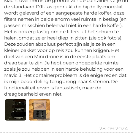
klacht over hen is de grootte van de container. Of je nu
de standaard DJI-tas gebruikt die bij de fly-more-kit
wordt geleverd of een aangepaste harde koffer, deze
filters nemen in beide enorm veel ruimte in beslag (en
passen misschien helemaal niet in een harde koffer).
Het is ook erg lastig om de filters uit het schuim te
halen, omdat ze er heel diep in zitten (zie ook foto's).
Deze zouden absoluut perfect zijn als je ze in een
kleiner pakket voor op reis zou kunnen krijgen. Het
doel van een Mini drone is in de eerste plaats om
draagbaar te zijn. Je hebt geen onbeperkte ruimte
zoals je zou hebben in een harde behuizing voor een
Mavic 3. Het containerprobleem is de enige reden dat
ik mijn beoordeling terugbreng naar 4 sterren. De
functionaliteit ervan is fantastisch, maar de
draagbaarheid ervan niet.
28-09-2024