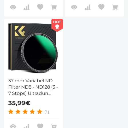
HOT
37 mm Variabel ND
Filter ND8 - ND128 (3 -
7 Stops) Ultradun
Variabel Gradiënt
35,99€
Hydrofoob VND Filter
Met Hoge Resolutie
71
Nano Xcel Serie