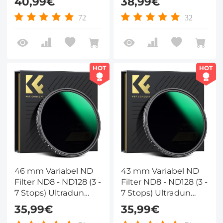
40,99€
38,99€
Hydrofoob VND Filter
Hydrofoob VND Filter
Met Hoge Resolutie
Met Hoge Resolutie
72
32
Nano Xcel Serie
Nano Xcel Serie
HOT
HOT
46 mm Variabel ND
43 mm Variabel ND
Filter ND8 - ND128 (3 -
Filter ND8 - ND128 (3 -
7 Stops) Ultradun
7 Stops) Ultradun
Variabel Gradiënt
Variabel Gradiënt
35,99€
35,99€
Hydrofoob VND Filter
Hydrofoob VND Filter