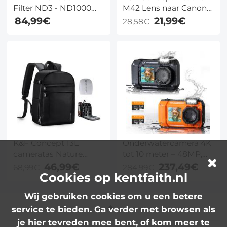
Filter ND3 - ND1000
M42 Lens naar Canon
Ultradunne High
EOS EF Mount Camera
84,99€
21,99€
28,58€
Definition
Body Lens Mount
Dubbelzijdige 28
Adapter
Laags Nano Gecoate
Nano Xcel Serie
K&F Concept 13L
Onderwatercamera 4K
cameratas Nature
tot 10 meter – 48MP,
Wander 12 zwart,
dual screen, SOS-
46,99€
237,49€
68,99€
284,99€
lichtgewicht fototas
lampje & 2500mAh – 2
Cookies op kentfaith.nl
met snelle opening
stuks (zwart + oranje) –
Wij gebruiken cookies om u een betere
aan de voorkant,
voor snorkelen en
statiefriem en
zwemmen – Kentfaith
service te bieden. Ga verder met browsen als
tweeledig ontwerp
je hier tevreden mee bent, of kom meer te