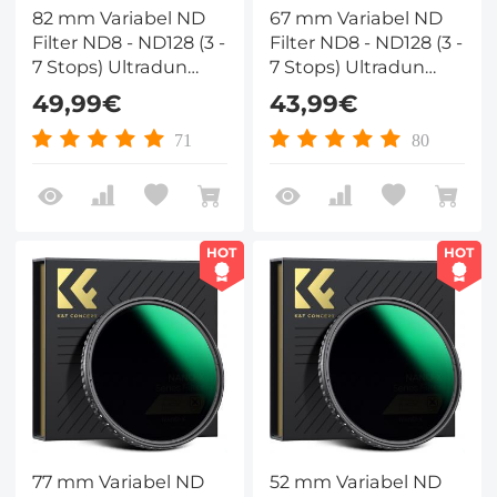
82 mm Variabel ND
67 mm Variabel ND
Filter ND8 - ND128 (3 -
Filter ND8 - ND128 (3 -
7 Stops) Ultradun
7 Stops) Ultradun
Variabel Gradiënt
Variabel Gradiënt
49,99€
43,99€
Hydrofoob VND Filter
Hydrofoob VND Filter
Met Hoge Resolutie
Met Hoge Resolutie
71
80
Nano Xcel Serie
Nano Xcel Serie
HOT
HOT
77 mm Variabel ND
52 mm Variabel ND