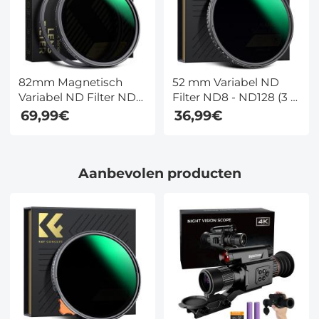
82mm Magnetisch
52 mm Variabel ND
Variabel ND Filter ND8
Filter ND8 - ND128 (3 -
- ND128 (3-7 Stops)
7 Stops) Ultradun
69,99€
36,99€
Neutral Density Filter
Variabel Gradiënt
28 Multi Layer
Hydrofoob VND Filter
Beschichtungen Nano
Met Hoge Resolutie
Aanbevolen producten
Xcel Serie
Nano Xcel Serie