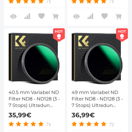
Met Hoge Resolutie
Met Hoge Resolutie
71
71
Nano Xcel Serie
Nano Xcel Serie
HOT
HOT
40.5 mm Variabel ND
49 mm Variabel ND
Filter ND8 - ND128 (3 -
Filter ND8 - ND128 (3 -
7 Stops) Ultradun
7 Stops) Ultradun
Variabel Gradiënt
Variabel Gradiënt
35,99€
36,99€
Hydrofoob VND Filter
Hydrofoob VND Filter
Met Hoge Resolutie
Met Hoge Resolutie
71
72
Nano Xcel Serie
Nano Xcel Serie