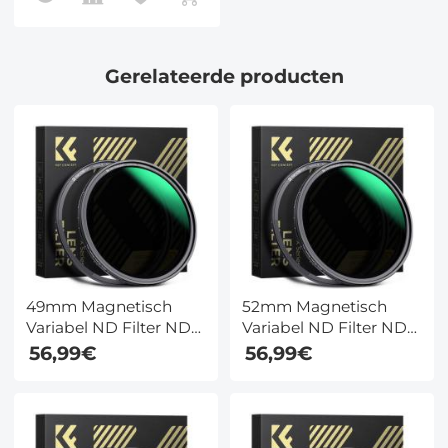
Gerelateerde producten
49mm Magnetisch
52mm Magnetisch
Variabel ND Filter ND8
Variabel ND Filter ND8
- ND128 (3-7 Stops)
- ND128 (3-7 Stops)
56,99€
56,99€
Neutral Density Filter
Neutral Density Filter
28 Multi Layer
28 Multi Layer
Beschichtungen Nano
Beschichtungen Nano
Xcel Serie
Xcel Serie