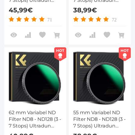
Variabel Gradiënt
Variabel Gradiënt
45,99€
38,99€
Hydrofoob VND Filter
Hydrofoob VND Filter
Met Hoge Resolutie
Met Hoge Resolutie
71
72
Nano Xcel Serie
Nano Xcel Serie
HOT
HOT
62 mm Variabel ND
55 mm Variabel ND
Filter ND8 - ND128 (3 -
Filter ND8 - ND128 (3 -
7 Stops) Ultradun
7 Stops) Ultradun
Variabel Gradiënt
Variabel Gradiënt