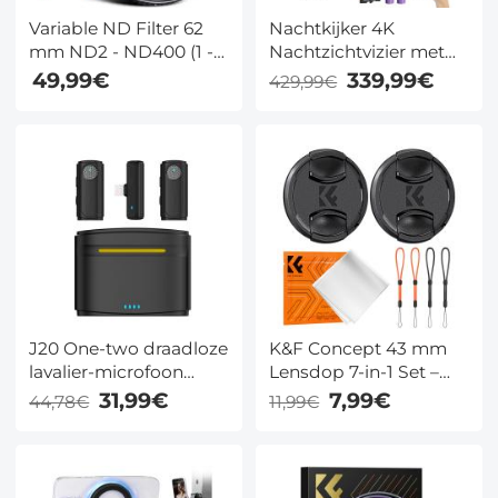
Variable ND Filter 62
Nachtkijker 4K
mm ND2 - ND400 (1 - 9
Nachtzichtvizier met
Stops) Lensfilter
300 m Infrarood, 5-20x
49,99€
339,99€
429,99€
Waterdicht en
Zoom, PIP-modus en
Krasbestendig Nano
32GB Kaart
Xcel Serie
J20 One-two draadloze
K&F Concept 43 mm
lavalier-microfoon
Lensdop 7-in-1 Set –
oplaadetui, one-touch
Universele Kliksluiting
31,99€
7,99€
44,78€
11,99€
ruisonderdrukking,
& Anti-Verlies
voor YouTube,
Bescherming voor
opname,
Nikon, Canon, Sony &
videobloggen,
Fujifilm