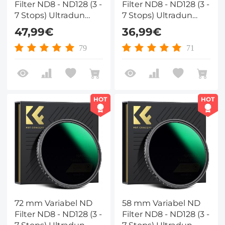
Filter ND8 - ND128 (3 -
Filter ND8 - ND128 (3 -
7 Stops) Ultradun
7 Stops) Ultradun
Variabel Gradiënt
Variabel Gradiënt
47,99€
36,99€
Hydrofoob VND Filter
Hydrofoob VND Filter
Met Hoge Resolutie
Met Hoge Resolutie
79
71
Nano Xcel Serie
Nano Xcel Serie
HOT
HOT
72 mm Variabel ND
58 mm Variabel ND
Filter ND8 - ND128 (3 -
Filter ND8 - ND128 (3 -
7 Stops) Ultradun
7 Stops) Ultradun