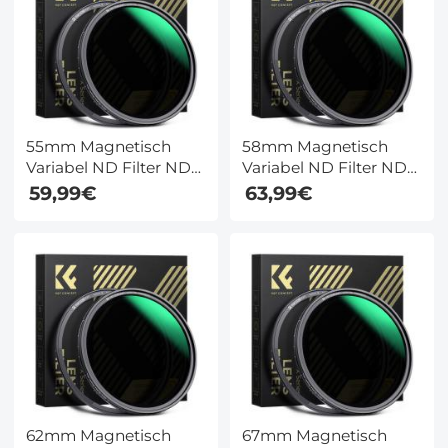
55mm Magnetisch
58mm Magnetisch
Variabel ND Filter ND8
Variabel ND Filter ND8
- ND128 (3-7 Stops)
- ND128 (3-7 Stops)
59,99€
63,99€
Neutral Density Filter
Neutral Density Filter
28 Multi Layer
28 Multi Layer
Beschichtungen Nano
Beschichtungen Nano
Xcel Serie
Xcel Serie
62mm Magnetisch
67mm Magnetisch