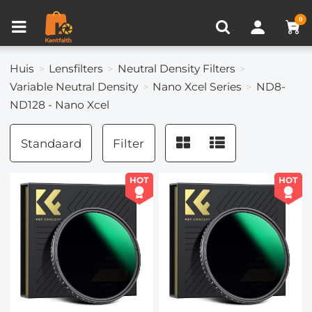
Productvergelijken (0)
RECENT BEKEKEN
0
Huis
Lensfilters
Neutral Density Filters
Variable Neutral Density
Nano Xcel Series
ND8-
ND128 - Nano Xcel
Standaard
Filter
HOT
HOT