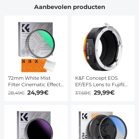
Aanbevolen producten
28-Laags Nano-
28-Laags Nano-
Coating – Nano-X Serie
Coating – Nano-X Serie
72mm White Mist
K&F Concept EOS
Filter Cinematic Effect
EF/EFS Lens to Fujifilm
Filter met 18
X Mount Adapter
24,99€
29,99€
28,49€
37,68€
Meerlaagse Coatings
voor Portret en
Landschapsfotografie
Nano Klear Serie