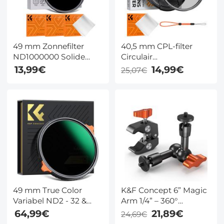
49 mm Zonnefilter
40,5 mm CPL-filter
ND1000000 Solide
Circulair
Neutrale Dichtheid
polarisatiefilter met
13,99€
14,99€
25,07€
Lens Filter Voor Eclipse
lensdop Optisch glas
Met 18 Meerlaagse
Ultraslank 18
Coatings Nano Klear
meerlaags voor
Serie
cameralens Nano-
Klear-serie
49 mm True Color
K&F Concept 6” Magic
Variabel ND2 - 32 &
Arm 1/4” – 360°
CPL Circulair
Kogelkop Mini Arm
64,99€
21,89€
24,69€
Polariserend Lens
voor Monitor, Lamp &