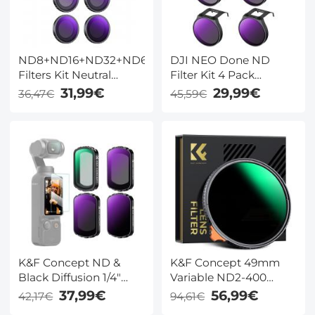
ND8+ND16+ND32+ND64
DJI NEO Done ND
Filters Kit Neutral
Filter Kit 4 Pack
Density Filter 28 Multi-
ND8+ND16+ND32+ND64
31,99€
29,99€
36,47€
45,59€
Layer Coated
Neutral Density Light
Compatibel met
Reduction Filters, Multi
Insta360 GO 3S Action
Coated HD Optisch
Camera
Glas / Aluminium
Frame
K&F Concept ND &
K&F Concept 49mm
Black Diffusion 1/4"
Variable ND2-400
Filterset voor DJI
Filter – Ultra Lage
37,99€
56,99€
42,17€
94,61€
Osmo Pocket 3 Creator
Reflectie, 1-9 Stops