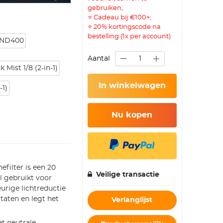
gebruiken;
⭐ Cadeau bij €100+;
⭐ 20% kortingscode na
bestelling (1x per account)
-ND400
Aantal
Mist 1/8 (2-in-1)
In winkelwagen
-1)
Nu kopen
filter is een 20
Veilige transactie
l gebruikt voor
urige lichtreductie
taten en legt het
Verlanglijst
et neutrale