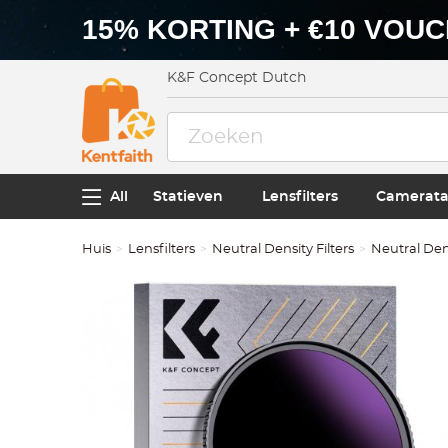
15% KORTING + €10 VOU
K&F Concept Dutch
All
Statieven
Lensfilters
Camerata
Huis
Lensfilters
Neutral Density Filters
Neutral Dens