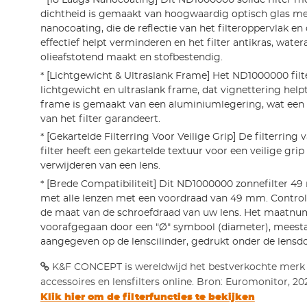
dichtheid is gemaakt van hoogwaardig optisch glas me
nanocoating, die de reflectie van het filteroppervlak en
effectief helpt verminderen en het filter antikras, water
olieafstotend maakt en stofbestendig.
* [Lichtgewicht & Ultraslank Frame] Het ND1000000 filt
lichtgewicht en ultraslank frame, dat vignettering hel
frame is gemaakt van een aluminiumlegering, wat een
van het filter garandeert.
* [Gekartelde Filterring Voor Veilige Grip] De filterrin
filter heeft een gekartelde textuur voor een veilige grip
verwijderen van een lens.
* [Brede Compatibiliteit] Dit ND1000000 zonnefilter 4
met alle lenzen met een voordraad van 49 mm. Contro
de maat van de schroefdraad van uw lens. Het maatnu
voorafgegaan door een "Ø" symbool (diameter), meesta
aangegeven op de lenscilinder, gedrukt onder de lensd
K&F CONCEPT is wereldwijd het bestverkochte merk
accessoires en lensfilters online. Bron: Euromonitor, 20
Klik hier om de filterfuncties te bekijken