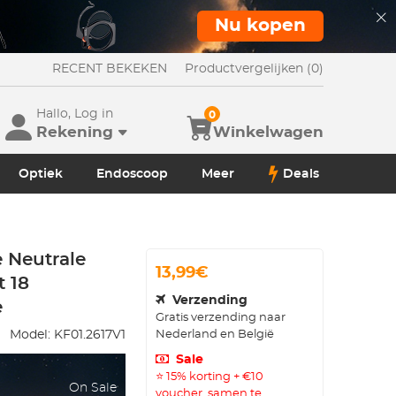
Nu kopen
RECENT BEKEKEN
Productvergelijken (0)
Hallo, Log in
0
Rekening
Winkelwagen
Optiek
Endoscoop
Meer
Deals
 Neutrale
13,99€
t 18
Verzending
e
Gratis verzending naar
Nederland en België
Model:
KF01.2617V1
Sale
⭐ 15% korting + €10
On Sale
voucher, samen te