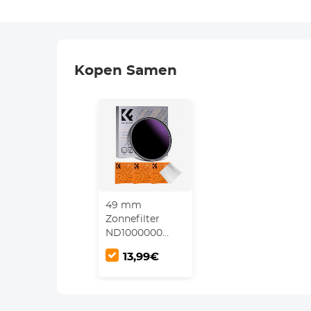
Kopen Samen
49 mm
Zonnefilter
ND1000000
Solide Neutrale
13,99€
Dichtheid Lens
Filter Voor
Eclipse Met 18
Meerlaagse