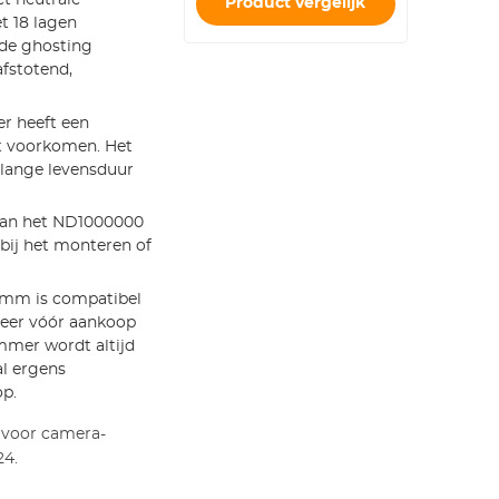
Product vergelijk
t 18 lagen
 de ghosting
afstotend,
er heeft een
pt voorkomen. Het
 lange levensduur
g van het ND1000000
 bij het monteren of
9 mm is compatibel
leer vóór aankoop
mmer wordt altijd
l ergens
op.
 voor camera-
24.