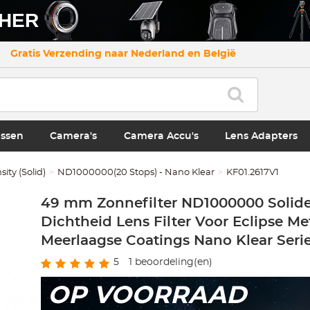
CHER
Gratis Verzending naar Nederland en België
ssen
Camera's
Camera Accu's
Lens Adapters
ity (Solid)
ND1000000(20 Stops) - Nano Klear
KF01.2617V1
49 mm Zonnefilter ND1000000 Solide
Dichtheid Lens Filter Voor Eclipse Me
Meerlaagse Coatings Nano Klear Seri
5
1
beoordeling(en)
OP VOORRAAD