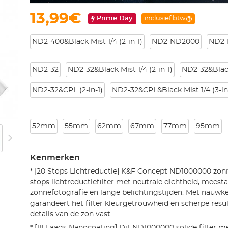
13,99€
Prime Day
inclusief btw
ND2-400&Black Mist 1/4 (2-in-1)
ND2-ND2000
ND2
ND2-32
ND2-32&Black Mist 1/4 (2-in-1)
ND2-32&Black 
ND2-32&CPL (2-in-1)
ND2-32&CPL&Black Mist 1/4 (3-in
52mm
55mm
62mm
67mm
77mm
95mm
Kenmerken
* [20 Stops Lichtreductie] K&F Concept ND1000000 zonne
stops lichtreductiefilter met neutrale dichtheid, meesta
zonnefotografie en lange belichtingstijden. Met nauwke
garandeert het filter kleurgetrouwheid en scherpe resul
details van de zon vast.
* [18 Laags Nanocoating] Dit ND1000000 solide filter m