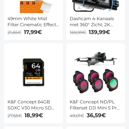
49mm White Mist
Dashcam 4-Kanaals
Filter Cinematic Effect
met 360° Zicht, 2K
Filter met 18
Voorcamera, 5GHz
17,99€
139,99€
21,65€
169,99€
Meerlaagse Coatings
WiFi, IR Nachtzicht en
voor Portret en
OBD Kabel
Landschapsfotografie
Nano Klear Serie
K&F Concept 64GB
K&F Concept ND/PL
SDXC V30 Micro SD
Filterset DJI Mini 5 Pro
Kaart voor 4K
– 6-Pack CPL ND4-64,
18,99€
36,59€
27,65€
49,01€
Bewakingscamera en
Schroefbaar Drone
Dashcam
Filter Set, HD Multi-