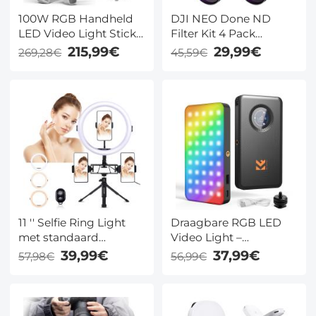
100W RGB Handheld
DJI NEO Done ND
LED Video Light Stick
Filter Kit 4 Pack
2700K-6500K CRI 96+
ND8+ND16+ND32+ND64
215,99€
29,99€
269,28€
45,59€
TLCI 98+ met 6
Neutral Density Light
Lichteffecten
Reduction Filters, Multi
Coated HD Optisch
Glas / Aluminium
Frame
11 '' Selfie Ring Light
Draagbare RGB LED
met standaard
Video Light –
telefoonhouder voor
Oplaadbare
39,99€
37,99€
57,98€
56,99€
Vlog Camera Video
Videolamp 5000mAh,
Smartphone YouTube
2700-7500K, CRI 95+
Self-Portrait Makeup
voor Vloggen &
Shooting
Content Creatie – K&F