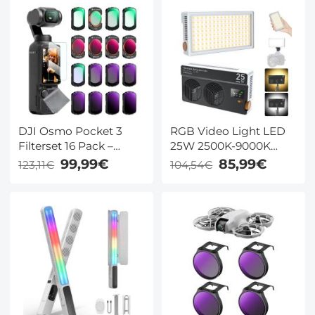
PRO
Blue Streak – Creëer
Filmische Effecten
DJI Osmo Pocket 3
RGB Video Light LED
Filterset 16 Pack –
25W 2500K-9000K
Black Mist 1/4 & 1/8, UV,
360° Kleur voor
99,99€
85,99€
123,11€
104,54€
CPL, ND8-ND1000,
Camera Vloggen
ND/PL, Light Pollution
Fotografie
Filter