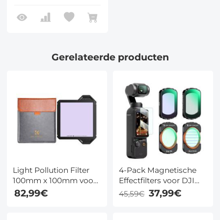
Gerelateerde producten
Light Pollution Filter
4-Pack Magnetische
100mm x 100mm voor
Effectfilters voor DJI
Nachtfotografie en
Osmo Pocket 3 – Black
82,99€
37,99€
45,59€
Astrofotografie K F
Mist 1/4, Star Filter,
Concept Nano Xcel
Light Pollution Filter,