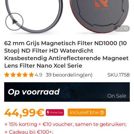
1
/
10
62 mm Grijs Magnetisch Filter ND1000 (10
Stop) ND Filter HD Waterdicht
Krasbestendig Antireflecterende Magneet
Lens Filter Nano Xcel Serie
4.9
39
beoordeling(en)
SKU.1758
Op voorraad
On Sale
44,99€
inclusief btw
Prime Day
⭐ 15% korting + €10 voucher, samen te gebruiken;
⭐ Cadeau bij €100+;