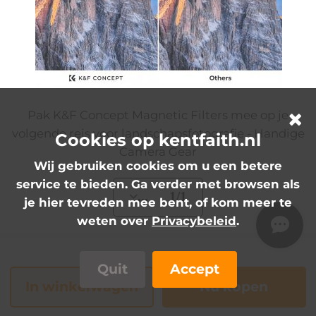
Pak K&F Concept Magnetic Filters mee op je
volgende reis voor landschapsfotografie - Handige
Cookies op kentfaith.nl
Camera Gear
Wij gebruiken cookies om u een betere
service te bieden. Ga verder met browsen als
... 1/1
je hier tevreden mee bent, of kom meer te
weten over
Privacybeleid
.
Specificatie
Quit
Accept
In winkelwagen
Nu kopen
FILTER