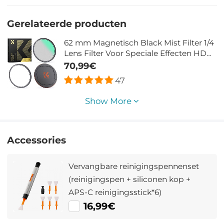
Gerelateerde producten
62 mm Magnetisch Black Mist Filter 1/4
Lens Filter Voor Speciale Effecten HD
Meerlaags Gecoat Waterdicht /
70,99€
Krasbestendig / Antireflectie Nano Xcel
47
Serie
Show More
Accessories
Vervangbare reinigingspennenset
(reinigingspen + siliconen kop +
APS-C reinigingsstick*6)
16,99€