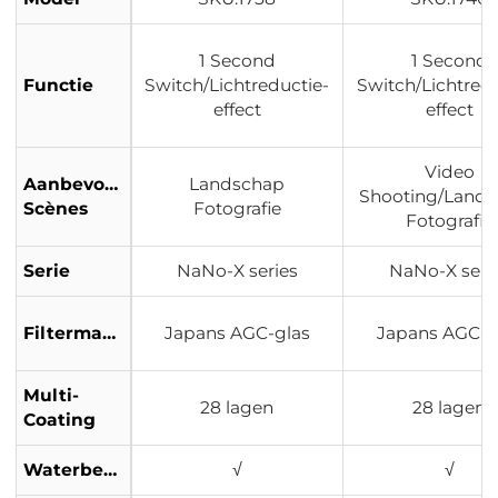
1 Second
1 Second
Functie
Switch/Lichtreductie-
Switch/Lichtredu
effect
effect
Video
Aanbevolen
Landschap
Shooting/Land
Scènes
Fotografie
Fotografie
Serie
NaNo-X series
NaNo-X seri
Filtermateriaal
Japans AGC-glas
Japans AGC-g
Multi-
28 lagen
28 lagen
Coating
Waterbestendig
√
√