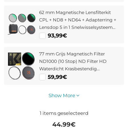
Filter Nano Xcel Serie
62 mm Magnetische Lensfilterkit
CPL + ND8 + ND64 + Adapterring +
Lensdop 5 in 1 Snelwisselsysteem
Nano Xcel Serie
93,99€
77 mm Grijs Magnetisch Filter
ND1000 (10 Stop) ND Filter HD
Waterdicht Krasbestendig
Antireflecterende Magneet Lens
59,99€
Filter Nano Xcel Serie
Show More
1
items geselecteerd
44.99
€