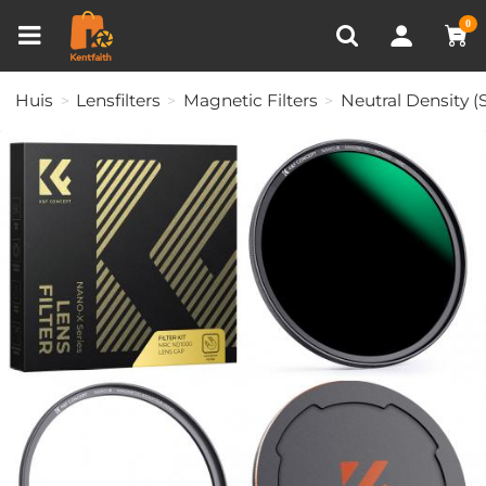
Productvergelijken (0)
RECENT BEKEKEN
0
Huis
Lensfilters
Magnetic Filters
Neutral Density (S