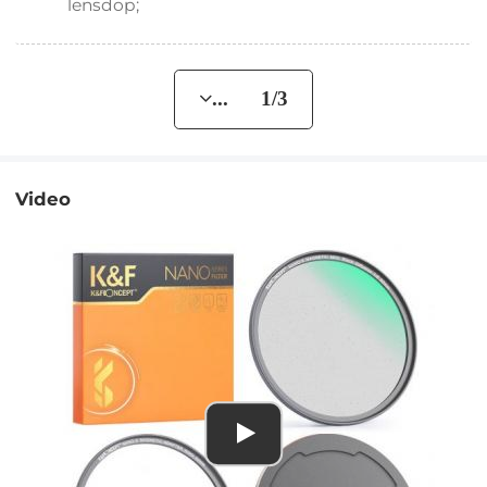
lensdop;
... 1/3
Video