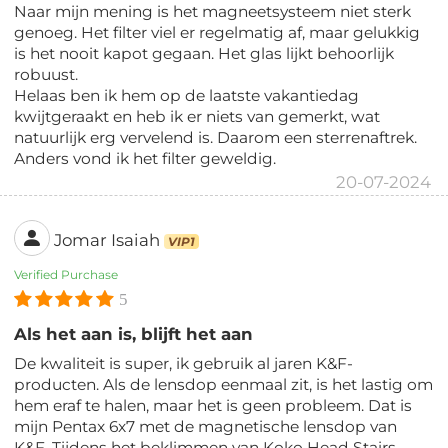
Naar mijn mening is het magneetsysteem niet sterk
genoeg. Het filter viel er regelmatig af, maar gelukkig
is het nooit kapot gegaan. Het glas lijkt behoorlijk
robuust.
Helaas ben ik hem op de laatste vakantiedag
kwijtgeraakt en heb ik er niets van gemerkt, wat
natuurlijk erg vervelend is. Daarom een ​​sterrenaftrek.
Anders vond ik het filter geweldig.
20-07-2024
Jomar Isaiah
VIP1
Verified Purchase
5
Als het aan is, blijft het aan
De kwaliteit is super, ik gebruik al jaren K&F-
producten. Als de lensdop eenmaal zit, is het lastig om
hem eraf te halen, maar het is geen probleem. Dat is
mijn Pentax 6x7 met de magnetische lensdop van
K&F. Tijdens het beklimmen van Koko Head Stairs