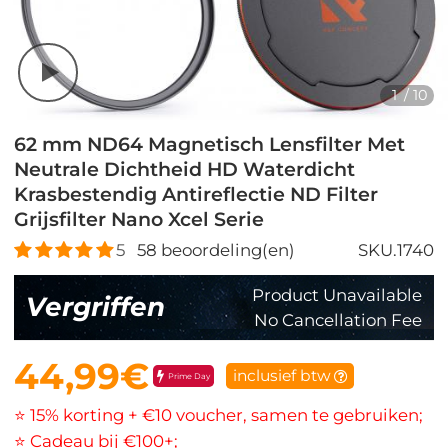
1
/
10
62 mm ND64 Magnetisch Lensfilter Met
Neutrale Dichtheid HD Waterdicht
Krasbestendig Antireflectie ND Filter
Grijsfilter Nano Xcel Serie
5
58
beoordeling(en)
SKU.1740
Product Unavailable
Vergriffen
No Cancellation Fee
44,99€
inclusief btw
Prime Day
⭐ 15% korting + €10 voucher, samen te gebruiken;
⭐ Cadeau bij €100+;