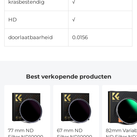
krasbestendig
√
HD
√
doorlaatbaarheid
0.0156
Best verkopende producten
77 mm ND
67 mm ND
82mm Variab
Filter ND100000
Filter ND100000
ND Filter ND