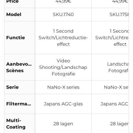
Price
44,99€
44,99€
Model
SKU.1740
SKU.1758
1 Second
1 Second
Functie
Switch/Lichtreductie-
Switch/Lichtredu
effect
effect
Video
Aanbevolen
Landschap
Shooting/Landschap
Scènes
Fotografie
Fotografie
Serie
NaNo-X series
NaNo-X seri
Filtermateriaal
Japans AGC-glas
Japans AGC-g
Multi-
28 lagen
28 lagen
Coating