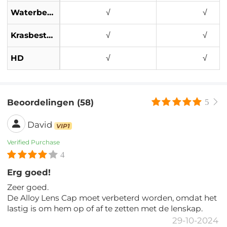
Waterbestendig
√
√
Krasbestendig
√
√
HD
√
√
Beoordelingen (58)
5
David
VIP1
Verified Purchase
4
Erg goed!
Zeer goed.
De Alloy Lens Cap moet verbeterd worden, omdat het
lastig is om hem op of af te zetten met de lenskap.
29-10-2024