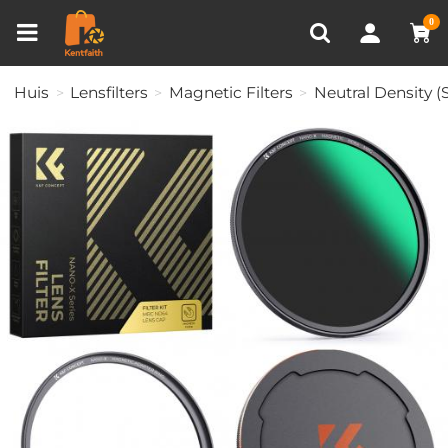
Productvergelijken (0)
RECENT BEKEKEN
0
Huis
Lensfilters
Magnetic Filters
Neutral Density (S