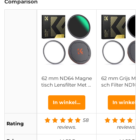
Comparison
62 mm ND64 Magne
62 mm Grijs Ma
tisch Lensfilter Met N
sch Filter ND100
eutrale Dichtheid HD
Stop) ND Filter
Waterdicht Krasbeste
aterdicht Krasb
In winkelwagen
In winkel
ndig Antireflectie ND
dig Antireflecte
Filter Grijsfilter Nano
Magneet Lens F
Xcel Serie
Nano Xcel Se
58
Rating
reviews.
reviews.