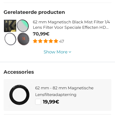
Gerelateerde producten
62 mm Magnetisch Black Mist Filter 1/4
Lens Filter Voor Speciale Effecten HD
Meerlaags Gecoat Waterdicht /
70,99€
Krasbestendig / Antireflectie Nano Xcel
47
Serie
Show More
Accessories
62 mm - 82 mm Magnetische
Lensfilteradapterring
19,99€