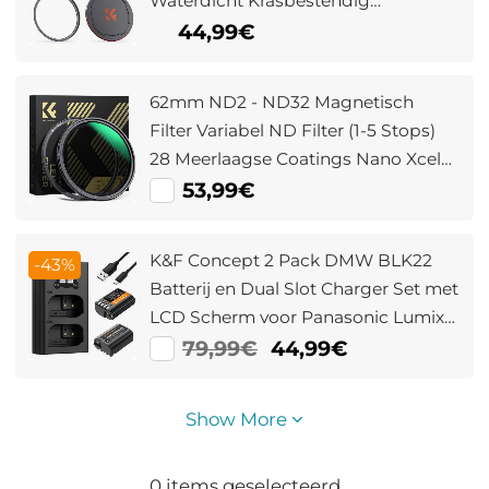
Waterdicht Krasbestendig
Antireflectie ND Filter Grijsfilter Nano
44,99€
Xcel Serie
62mm ND2 - ND32 Magnetisch
Filter Variabel ND Filter (1-5 Stops)
28 Meerlaagse Coatings Nano Xcel
Serie
53,99€
K&F Concept 2 Pack DMW BLK22
-43%
Batterij en Dual Slot Charger Set met
LCD Scherm voor Panasonic Lumix
DC-S5 DC-S5 II DC-S5 IIX GH5 II GH6
79,99€
44,99€
S5II S5M2 GH5M2
Show More
0
items geselecteerd