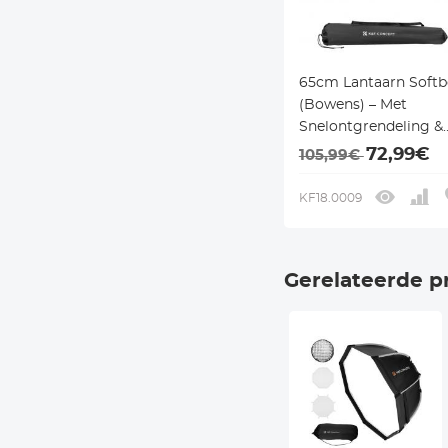
65cm Lantaarn Softb
(Bowens) – Met
Snelontgrendeling &
Draagtas – Voor Spee
72,99€
105,99€
Monolight
KF18.0009
Gerelateerde p