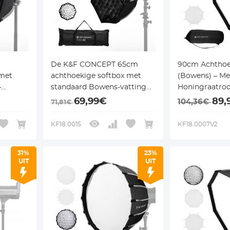
De K&F CONCEPT 65cm
90cm Achthoe
 met
achthoekige softbox met
(Bowens) – Me
–
standaard Bowens-vatting
Honingraatroo
ooster,
wordt geleverd inclusief
Diffusor – Voor
69,99€
89,
104,36€
71,81€
honingraatfilter, diffusiedoek
Monolights
60B
en opbergtas met trekkoord.
KF18.0015
KF18.0007V2
Geschikt voor alle
invullichten, studioflitsers,
31%
23%
etc. met standaard Bowens-
UIT
UIT
vatting.