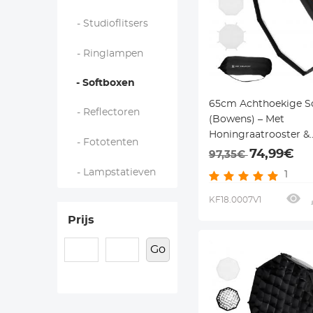
- Studioflitsers
- Ringlampen
- Softboxen
65cm Achthoekige S
- Reflectoren
(Bowens) – Met
Honingraatrooster &
- Fototenten
Diffusor – Voor Flitse
74,99€
97,35€
Monolights
- Lampstatieven
1
KF18.0007V1
Prijs
Go