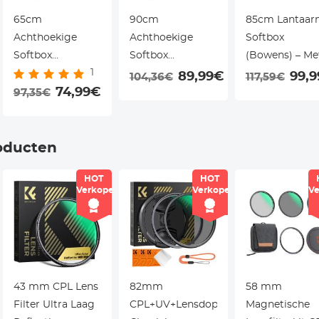
65cm
90cm
85cm Lantaar
Achthoekige
Achthoekige
Softbox
Softbox
Softbox
(Bowens) – Me
1
(Bowens) – Met
(Bowens) – Met
Snelontgrende
89,99€
99,
104,36€
117,59€
Honingraatrooster
74,99€
Honingraatrooster
& Draagtas –
97,35€
& Diffusor – Voor
& Diffusor – Voor
Voor Speedlite
Flitsers en
Flitsers en
Monolight
Monolights
Monolights
oducten
HOT
HOT
Verkoper
Verkoper
Ve
43 mm CPL Lens
82mm
58 mm
Filter Ultra Laag
CPL+UV+Lensdop
Magnetische