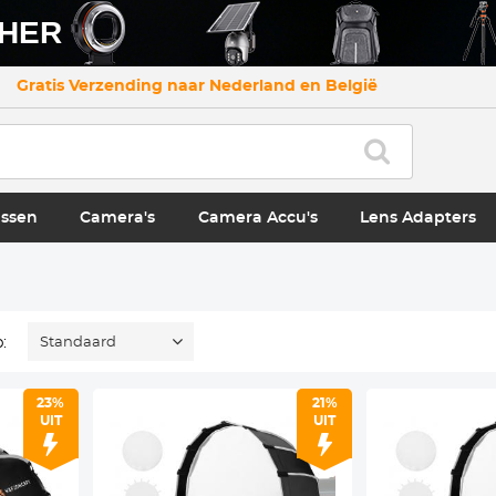
CHER
Gratis Verzending naar Nederland en België
ssen
Camera's
Camera Accu's
Lens Adapters
:
Standaard
23%
21%
UIT
UIT