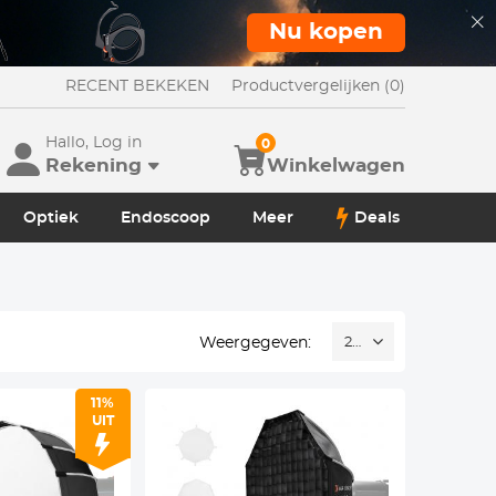
Nu kopen
RECENT BEKEKEN
Productvergelijken (0)
Hallo, Log in
0
Rekening
Winkelwagen
Optiek
Endoscoop
Meer
Deals
Weergegeven:
24
11%
UIT