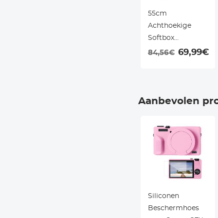
55cm
Achthoekige
Softbox
(Bowens) – Met
69,99€
84,56€
Honingraatrooster
& Diffusor – Voor
Flitsers en
Monolights
Aanbevolen pr
Siliconen
Beschermhoes