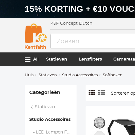
15% KORTING + €10 VOU
K&F Concept Dutch
All
Statieven
Lensfilters
Camerata
Huis
Statieven
Studio Accessoires
Softboxen
Categorieën
Sorteren op
Statieven
Studio Accessoires
- LED Lampen Fotografie