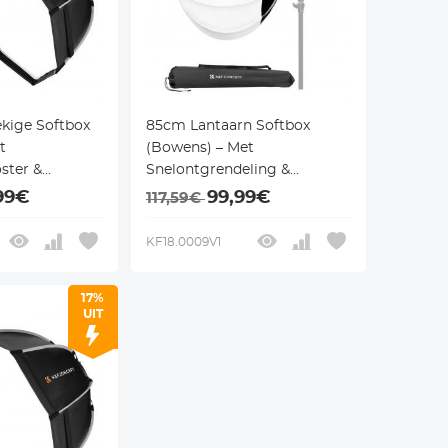
kige Softbox
85cm Lantaarn Softbox
t
(Bowens) – Met
ster &
Snelontgrendeling &
 Flitsers en
Draagtas – Voor Speedlite en
99€
99,99€
117,59€
Monolight
KF18.0009V1
17%
UIT