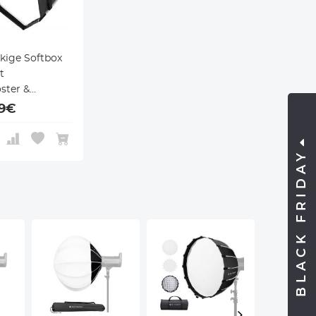
kige Softbox
t
ster &
 Flitsers en
99€
BLACK FRIDAY