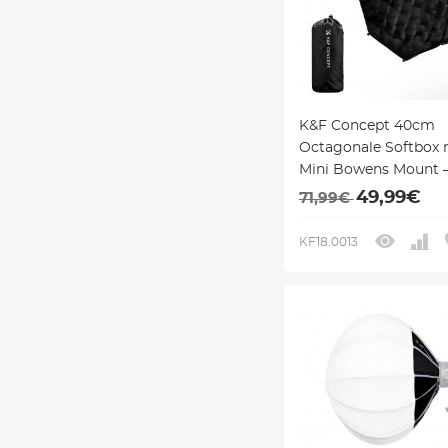
K&F Concept 40cm
Octagonale Softbox
Mini Bowens Mount 
Inclusief Honingraatr
49,99€
71,99€
Diffuser & Draagtas –
Compatibel met PL-
KF18.0013
COB-lamp