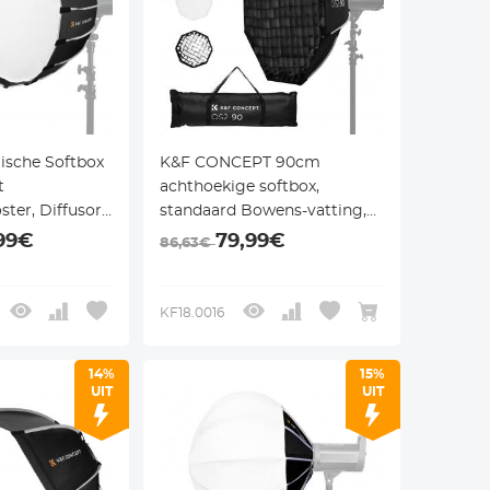
ische Softbox
K&F CONCEPT 90cm
t
achthoekige softbox,
ter, Diffusor
standaard Bowens-vatting,
oor Speedlite
inclusief honingraatgaas,
,99€
79,99€
86,63€
diffusiedoek en opbergtas
met trekkoord. Compatibel
met alle invullichten,
KF18.0016
studioflitsers, etc. met
standaard Bowens-vatting.
14%
15%
UIT
UIT