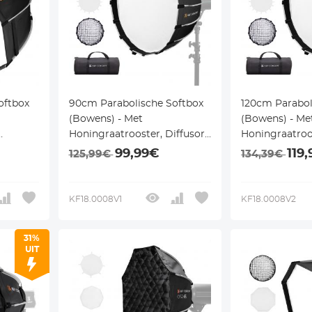
oftbox
90cm Parabolische Softbox
120cm Parabol
(Bowens) - Met
(Bowens) - Me
Honingraatrooster, Diffusor
Honingraatroos
rs en
& Draagtas - Voor Speedlite
& Draagtas - V
99,99€
119
125,99€
134,39€
en Monolight
en Monolight
KF18.0008V1
KF18.0008V2
31%
UIT