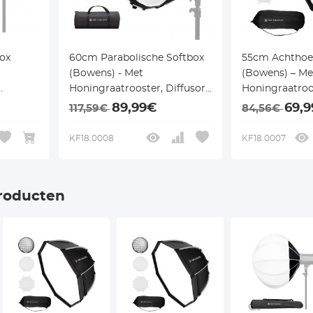
ox
60cm Parabolische Softbox
55cm Achthoe
(Bowens) - Met
(Bowens) – Me
Honingraatrooster, Diffusor
Honingraatroo
dlite en
& Draagtas - Voor Speedlite
Diffusor – Voor
89,99€
69,
117,59€
84,56€
en Monolight
Monolights
KF18.0008
KF18.0007
roducten