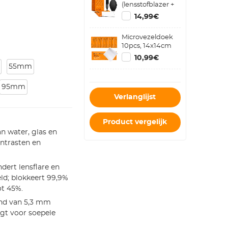
(lensstofblazer +
reinigingspen +
14,99€
macrovezelreinigingsdoekje)
Microvezeldoek
10pcs, 14x14cm
10,99€
55mm
95mm
Verlanglijst
Product vergelijk
n water, glas en
ntrasten en
ndert lensflare en
eld; blokkeert 99,9%
ot 45%.
nd van 5,3 mm
gt voor soepele