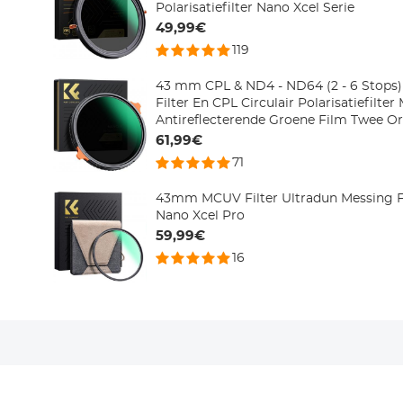
Polarisatiefilter Nano Xcel Serie
49,99€
119
43 mm CPL & ND4 - ND64 (2 - 6 Stops) 
Filter En CPL Circulair Polarisatiefilte
Antireflecterende Groene Film Twee Or
Geïmporteerde Witte Stof Nano Xcel Se
61,99€
71
43mm MCUV Filter Ultradun Messing 
Nano Xcel Pro
59,99€
16