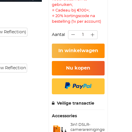
gebruiken;
⭐ Cadeau bij €100+;
⭐ 20% kortingscode na
bestelling (1x per account)
 Reflection)
Aantal
In winkelwagen
Nu kopen
ow Reflection
Veilige transactie
Accessories
3in1 DSLR-
camerareinigingsset