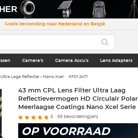
CHER
Gratis Verzending naar Nederland en België
ssen
Camera's
Camera Accu's
Lens Adapters
Ultra Lage Reflectie – Nano Xcel
KF01.2471
43 mm CPL Lens Filter Ultra Laag
Reflectievermogen HD Circulair Polari
Meerlaagse Coatings Nano Xcel Serie
5
59
beoordeling(en)
OP VOORRAAD