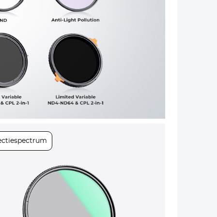
Volgende
ectiespectrum