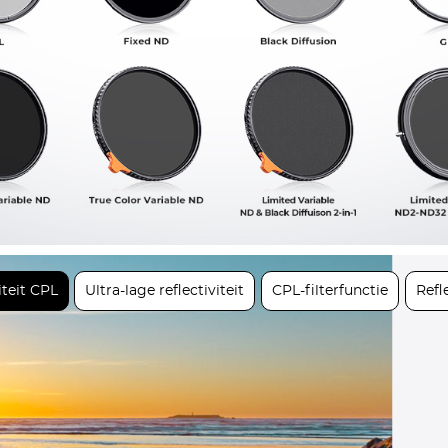
iteit CPL
Ultra-lage reflectiviteit
CPL-filterfunctie
Refl