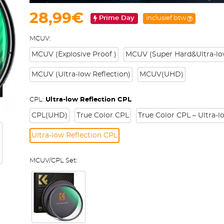
28,99€
Prime Day
inclusief btw
MCUV:
MCUV (Explosive Proof )
MCUV (Super Hard&Ultra-low
MCUV (Ultra-low Reflection)
MCUV(UHD)
CPL:
Ultra-low Reflection CPL
CPL(UHD)
True Color CPL
True Color CPL – Ultra-l
Ultra-low Reflection CPL
MCUV/CPL Set: