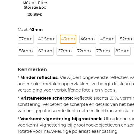
MCUV + Filter
Storage Box
26,99€
Maat:
43mm
37mm
40.5mm
43mm
46mm
49mm
52mm
58mm
62mm
67mm
72mm
77mm
82mm
Kenmerken
*
Minder reflecties:
Verwijdert ongewenste reflecties va
andere niet-metalen oppervlakken, verhoogt de kleurco
verzadiging voor verbluffende foto’s en video’s.
*
Kristalheldere scherpte:
Reflectie slechts 0,1%, vermi
schittering, verbetert de scherpte en details van het be
van het gepolariseerde licht met een lichttransmissie t
*
Voorkomt vignettering bij groothoek:
Ultradunne ra
voorkomt vignettering bij groothoekobjectieven en zor
rotatie voor nauwkeurige polarisatieaanpassing.