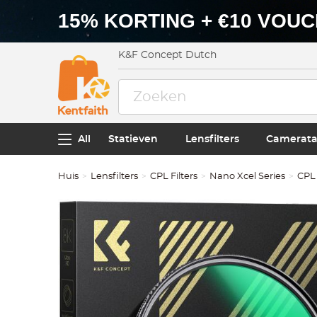
15% KORTING + €10 VOU
K&F Concept Dutch
All
Statieven
Lensfilters
Camerata
Huis
Lensfilters
CPL Filters
Nano Xcel Series
CPL 