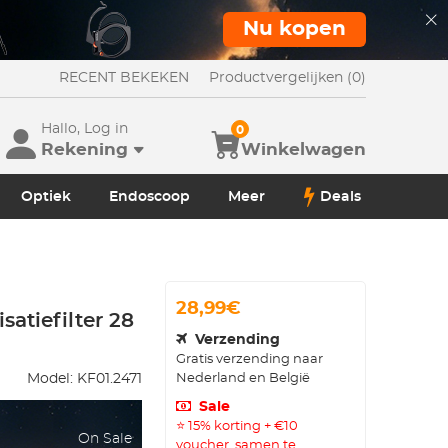
Nu kopen
RECENT BEKEKEN
Productvergelijken (0)
Hallo, Log in
0
Rekening
Winkelwagen
Optiek
Endoscoop
Meer
Deals
28,99€
satiefilter 28
Verzending
Gratis verzending naar
Nederland en België
Model:
KF01.2471
Sale
⭐ 15% korting + €10
On Sale
voucher, samen te