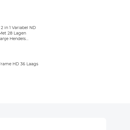
2 in 1 Variabel ND
r Met 28 Lagen
anje Hendels
rie
Frame HD 36 Laags