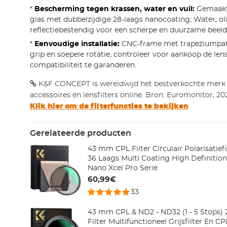
*
Bescherming tegen krassen, water en vuil:
Gemaakt 
glas met dubbelzijdige 28-laags nanocoating; Water, olie
reflectiebestendig voor een scherpe en duurzame beeldk
*
Eenvoudige installatie:
CNC-frame met trapeziumpat
grip en soepele rotatie; controleer voor aankoop de le
compatibiliteit te garanderen.
K&F CONCEPT is wereldwijd het bestverkochte merk
accessoires en lensfilters online. Bron: Euromonitor, 20
Klik hier om de filterfuncties te bekijken
Gerelateerde producten
43 mm CPL Filter Circulair Polarisatief
36 Laags Multi Coating High Definition
Nano Xcel Pro Serie
60,99€
33
43 mm CPL & ND2 - ND32 (1 - 5 Stops) 2
Filter Multifunctioneel Grijsfilter En CP