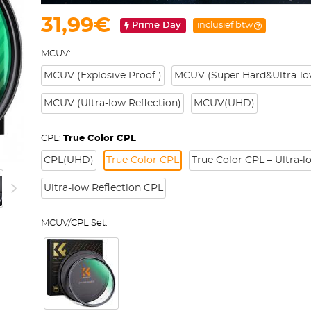
31,99€
Prime Day
inclusief btw
MCUV:
MCUV (Explosive Proof )
MCUV (Super Hard&Ultra-low
MCUV (Ultra-low Reflection)
MCUV(UHD)
CPL:
True Color CPL
CPL(UHD)
True Color CPL
True Color CPL – Ultra-l
Ultra-low Reflection CPL
MCUV/CPL Set: