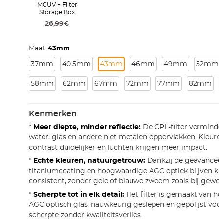
MCUV + Filter
Storage Box
26,99€
Maat:
43mm
37mm
40.5mm
43mm
46mm
49mm
52mm
58mm
62mm
67mm
72mm
77mm
82mm
Kenmerken
*
Meer diepte, minder reflectie:
De CPL-filter verminde
water, glas en andere niet metalen oppervlakken. Kleure
contrast duidelijker en luchten krijgen meer impact.
*
Echte kleuren, natuurgetrouw:
Dankzij de geavance
titaniumcoating en hoogwaardige AGC optiek blijven k
consistent, zonder gele of blauwe zweem zoals bij gewo
*
Scherpte tot in elk detail:
Het filter is gemaakt van 
AGC optisch glas, nauwkeurig geslepen en gepolijst v
scherpte zonder kwaliteitsverlies.