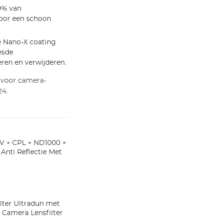
9% van
voor een schoon
 Nano-X coating
esde
ren en verwijderen.
 voor camera-
24.
V + CPL + ND1000 +
Anti Reflectie Met
ilter Ultradun met
 Camera Lensfilter