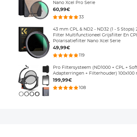
Nano Xcel Pro Serie
60,99€
33
43 mm CPL & ND2 - ND32 (1 - 5 Stops) 2
Filter Multifunctioneel Grijsfilter En CP
Polarisatiefilter Nano Xcel Serie
49,99€
119
Pro Filtersysteem (ND1000 + CPL + So
Adapterringen + Filterhouder) 100x10
199,99€
108