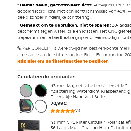
*
Helder beeld, gecontroleerd licht:
Verwijdert tot 99,
gepolariseerd licht met een lichttransmissie van 45%, 
beeld zonder hinderlijke schittering.
*
Gemaakt om te gebruiken, niet te sparen:
28-laagse
beschermt tegen water, olie en krassen. Het CNC gefre
trapeziumframe biedt extra grip voor eenvoudig monte
K&F CONCEPT is wereldwijd het bestverkochte merk
accessoires en lensfilters online. Bron: Euromonitor, 20
Klik hier om de filterfuncties te bekijken
Gerelateerde producten
43 mm Magnetische Lensfilterset MCU
Adapterring Waterdicht Krasbestendig 
Filterzakje Nano Xcel Serie
70,99€
73
43 mm CPL Filter Circulair Polarisatief
36 Laags Multi Coating High Definition