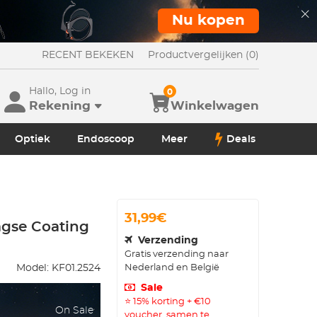
Nu kopen
RECENT BEKEKEN
Productvergelijken (0)
Hallo, Log in
0
Rekening
Winkelwagen
Optiek
Endoscoop
Meer
Deals
31,99€
agse Coating
Verzending
Gratis verzending naar
Nederland en België
Model:
KF01.2524
Sale
⭐ 15% korting + €10
On Sale
voucher, samen te