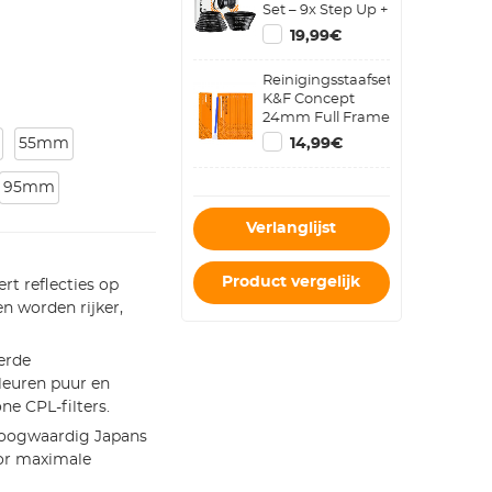
Set – 9x Step Up +
9x Step Down
19,99€
Metalen
Cameralens
Reinigingsstaafset
Ringen
K&F Concept
24mm Full Frame
Reinigingsstaafset
55mm
14,99€
(10ST
Reinigingsstaaf)
95mm
Verlanglijst
Product vergelijk
rt reflecties op
n worden rijker,
erde
leuren puur en
ne CPL-filters.
hoogwaardig Japans
oor maximale