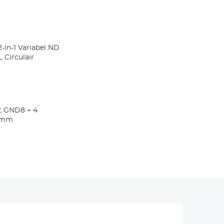
-in-1 Variabel ND
L Circulair
ft GND8 + 4
0 mm