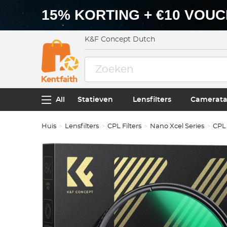
15% KORTING + €10 VOU
K&F Concept Dutch
All
Statieven
Lensfilters
Camerata
Huis
Lensfilters
CPL Filters
Nano Xcel Series
CPL 