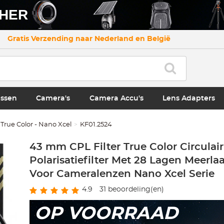
CHER
Gratis Verzending naar Nederland en België
ssen
Camera's
Camera Accu's
Lens Adapters
True Color - Nano Xcel
KF01.2524
43 mm CPL Filter True Color Circulair
Polarisatiefilter Met 28 Lagen Meerla
Voor Cameralenzen Nano Xcel Serie
4.9
31
beoordeling(en)
OP VOORRAAD