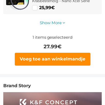
Krasbestendig - Nano Xcel Serie
25,99€
Show More
1
items geselecteerd
27.99
€
Voeg toe aan winkelmandje
Brand Story