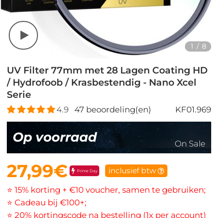
1
/
8
UV Filter 77mm met 28 Lagen Coating HD
/ Hydrofoob / Krasbestendig - Nano Xcel
Serie
4.9
47
beoordeling(en)
KF01.969
Op voorraad
On Sale
27,99€
inclusief btw
Prime Day
⭐ 15% korting + €10 voucher, samen te gebruiken;
⭐ Cadeau bij €100+;
⭐ 20% kortingscode na bestelling (1x per account)