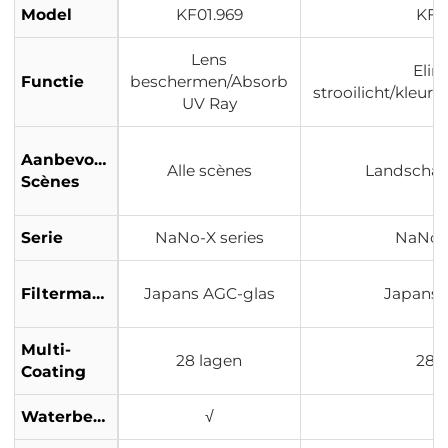
Model
KF01.969
KF0
Lens
Elim
Functie
beschermen/Absorb
strooilicht/kleur
UV Ray
Aanbevolen
Alle scènes
Landschap
Scènes
Serie
NaNo-X series
NaNo-X
Filtermateriaal
Japans AGC-glas
Japans 
Multi-
28 lagen
28 
Coating
Waterbestendig
√