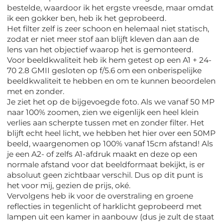
bestelde, waardoor ik het ergste vreesde, maar omdat
ik een gokker ben, heb ik het geprobeerd.
Het filter zelf is zeer schoon en helemaal niet statisch,
zodat er niet meer stof aan blijft kleven dan aan de
lens van het objectief waarop het is gemonteerd.
Voor beeldkwaliteit heb ik hem getest op een A1 + 24-
70 2.8 GMII gesloten op f/5.6 om een ​​onberispelijke
beeldkwaliteit te hebben en om te kunnen beoordelen
met en zonder.
Je ziet het op de bijgevoegde foto. Als we vanaf 50 MP
naar 100% zoomen, zien we eigenlijk een heel klein
verlies aan scherpte tussen met en zonder filter. Het
blijft echt heel licht, we hebben het hier over een 50MP
beeld, waargenomen op 100% vanaf 15cm afstand! Als
je een A2- of zelfs A1-afdruk maakt en deze op een
normale afstand voor dat beeldformaat bekijkt, is er
absoluut geen zichtbaar verschil. Dus op dit punt is
het voor mij, gezien de prijs, oké.
Vervolgens heb ik voor de overstraling en groene
reflecties in tegenlicht of harklicht geprobeerd met
lampen uit een kamer in aanbouw (dus je zult de staat