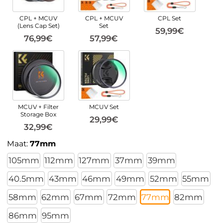
CPL + MCUV
CPL + MCUV
CPL Set
(Lens Cap Set)
Set
59,99€
76,99€
57,99€
MCUV + Filter
MCUV Set
Storage Box
29,99€
32,99€
Maat:
77mm
105mm
112mm
127mm
37mm
39mm
40.5mm
43mm
46mm
49mm
52mm
55mm
58mm
62mm
67mm
72mm
77mm
82mm
86mm
95mm