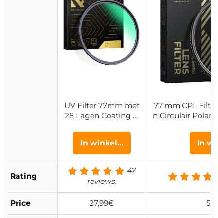
UV Filter 77mm met
77 mm CPL Filter
28 Lagen Coating H
n Circulair Polari
D / Hydrofoob / Kras
s Gecoat Polaris
bestendig - Nano Xc
ano Xc
In winkelwagen
In w
el Serie
47
Rating
reviews.
Price
27,99€
57