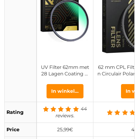
UV Filter 62mm met
62 mm CPL Filter
28 Lagen Coating H
n Circulair Polari
D / Hydrofoob / Kras
s Gecoat Polaris
bestendig - Nano Xc
ano Xc
In winkelwagen
In w
el Serie
44
Rating
reviews.
Price
25,99€
43