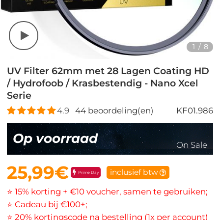
1
/
8
UV Filter 62mm met 28 Lagen Coating HD
/ Hydrofoob / Krasbestendig - Nano Xcel
Serie
4.9
44
beoordeling(en)
KF01.986
Op voorraad
On Sale
25,99€
inclusief btw
Prime Day
⭐ 15% korting + €10 voucher, samen te gebruiken;
⭐ Cadeau bij €100+;
⭐ 20% kortingscode na bestelling (1x per account)