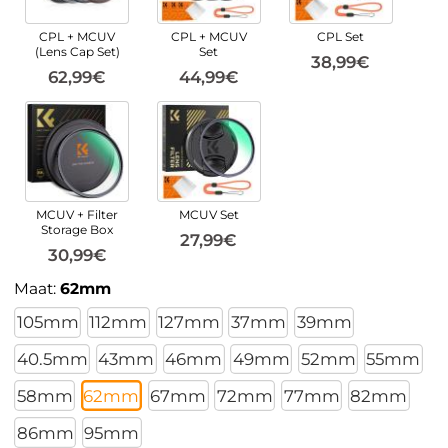
CPL + MCUV
CPL + MCUV
CPL Set
(Lens Cap Set)
Set
38,99€
62,99€
44,99€
MCUV + Filter
MCUV Set
Storage Box
27,99€
30,99€
Maat:
62mm
105mm
112mm
127mm
37mm
39mm
40.5mm
43mm
46mm
49mm
52mm
55mm
58mm
62mm
67mm
72mm
77mm
82mm
86mm
95mm