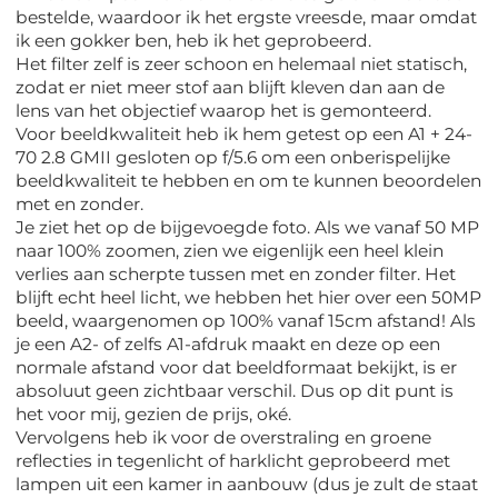
bestelde, waardoor ik het ergste vreesde, maar omdat
ik een gokker ben, heb ik het geprobeerd.
Het filter zelf is zeer schoon en helemaal niet statisch,
zodat er niet meer stof aan blijft kleven dan aan de
lens van het objectief waarop het is gemonteerd.
Voor beeldkwaliteit heb ik hem getest op een A1 + 24-
70 2.8 GMII gesloten op f/5.6 om een ​​onberispelijke
beeldkwaliteit te hebben en om te kunnen beoordelen
met en zonder.
Je ziet het op de bijgevoegde foto. Als we vanaf 50 MP
naar 100% zoomen, zien we eigenlijk een heel klein
verlies aan scherpte tussen met en zonder filter. Het
blijft echt heel licht, we hebben het hier over een 50MP
beeld, waargenomen op 100% vanaf 15cm afstand! Als
je een A2- of zelfs A1-afdruk maakt en deze op een
normale afstand voor dat beeldformaat bekijkt, is er
absoluut geen zichtbaar verschil. Dus op dit punt is
het voor mij, gezien de prijs, oké.
Vervolgens heb ik voor de overstraling en groene
reflecties in tegenlicht of harklicht geprobeerd met
lampen uit een kamer in aanbouw (dus je zult de staat