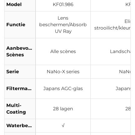
Model
KF01.986
KF0
Lens
Elim
Functie
beschermen/Absorb
strooilicht/kleur
UV Ray
Aanbevolen
Alle scènes
Landschap
Scènes
Serie
NaNo-X series
NaNo-X
Filtermateriaal
Japans AGC-glas
Japans 
Multi-
28 lagen
28 
Coating
Waterbestendig
√