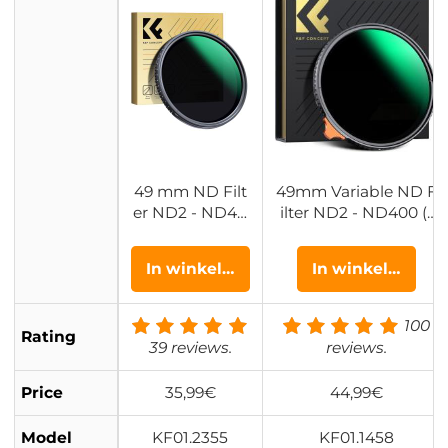
49 mm ND Filt
49mm Variable ND F
er ND2 - ND40
ilter ND2 - ND400 (1
0 Variabel Filter
- 9 Stops) Lensfilter
(1 - 9 Stops) 24
Waterdicht en Krasb
In winkelwagen
In winkelwagen
Laags Nano Co
estendig Nano Xcel
ating Nano Daz
Serie
zle Serie
100
Rating
39 reviews.
reviews.
Price
35,99€
44,99€
Model
KF01.2355
KF01.1458