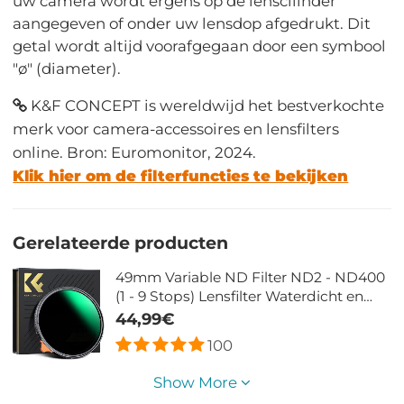
uw camera wordt ergens op de lenscilinder
aangegeven of onder uw lensdop afgedrukt. Dit
getal wordt altijd voorafgegaan door een symbool
"ø" (diameter).
K&F CONCEPT is wereldwijd het bestverkochte
merk voor camera-accessoires en lensfilters
online. Bron: Euromonitor, 2024.
Klik hier om de filterfuncties te bekijken
Gerelateerde producten
49mm Variable ND Filter ND2 - ND400
(1 - 9 Stops) Lensfilter Waterdicht en
Krasbestendig Nano Xcel Serie
44,99€
100
Show More