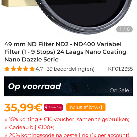
1
/
8
49 mm ND Filter ND2 - ND400 Variabel
Filter (1 - 9 Stops) 24 Laags Nano Coating
Nano Dazzle Serie
4.7
39
beoordeling(en)
KF01.2355
Op voorraad
On Sale
35,99€
inclusief btw
Prime Day
⭐ 15% korting + €10 voucher, samen te gebruiken;
⭐ Cadeau bij €100+;
⭐ 20% kortingscode na bestelling (1x per account)