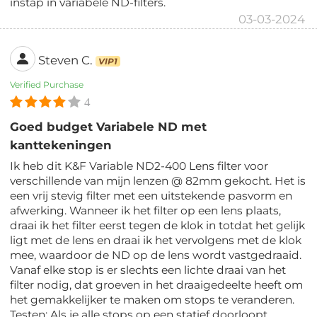
instap in variabele ND-filters.
03-03-2024
Steven C.
VIP1
Verified Purchase
4
Goed budget Variabele ND met
kanttekeningen
Ik heb dit K&F Variable ND2-400 Lens filter voor
verschillende van mijn lenzen @ 82mm gekocht. Het is
een vrij stevig filter met een uitstekende pasvorm en
afwerking. Wanneer ik het filter op een lens plaats,
draai ik het filter eerst tegen de klok in totdat het gelijk
ligt met de lens en draai ik het vervolgens met de klok
mee, waardoor de ND op de lens wordt vastgedraaid.
Vanaf elke stop is er slechts een lichte draai van het
filter nodig, dat groeven in het draaigedeelte heeft om
het gemakkelijker te maken om stops te veranderen.
Testen: Als je alle stops op een statief doorloopt,