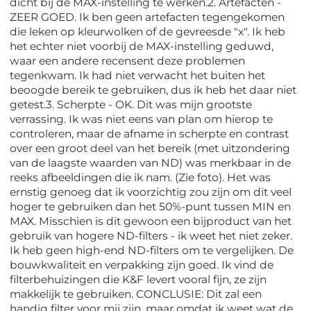
dicht bij de MAX-instelling te werken.2. Artefacten -
ZEER GOED. Ik ben geen artefacten tegengekomen
die leken op kleurwolken of de gevreesde "x". Ik heb
het echter niet voorbij de MAX-instelling geduwd,
waar een andere recensent deze problemen
tegenkwam. Ik had niet verwacht het buiten het
beoogde bereik te gebruiken, dus ik heb het daar niet
getest.3. Scherpte - OK. Dit was mijn grootste
verrassing. Ik was niet eens van plan om hierop te
controleren, maar de afname in scherpte en contrast
over een groot deel van het bereik (met uitzondering
van de laagste waarden van ND) was merkbaar in de
reeks afbeeldingen die ik nam. (Zie foto). Het was
ernstig genoeg dat ik voorzichtig zou zijn om dit veel
hoger te gebruiken dan het 50%-punt tussen MIN en
MAX. Misschien is dit gewoon een bijproduct van het
gebruik van hogere ND-filters - ik weet het niet zeker.
Ik heb geen high-end ND-filters om te vergelijken. De
bouwkwaliteit en verpakking zijn goed. Ik vind de
filterbehuizingen die K&F levert vooral fijn, ze zijn
makkelijk te gebruiken. CONCLUSIE: Dit zal een
handig filter voor mij zijn, maar omdat ik weet wat de