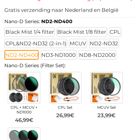
Gratis verzending naar Nederland en België
Nano-D Series:
ND2-ND400
Black Mist 1/4 filter
Black Mist 1/8 filter
CPL
CPL&ND2-ND32 (2-in-1)
MCUV
ND2-ND32
ND2-ND400
ND3-ND1000
ND8-ND2000
Nano-D Series (Filter Set):
CPL + MCUV +
CPL Set
MCUV Set
ND1000
26,99€
23,99€
46,99€