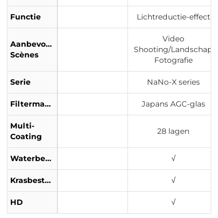
Functie
Lichtreductie-effect
Video
Aanbevolen
Shooting/Landschap
Scènes
Fotografie
Serie
NaNo-X series
Filtermateriaal
Japans AGC-glas
Multi-
28 lagen
Coating
Waterbestendig
√
Krasbestendig
√
HD
√