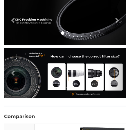
Vorig
Vol
Comparison