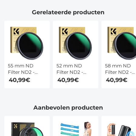
Fotograferen),Niet
bezorgd vóór 12
Gerelateerde producten
augustus
55 mm ND
52 mm ND
58 mm ND
Filter ND2 -
Filter ND2 -
Filter ND2 -
ND400 Variabel
ND400 Variabel
ND400 Varia
40,99€
40,99€
40,99€
Filter (1 - 9
Filter (1 - 9
Filter (1 - 9
Stops) 24 Laags
Stops) 24 Laags
Stops) 24 La
Nano Coating
Nano Coating
Nano Coatin
Nano Dazzle
Nano Dazzle
Nano Dazzle
Aanbevolen producten
Serie
Serie
Serie