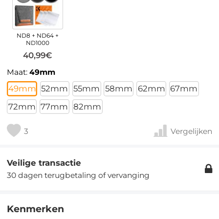
ND8 + ND64 +
ND1000
40,99€
Maat:
49mm
49mm
52mm
55mm
58mm
62mm
67mm
72mm
77mm
82mm
3
Vergelijken
Veilige transactie
30 dagen terugbetaling of vervanging
Kenmerken