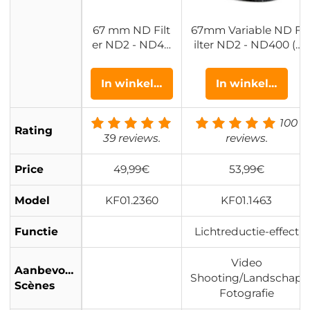
67 mm ND Filt
67mm Variable ND F
er ND2 - ND40
ilter ND2 - ND400 (1
0 Variabel Filter
- 9 Stops) Lensfilter
(1 - 9 Stops) 24
Waterdicht en Krasb
In winkelwagen
In winkelwagen
Laags Nano Co
estendig Nano Xcel
ating Nano Daz
Serie
zle Serie
100
Rating
39 reviews.
reviews.
Price
49,99€
53,99€
Model
KF01.2360
KF01.1463
Functie
Lichtreductie-effect
Video
Aanbevolen
Shooting/Landschap
Scènes
Fotografie