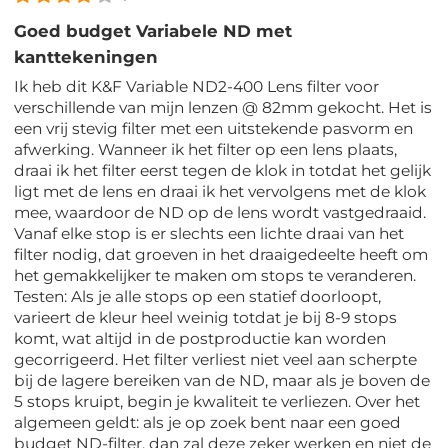
Goed budget Variabele ND met
kanttekeningen
Ik heb dit K&F Variable ND2-400 Lens filter voor
verschillende van mijn lenzen @ 82mm gekocht. Het is
een vrij stevig filter met een uitstekende pasvorm en
afwerking. Wanneer ik het filter op een lens plaats,
draai ik het filter eerst tegen de klok in totdat het gelijk
ligt met de lens en draai ik het vervolgens met de klok
mee, waardoor de ND op de lens wordt vastgedraaid.
Vanaf elke stop is er slechts een lichte draai van het
filter nodig, dat groeven in het draaigedeelte heeft om
het gemakkelijker te maken om stops te veranderen.
Testen: Als je alle stops op een statief doorloopt,
varieert de kleur heel weinig totdat je bij 8-9 stops
komt, wat altijd in de postproductie kan worden
gecorrigeerd. Het filter verliest niet veel aan scherpte
bij de lagere bereiken van de ND, maar als je boven de
5 stops kruipt, begin je kwaliteit te verliezen. Over het
algemeen geldt: als je op zoek bent naar een goed
budget ND-filter, dan zal deze zeker werken en niet de