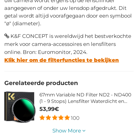
uw camera wordt ergens op de lenscilinder
aangegeven of onder uw lensdop afgedrukt. Dit
getal wordt altijd voorafgegaan door een symbool
"ø" (diameter).
K&F CONCEPT is wereldwijd het bestverkochte
merk voor camera-accessoires en lensfilters
online. Bron: Euromonitor, 2024.
Klik hier om de filterfuncties te bekijken
Gerelateerde producten
67mm Variable ND Filter ND2 - ND400
(1 - 9 Stops) Lensfilter Waterdicht en
Krasbestendig Nano Xcel Serie
53,99€
100
Show More