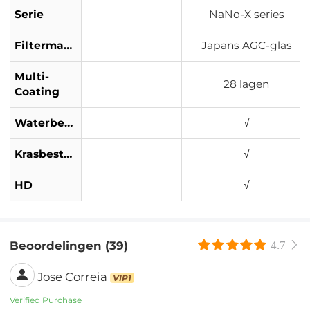
Serie
NaNo-X series
Filtermateriaal
Japans AGC-glas
Multi-
28 lagen
Coating
Waterbestendig
√
Krasbestendig
√
HD
√
Beoordelingen (39)
4.7
Jose Correia
VIP1
Verified Purchase