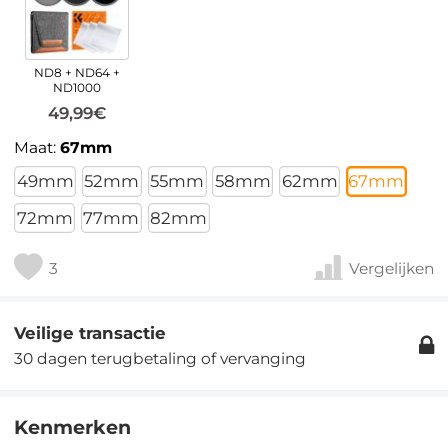
ND8 + ND64 +
ND1000
49,99€
Maat:
67mm
49mm
52mm
55mm
58mm
62mm
67mm
72mm
77mm
82mm
3
Vergelijken
Veilige transactie
30 dagen terugbetaling of vervanging
Kenmerken