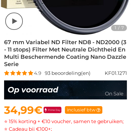
1
/
7
67 mm Variabel ND Filter ND8 - ND2000 (3
- 11 stops) Filter Met Neutrale Dichtheid En
Multi Beschermende Coating Nano Dazzle
Serie
4.9
93
beoordeling(en)
KF01.1271
Op voorraad
On Sale
34,99€
inclusief btw
Prime Day
⭐ 15% korting + €10 voucher, samen te gebruiken;
⭐ Cadeau bij €100+;