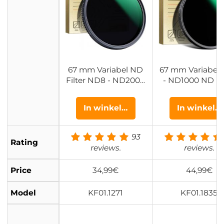
67 mm Variabel ND
67 mm Variabel
Filter ND8 - ND2000
- ND1000 ND Fil
(3 - 11 stops) Filter M
(1.5 - 10 stops) Le
et Neutrale Dichthei
ter Met Neutrale
In winkelwagen
In winkel
d En Multi Bescherm
htheid En 24 La
ende Coating Nano
Multi Coating Vo
Dazzle Serie
ameralenzen Na
93
Rating
azzle Serie
reviews.
reviews.
Price
34,99€
44,99€
Model
KF01.1271
KF01.1835