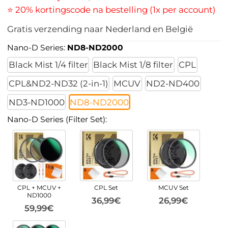
⭐ 20% kortingscode na bestelling (1x per account)
Gratis verzending naar Nederland en België
Nano-D Series:
ND8-ND2000
Black Mist 1/4 filter
Black Mist 1/8 filter
CPL
CPL&ND2-ND32 (2-in-1)
MCUV
ND2-ND400
ND3-ND1000
ND8-ND2000
Nano-D Series (Filter Set):
CPL + MCUV +
CPL Set
MCUV Set
ND1000
36,99€
26,99€
59,99€