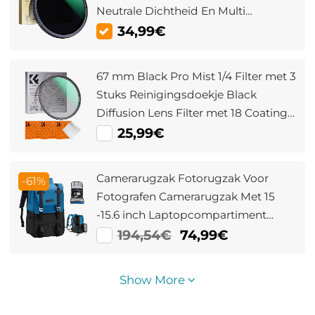
Neutrale Dichtheid En Multi
Beschermende Coating Nano Dazzle
34,99€
Serie
67 mm Black Pro Mist 1/4 Filter met 3
Stuks Reinigingsdoekje Black
Diffusion Lens Filter met 18 Coatings
Nano Klear Serie
25,99€
Camerarugzak Fotorugzak Voor
-61%
Fotografen Camerarugzak Met 15
-15.6 inch Laptopcompartiment
Lichtgewicht Cameratassen
194,54€
74,99€
Compatibel Voor Canon / Nikon /
Sony / DJI Mavic Drone (Beta
Show More
Rugzak 20L Blauw + Zwart)