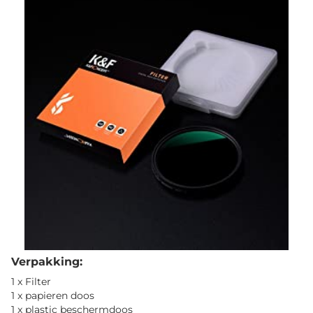
Verpakking:
1 x Filter
1 x papieren doos
1 x plastic beschermdoos