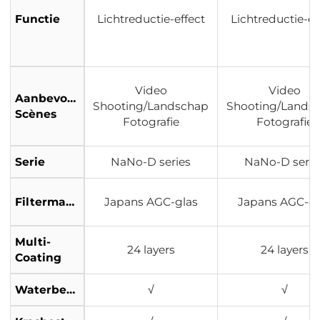
Functie
Lichtreductie-effect
Lichtreductie-ef
Video
Video
Aanbevolen
Shooting/Landschap
Shooting/Lands
Scènes
Fotografie
Fotografie
Serie
NaNo-D series
NaNo-D serie
Filtermateriaal
Japans AGC-glas
Japans AGC-gl
Multi-
24 layers
24 layers
Coating
Waterbestendig
√
√