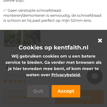
bereik blijft.
✅ Geen verstopte schroefdraad:
monteren/demonteren is eenvoudig, de schroefdraad
is schoon en hij past perfect op mijn 52mm lens.
Cookies op kentfaith.nl
08-07-2025
Wij gebruiken cookies om u een betere
service te bieden. Ga verder met browsen als
Luismael
VIP1
je hier tevreden mee bent, of kom meer te
weten over
Privacybeleid
.
Verified Purchase
4
Dit filter werkt correct
Quit
Accept
In winkelwagen
Nu kopen
Dit filter werkt correct en je kunt foto's maken met
zeer goede effecten. En het heeft een goede prijs.