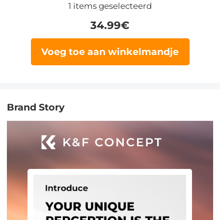
1
items geselecteerd
34.99
€
Voeg toe aan winkelmandje
Brand Story