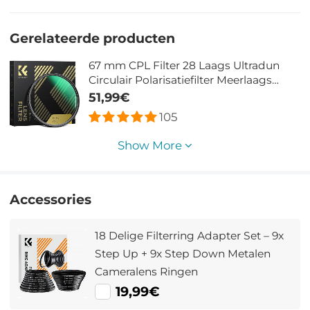
Gerelateerde producten
67 mm CPL Filter 28 Laags Ultradun
Circulair Polarisatiefilter Meerlaags
Gecoat Polariserend MRC Filter Nano
51,99€
Xcel Serie
105
Show More
Accessories
18 Delige Filterring Adapter Set – 9x
Step Up + 9x Step Down Metalen
Cameralens Ringen
19,99€