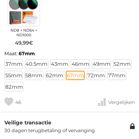
ND8 + ND64 +
ND1000
49,99€
Maat:
67mm
37mm
40.5mm
43mm
46mm
49mm
52mm
55mm
58mm
62mm
67mm
72mm
77mm
82mm
46
Vergelijken
Veilige transactie
30 dagen terugbetaling of vervanging