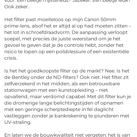
voor. Een beetje mysterieus? Jazeker. Een beetje leuk?
Ook zeker.
Het filter past moeiteloos op mijn Canon 50mm
prime-lens, alsof het er altijd al op had moeten zitten –
het lot in schroefdraadvorm. De aanpassing verloopt
soepel, met precies de juiste weerstand om je het
gevoel te geven dat je de controle hebt, zonder het
risico te lopen op een polsblessure of een existentiële
crisis.
Is het het goedkoopste filter op de markt? Nee. Is het
de Bentley onder de ND-filters? Ook niet. Het filter zit
zelfverzekerd in het midden, als een betrouwbare
stationwagen met een kunstopleiding – niet
opvallend, maar verdomd capabel. Met dit filter kun je
die dromerige lange belichtingstijden of opnamen
met een geringe scherptediepte in fel daglicht
vastleggen zonder je bankrekening te plunderen met
UV-straling.
En laten we de bouwkwaliteit niet vergeten: het is van