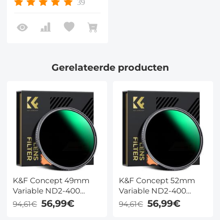
39
Gerelateerde producten
K&F Concept 49mm
K&F Concept 52mm
Variable ND2-400
Variable ND2-400
Filter – Ultra Lage
Filter – Ultra Lage
56,99€
56,99€
94,61€
94,61€
Reflectie, 1-9 Stops
Reflectie, 1-9 Stops