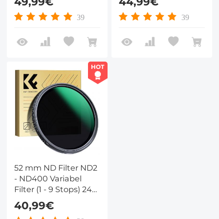
49,99€
44,99€
Nano Dazzle Serie
Nano Dazzle Serie
39
39
HOT
52 mm ND Filter ND2
- ND400 Variabel
Filter (1 - 9 Stops) 24
Laags Nano Coating
40,99€
Nano Dazzle Serie