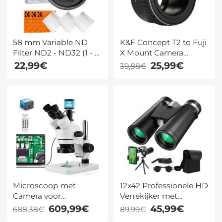
58 mm Variable ND
K&F Concept T2 to Fuji
Filter ND2 - ND32 (1 - 5
X Mount Camera
Stops) Lensfilter
Adapter
22,99€
25,99€
39,88€
Waterdicht
Krasbestendig met 18
Lagen Nano Coating
Nano Klear Serie
Microscoop met
12x42 Professionele HD
Camera voor
Verrekijker met
Detailinspectie, 4K
Telefoonclip en Statief,
609,99€
45,99€
688,38€
89,99€
Trinoculaire
Nachtzicht Bij Weinig