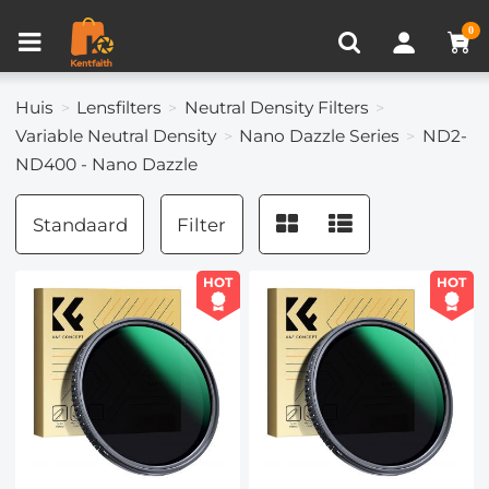
Productvergelijken (0)
RECENT BEKEKEN
0
Huis
Lensfilters
Neutral Density Filters
Variable Neutral Density
Nano Dazzle Series
ND2-
ND400 - Nano Dazzle
Standaard
Filter
HOT
HOT