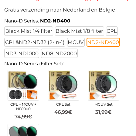
Gratis verzending naar Nederland en België
Nano-D Series:
ND2-ND400
Black Mist 1/4 filter
Black Mist 1/8 filter
CPL
CPL&ND2-ND32 (2-in-1)
MCUV
ND2-ND400
ND3-ND1000
ND8-ND2000
Nano-D Series (Filter Set):
CPL + MCUV +
CPL Set
MCUV Set
ND1000
46,99€
31,99€
74,99€