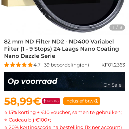
1
/
8
82 mm ND Filter ND2 - ND400 Variabel
Filter (1 - 9 Stops) 24 Laags Nano Coating
Nano Dazzle Serie
4.7
39
beoordeling(en)
KF01.2363
Op voorraad
On Sale
58,99€
inclusief btw
Prime Day
⭐ 15% korting + €10 voucher, samen te gebruiken;
⭐ Cadeau bij €100+;
⭐ 20% kortingscode na bestelling (1x per account)