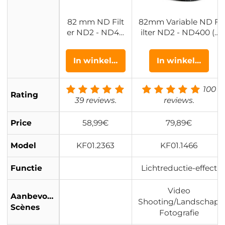
82 mm ND Filt
82mm Variable ND F
er ND2 - ND40
ilter ND2 - ND400 (1
0 Variabel Filter
- 9 Stops) Lensfilter
(1 - 9 Stops) 24
Waterdicht en Krasb
In winkelwagen
In winkelwagen
Laags Nano Co
estendig Nano Xcel
ating Nano Daz
Serie
zle Serie
100
Rating
39 reviews.
reviews.
Price
58,99€
79,89€
Model
KF01.2363
KF01.1466
Functie
Lichtreductie-effect
Video
Aanbevolen
Shooting/Landschap
Scènes
Fotografie