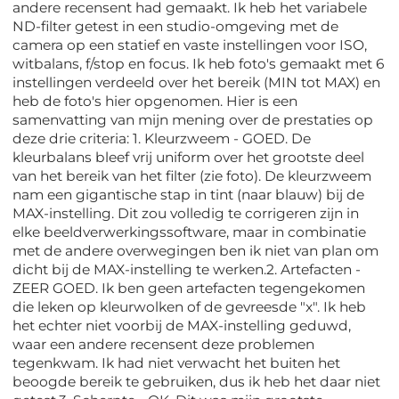
andere recensent had gemaakt. Ik heb het variabele
ND-filter getest in een studio-omgeving met de
camera op een statief en vaste instellingen voor ISO,
witbalans, f/stop en focus. Ik heb foto's gemaakt met 6
instellingen verdeeld over het bereik (MIN tot MAX) en
heb de foto's hier opgenomen. Hier is een
samenvatting van mijn mening over de prestaties op
deze drie criteria: 1. Kleurzweem - GOED. De
kleurbalans bleef vrij uniform over het grootste deel
van het bereik van het filter (zie foto). De kleurzweem
nam een ​​gigantische stap in tint (naar blauw) bij de
MAX-instelling. Dit zou volledig te corrigeren zijn in
elke beeldverwerkingssoftware, maar in combinatie
met de andere overwegingen ben ik niet van plan om
dicht bij de MAX-instelling te werken.2. Artefacten -
ZEER GOED. Ik ben geen artefacten tegengekomen
die leken op kleurwolken of de gevreesde "x". Ik heb
het echter niet voorbij de MAX-instelling geduwd,
waar een andere recensent deze problemen
tegenkwam. Ik had niet verwacht het buiten het
beoogde bereik te gebruiken, dus ik heb het daar niet