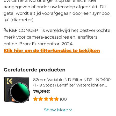
uw camera wordt ergens op de lenscilinder
aangegeven of onder uw lensdop afgedrukt. Dit
getal wordt altijd voorafgegaan door een symbool
"ø" (diameter).
K&F CONCEPT is wereldwijd het bestverkochte
merk voor camera-accessoires en lensfilters
online. Bron: Euromonitor, 2024.
Klik hier om de filterfuncties te bekijken
Gerelateerde producten
82mm Variable ND Filter ND2 - ND400
(1 - 9 Stops) Lensfilter Waterdicht en
Krasbestendig Nano Xcel Serie
79,89€
100
Show More