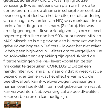
getest.3. Scherpte - OK. Dit was mijn grootste
verrassing. Ik was niet eens van plan om hierop te
controleren, maar de afname in scherpte en contrast
over een groot deel van het bereik (met uitzondering
van de laagste waarden van ND) was merkbaar in de
reeks afbeeldingen die ik nam. (Zie foto). Het was
ernstig genoeg dat ik voorzichtig zou zijn om dit veel
hoger te gebruiken dan het 50%-punt tussen MIN en
MAX. Misschien is dit gewoon een bijproduct van het
gebruik van hogere ND-filters - ik weet het niet zeker.
Ik heb geen high-end ND-filters om te vergelijken. De
bouwkwaliteit en verpakking zijn goed. Ik vind de
filterbehuizingen die K&F levert vooral fijn, ze zijn
makkelijk te gebruiken. CONCLUSIE: Dit zal een
handig filter voor mij zijn, maar omdat ik weet wat de
beperkingen zijn en wat het effect ervan is op de
beeldkwaliteit, kan ik weloverwogen beslissingen
nemen over hoe ik dit filter moet gebruiken en wat ik
kan verwachten. Nabewerking zal de beeldkwaliteit
zeker verbeteren en kan nodig zijn.