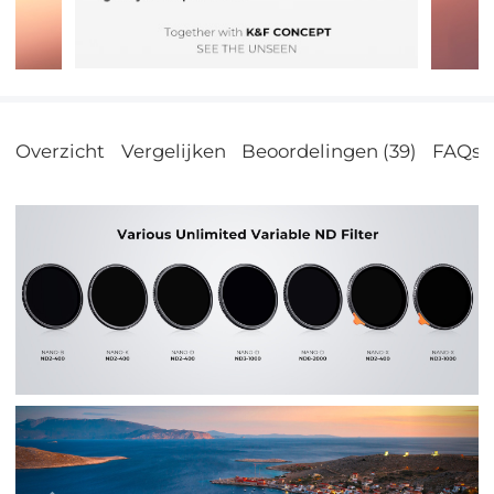
Overzicht
Vergelijken
Beoordelingen (39)
FAQs
Vorig
Vol