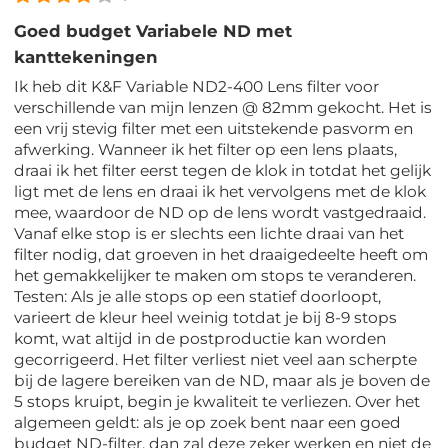
Goed budget Variabele ND met
kanttekeningen
Ik heb dit K&F Variable ND2-400 Lens filter voor
verschillende van mijn lenzen @ 82mm gekocht. Het is
een vrij stevig filter met een uitstekende pasvorm en
afwerking. Wanneer ik het filter op een lens plaats,
draai ik het filter eerst tegen de klok in totdat het gelijk
ligt met de lens en draai ik het vervolgens met de klok
mee, waardoor de ND op de lens wordt vastgedraaid.
Vanaf elke stop is er slechts een lichte draai van het
filter nodig, dat groeven in het draaigedeelte heeft om
het gemakkelijker te maken om stops te veranderen.
Testen: Als je alle stops op een statief doorloopt,
varieert de kleur heel weinig totdat je bij 8-9 stops
komt, wat altijd in de postproductie kan worden
gecorrigeerd. Het filter verliest niet veel aan scherpte
bij de lagere bereiken van de ND, maar als je boven de
5 stops kruipt, begin je kwaliteit te verliezen. Over het
algemeen geldt: als je op zoek bent naar een goed
budget ND-filter, dan zal deze zeker werken en niet de