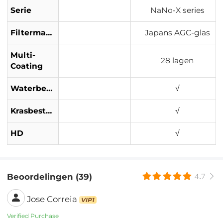
Serie
NaNo-X series
Filtermateriaal
Japans AGC-glas
Multi-
28 lagen
Coating
Waterbestendig
√
Krasbestendig
√
HD
√
Beoordelingen (39)
4.7
Jose Correia
VIP1
Verified Purchase