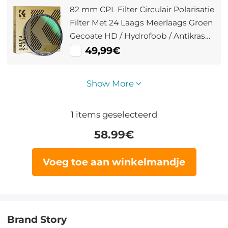
28L)
82 mm CPL Filter Circulair Polarisatie
Filter Met 24 Laags Meerlaags Groen
Gecoate HD / Hydrofoob / Antikras
Nano Dazzle Serie
49,99€
Show More
1
items geselecteerd
58.99
€
Voeg toe aan winkelmandje
Brand Story