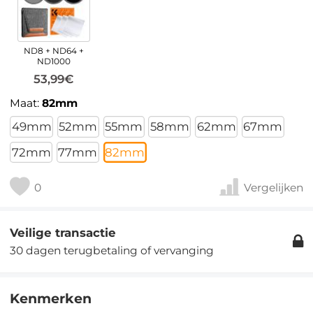
ND8 + ND64 +
ND1000
53,99€
Maat:
82mm
49mm
52mm
55mm
58mm
62mm
67mm
72mm
77mm
82mm
0
Vergelijken
Veilige transactie
30 dagen terugbetaling of vervanging
Kenmerken