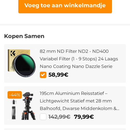
Voeg toe aan winkelmandje
Kopen Samen
82 mm ND Filter ND2 - ND400
Variabel Filter (1 - 9 Stops) 24 Laags
Nano Coating Nano Dazzle Serie
58,99€
195cm Aluminium Reisstatief –
-44%
Lichtgewicht Statief met 28 mm
Balhoofd, Dwarse Middenkolom &
Mobiele Telefoonclip,
142,99€
79,99€
Draagvermogen 8 kg (K234A0+BH-