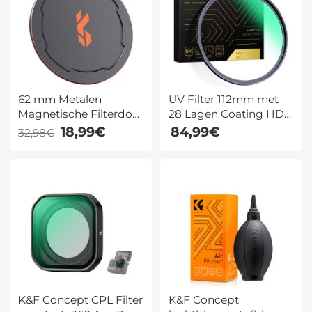
62 mm Metalen
UV Filter 112mm met
Magnetische Filterdop
28 Lagen Coating HD /
2 in 1 Inschroefbare
Hydrofoob /
18,99€
84,99€
32,98€
Lensdop
Krasbestendig - Nano
Xcel Serie
K&F Concept CPL Filter
K&F Concept