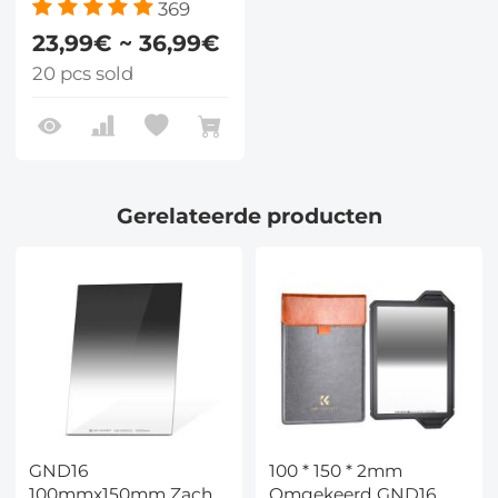
369
23,99€ ~ 36,99€
20 pcs sold
Gerelateerde producten
GND16
100 * 150 * 2mm
100mmx150mm Zacht
Omgekeerd GND16