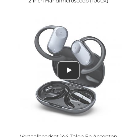
2 Inch Handmicroscoop (1000X)
Vertaalheadset 144 Talen En Accenten