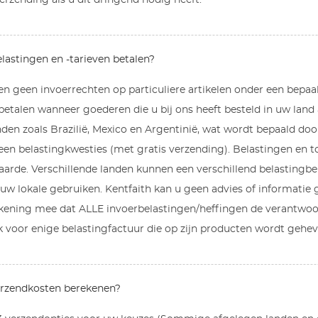
verzending als u dit dringend nodig heeft.
lastingen en -tarieven betalen?
en geen invoerrechten op particuliere artikelen onder een bepa
betalen wanneer goederen die u bij ons heeft besteld in uw la
den zoals Brazilië, Mexico en Argentinië, wat wordt bepaald do
en belastingkwesties (met gratis verzending). Belastingen en to
arde. Verschillende landen kunnen een verschillend belastingbe
uw lokale gebruiken. Kentfaith kan u geen advies of informatie
kening mee dat ALLE invoerbelastingen/heffingen de verantwoorde
k voor enige belastingfactuur die op zijn producten wordt gehev
erzendkosten berekenen?