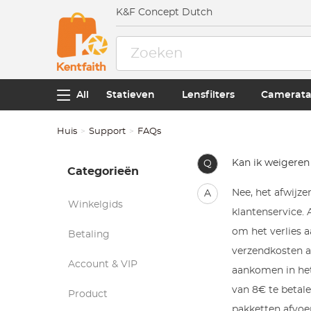
K&F Concept Dutch
All
Statieven
Lensfilters
Camerata
Huis
Support
FAQs
Kan ik weigeren
Q
Categorieën
Nee, het afwijze
A
Winkelgids
klantenservice. 
om het verlies 
Betaling
verzendkosten a
Account & VIP
aankomen in het
van 8€ te betal
Product
pakketten afvoer