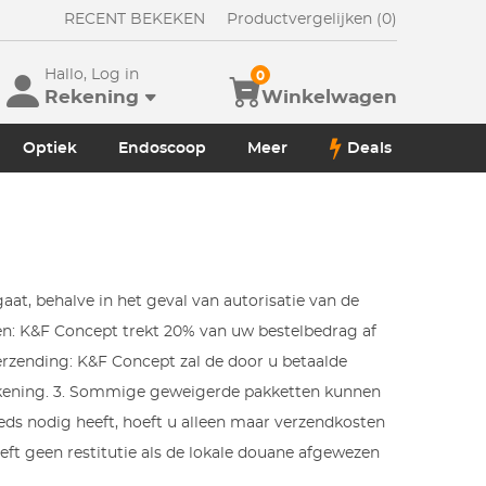
RECENT BEKEKEN
Productvergelijken (0)
Hallo, Log in
0
Rekening
Winkelwagen
Optiek
Endoscoop
Meer
Deals
aat, behalve in het geval van autorisatie van de
ngen: K&F Concept trekt 20% van uw bestelbedrag af
erzending: K&F Concept zal de door u betaalde
rekening. 3. Sommige geweigerde pakketten kunnen
eds nodig heeft, hoeft u alleen maar verzendkosten
ft geen restitutie als de lokale douane afgewezen