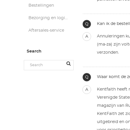
Bestellingen
Bezorging en logistiek
Kan ik de bestel
Q
Aftersales-service
Annuleringen kun
A
(ma-za) zijn vol
Search
verzonden.
Waar komt de z
Q
Kentfaith heeft
A
Verenigde State
magazijn van Rus
KentFaith zet z
uitgebreid en o