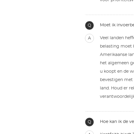
voor prioriteits
Moet ik invoerbe
Q
Veel landen heff
A
belasting moet 
Amerikaanse lan
het algemeen ge
u koopt en de wa
bevestigen met 
land. Houd er re
verantwoordelij
Hoe kan ik de v
Q