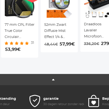
Draadloos
77 mm CPL Filter
52mm Zwart
Lavalier
True Color
Diffusie Mist
Microfoon
Circulair
Effect 1/4 &
Systeem met 
31
Polarisatiefilter
Variabel ND2-32
279
57,99€
336,20€
48,44€
Zenders en 1
Met 28 Lagen
53,99€
(1-5 Stops) &
Ontvanger
Meerlaagse
Circulair
Coating Voor
Polarisatiefilter
Cameralenzen
CPL 3 in 1
Nano Xcel Serie
Lensfilter met 18
Multi-Coatings
Nano-Klear Serie
erzending
garantie
Bep
an deur
30 dagen retour zonder reden
Koop