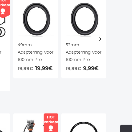
HOT
rkoper
49mm
52mm
55mm
r
Adapterring Voor
Adapterring Voor
Adapterr
100mm Pro
100mm Pro
100mm 
r +
Vierkant
Vierkant
Vierkant
19,99€
9,99€
19,99€
19,99€
19,99€
Filtersysteem -
Filtersysteem -
Filtersy
 8
Nano Xcel Pro
Nano Xcel Pro
Nano Xce
Serie
Serie
Serie
HOT
Verkoper