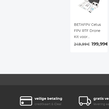
BETAFPV Cetus
FPV RTF Drone
Kit voor
geborstelde
199,99€
249,99€
Racing Drone
van speler-naar-
piloot met
LiteRadio 2 SE
afstandsbediening
en FPV Goggles
Klaar om te
vliegen FPV
Drone Kit voor
veilige betaling
gratis v
beginners
creditkaart & iDeal
levering a