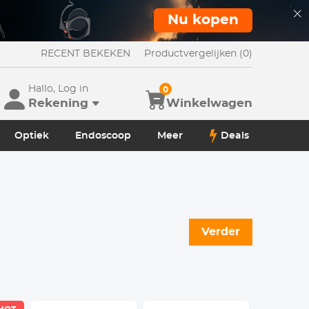
Nu kopen
RECENT BEKEKEN
Productvergelijken (0)
Hallo, Log in
0
Rekening
Winkelwagen
Optiek
Endoscoop
Meer
Deals
Verder