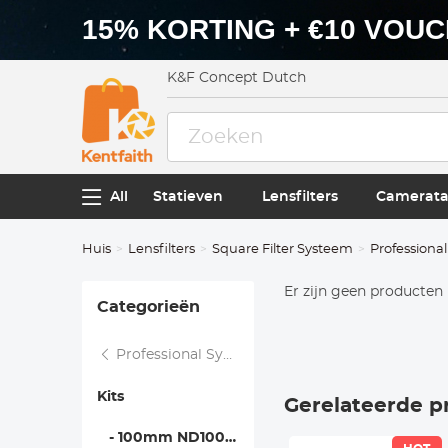
15% KORTING + €10 VOU
K&F Concept Dutch
All
Statieven
Lensfilters
Camerata
Huis
Lensfilters
Square Filter Systeem
Professiona
Er zijn geen producten 
Categorieën
Professional Systeem
Kits
Gerelateerde p
- 100mm ND1000+Holder Kit - Nano Xcel Pro