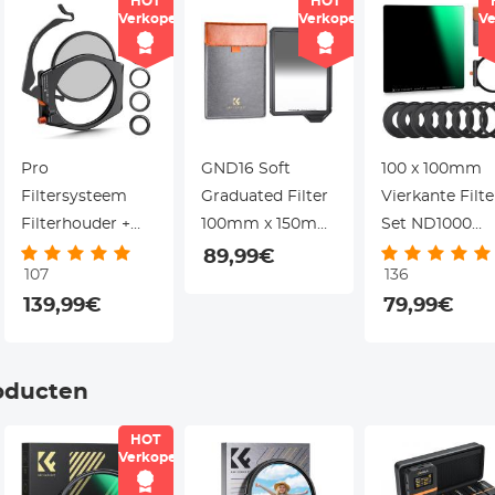
HOT
HOT
r
Verkoper
Verkoper
Ve
Pro
GND16 Soft
100 x 100mm
Filtersysteem
Graduated Filter
Vierkante Filte
Filterhouder +
100mm x 150mm
Set ND1000
CPL 95 mm+
voor
Vierkante Filte
89,99€
107
136
Square ND1000
Landschapsfotografie
Metalen
139,99€
79,99€
Filter + 4
K F Concept
Filterhouder +
Adapterringen
Nano Xcel Pro
Stuks
Voor Cameralens
Adapterringen
oducten
Voor DSLR
(SN25T1)
HOT
Verkoper