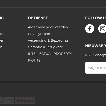
NG
DE DIENST
FOLLOW U
Algemene Voorwaarden
is
Privacybeleid
gen
Verzending & Bezorging
NIEUWSBR
en
Garantie & Terugkeer
INTELLECTUAL PROPERTY
K&F Concept
RIGHTS