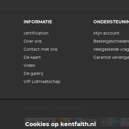
INFORMATIE
ONDERSTEUNI
certification
Mijn account
Over ons
Bestelgeschieden
Contact met ons
Veelgestelde vra
De kaart
Garantie verleng
Video
De galerij
VIP Lidmaatschap
Door de K&F Concept © 2026
Cookies op kentfaith.nl