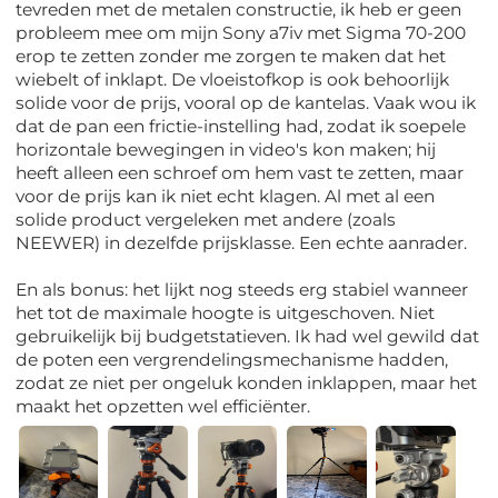
tevreden met de metalen constructie, ik heb er geen
probleem mee om mijn Sony a7iv met Sigma 70-200
erop te zetten zonder me zorgen te maken dat het
wiebelt of inklapt. De vloeistofkop is ook behoorlijk
solide voor de prijs, vooral op de kantelas. Vaak wou ik
dat de pan een frictie-instelling had, zodat ik soepele
horizontale bewegingen in video's kon maken; hij
heeft alleen een schroef om hem vast te zetten, maar
voor de prijs kan ik niet echt klagen. Al met al een
solide product vergeleken met andere (zoals
NEEWER) in dezelfde prijsklasse. Een echte aanrader.
En als bonus: het lijkt nog steeds erg stabiel wanneer
het tot de maximale hoogte is uitgeschoven. Niet
gebruikelijk bij budgetstatieven. Ik had wel gewild dat
de poten een vergrendelingsmechanisme hadden,
zodat ze niet per ongeluk konden inklappen, maar het
maakt het opzetten wel efficiënter.