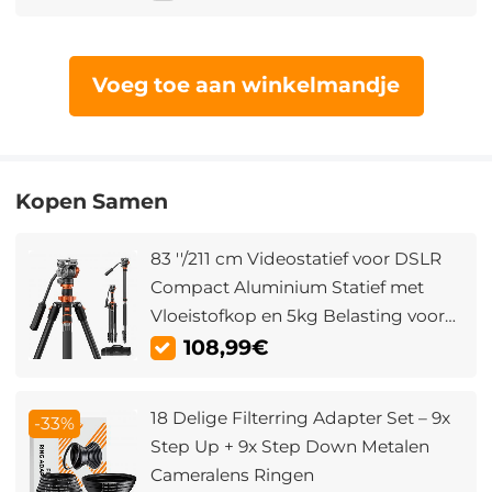
2000mAh Batterij, 21 Lichtmodi,
Zwart
Voeg toe aan winkelmandje
Kopen Samen
83 ''/211 cm Videostatief voor DSLR
Compact Aluminium Statief met
Vloeistofkop en 5kg Belasting voor
Reizen en Werken K234A7+FH-03
108,99€
18 Delige Filterring Adapter Set – 9x
-33%
Step Up + 9x Step Down Metalen
Cameralens Ringen