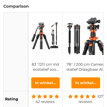
Comparison
83 ''/211 cm Vid
78'' / 200 cm Camera
eostatief voor
statief Draagbaar Alu
DSLR Compact
minium Fotostatief M
Aluminium Stat
et Monopod Functie
In winkelwagen
In winkelwagen
ief met Vloeisto
360° Balhoofd Inclusi
fkop en 5kg Bel
ef Snelkoppelingspla
asting voor Rei
at Voor Canon Nikon
107
Rating
zen en Werken
Sony Olympus O234A
42 reviews.
reviews.
K234A7+FH-03
7+BH-28L (S210)