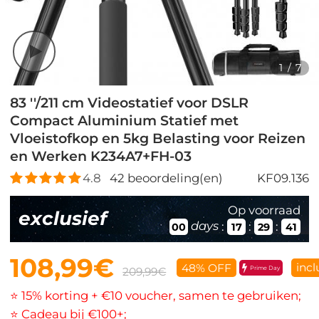
1
/
7
83 ''/211 cm Videostatief voor DSLR
Compact Aluminium Statief met
Vloeistofkop en 5kg Belasting voor Reizen
en Werken K234A7+FH-03
4.8
42
beoordeling(en)
KF09.136
Op voorraad
exclusief
days
:
:
:
00
17
29
40
108,99€
incl
48% OFF
Prime Day
209,99€
⭐ 15% korting + €10 voucher, samen te gebruiken;
⭐ Cadeau bij €100+;