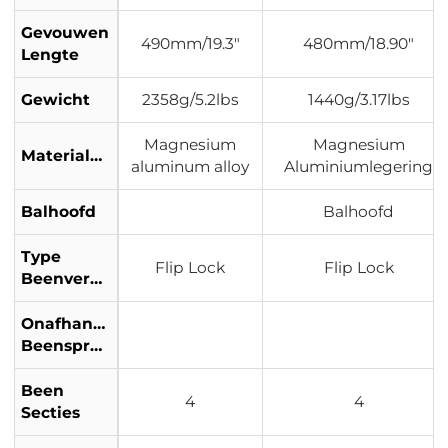
Gevouwen
490mm/19.3"
480mm/18.90"
Lengte
Gewicht
2358g/5.2lbs
1440g/3.17lbs
Magnesium
Magnesium
Materialen
aluminum alloy
Aluminiumlegering
Balhoofd
Balhoofd
Type
Flip Lock
Flip Lock
Beenvergrendeling
Onafhankelijke
Beenspreiding
Been
4
4
Secties