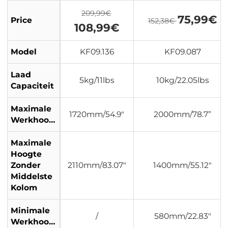
209,99€
75,99€
Price
152,38€
108,99€
Model
KF09.136
KF09.087
Laad
5kg/11lbs
10kg/22.05lbs
Capaciteit
Maximale
1720mm/54.9"
2000mm/78.7”
Werkhoogte
Maximale
Hoogte
Zonder
2110mm/83.07"
1400mm/55.12"
Middelste
Kolom
Minimale
/
580mm/22.83"
Werkhoogte