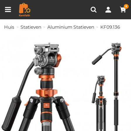
Productvergelijken (0)
RECENT BEKEKEN
0
Huis
Statieven
Aluminium Statieven
KF09.136