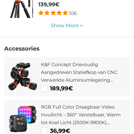
Belasting met Afneembare Monopod
139,99€
voor DSLR SLR T254A8+BH-28L
106
(SA254T1)
Show More
Accessories
K&F Concept Drievoudig
Aangedreven Statiefkop van CNC
Verwerkte Aluminiumlegering
Uiterst Nauwkeurige Kop Met
189,99€
Draagvermogen Tot 6 kg Geschikt
Voor Fotografieapparatuur
RGB Full Color Draagbaar Video
Invullicht – 360° Verstelbaar, Warm
tot Koel Licht (2500K-9900K),
Natuurlijke Kleuren (CRI 96+),
36,99€