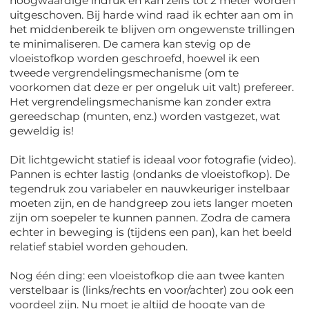
hoogwaardige indruk en kan zelfs tot 2 meter worden
uitgeschoven. Bij harde wind raad ik echter aan om in
het middenbereik te blijven om ongewenste trillingen
te minimaliseren. De camera kan stevig op de
vloeistofkop worden geschroefd, hoewel ik een
tweede vergrendelingsmechanisme (om te
voorkomen dat deze er per ongeluk uit valt) prefereer.
Het vergrendelingsmechanisme kan zonder extra
gereedschap (munten, enz.) worden vastgezet, wat
geweldig is!
Dit lichtgewicht statief is ideaal voor fotografie (video).
Pannen is echter lastig (ondanks de vloeistofkop). De
tegendruk zou variabeler en nauwkeuriger instelbaar
moeten zijn, en de handgreep zou iets langer moeten
zijn om soepeler te kunnen pannen. Zodra de camera
echter in beweging is (tijdens een pan), kan het beeld
relatief stabiel worden gehouden.
Nog één ding: een vloeistofkop die aan twee kanten
verstelbaar is (links/rechts en voor/achter) zou ook een
voordeel zijn. Nu moet je altijd de hoogte van de