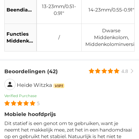
13-23mm/0.51-
Beendiameter:
14-23mm/0.55-0.91"
0.91"
Dwarse
Functies
/
Middenkolom,
Middenkolom
Middenkolominversie
Beoordelingen (42)
4.8
Heide Witzka
VIP1
Verified Purchase
5
Mobiele hoofdprijs
Dit statief is een genot om te gebruiken, want je
neemt het makkelijk mee, zet het in een handomdraai
op en gebruikt het stabiel. Natuurlijk is het niet te