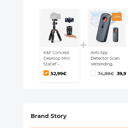
-46%
K&F Concept
Anti-Spy
Desktop Mini
Detector Scan:
Statief -
Verbinding
Compact
verbreken voor
52,99€
74,99€
39,9
Statief van 52
24/7
cm met 360°
bescherming
Low Profile Ball
Zoek Bugs
Head en
Verborgen
Snelkoppelingsplaat
Cams
|
Draagvermogen
Brand Story
6KG voor
Camera, Video
en Camcorder