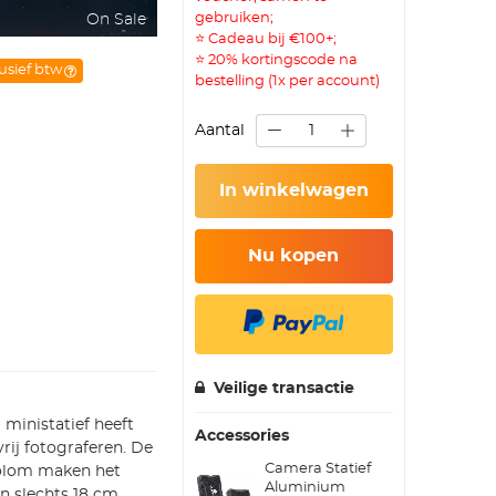
gebruiken;
On Sale
⭐ Cadeau bij €100+;
⭐ 20% kortingscode na
lusief btw
bestelling (1x per account)
Aantal
In winkelwagen
Nu kopen
Veilige transactie
ministatief heeft
Accessories
rij fotograferen. De
Camera Statief
olom maken het
Aluminium
n slechts 18 cm.