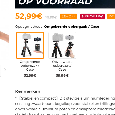
OP VOORRAAD
52,99€
Prime Day
inc
33% OFF
79,99€
Opslagmethode:
Omgekeerde opbergzak / Case
Omgekeerde
Opvouwbare
opbergzak /
opbergzak /
Case
Case
52,99€
59,99€
Kenmerken
* 【Stabiel en compact】Dit stevige aluminiumlegering 
een laag zwaartepunt kogelkop voor stabiel en trillingsv
opvouwbare aluminium poten en opklapbare middenk
statief draagbaar en compact, met een opslaglengte va