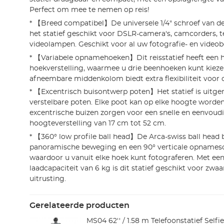
Perfect om mee te nemen op reis!
* 【Breed compatibel】De universele 1/4" schroef van 
het statief geschikt voor DSLR-camera's, camcorders, t
videolampen. Geschikt voor al uw fotografie- en videob
* 【Variabele opnamehoeken】Dit reisstatief heeft een h
hoekverstelling, waarmee u drie beenhoeken kunt kiezen:
afneembare middenkolom biedt extra flexibiliteit voor
* 【Excentrisch buisontwerp poten】Het statief is uitger
verstelbare poten. Elke poot kan op elke hoogte worden
excentrische buizen zorgen voor een snelle en eenvoud
hoogteverstelling van 17 cm tot 52 cm.
* 【360° low profile ball head】De Arca-swiss ball head 
panoramische beweging en een 90° verticale opnamesc
waardoor u vanuit elke hoek kunt fotograferen. Met e
laadcapaciteit van 6 kg is dit statief geschikt voor zwa
uitrusting.
Gerelateerde producten
MS04 62'' / 1.58 m Telefoonstatief Selfi