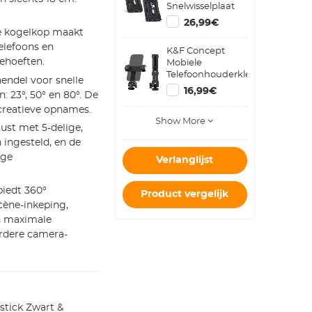
Snelwisselplaat
Met Standaard
26,99€
1/4" Schroef Voor
de kogelkop maakt
Arca Swiss
elefoons en
K&F Concept
Kogelkop Set Van
ehoeften.
Mobiele
2
Telefoonhouderklem
endel voor snelle
Met Twee Koude
16,99€
 23°, 50° en 80°. De
Schoenbevestigingen
 creatieve opnames.
360 ° Aanpassing
Show More
ust met 5-delige,
 ingesteld, en de
ige
Verlanglijst
biedt 360°
Product vergelijk
ène-inkeping,
en maximale
ardere camera-
estick Zwart &