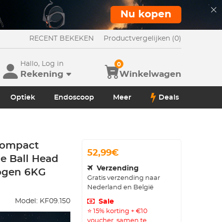
Nu kopen
RECENT BEKEKEN
Productvergelijken (0)
Hallo, Log in
0
Rekening
Winkelwagen
Optiek
Endoscoop
Meer
Deals
Compact
52,99€
le Ball Head
Verzending
mogen 6KG
Gratis verzending naar
Nederland en België
Model:
KF09.150
Sale
⭐ 15% korting + €10
voucher, samen te