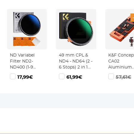
-
ND Variabel
49 mm CPL &
K&F Concep
Filter ND2-
ND4 - ND64 (2 -
CA02
ND400 (1-9
6 Stops) 2 in 1
Aluminium
stops) 39mm,
Variabel ND
Multi
9€
17,99€
61,99€
57,61€
Neutral Density
Filter En CPL
Snelkoppeli
Filter met 18
Circulair
2-In-1
lagen
Polarisatiefilter
Professione
Nanocoating en
Met 28 Lagen
Camera
3 Poetsdoekjes -
Antireflecterende
Snelkoppeli
Nano Klear
Groene Film
Voor
Twee Oranje
Statiefcame
Hendels
Mobiele
Geïmporteerde
Telefoon
Witte Stof Nano
(Oranje)