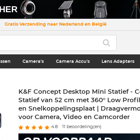
CHER
Gratis Verzending naar Nederland en België
ssen
Camera's
Camera Accu's
Lens Adapters
K&F Concept Desktop Mini Statief - 
Statief van 52 cm met 360° Low Profi
en Snelkoppelingsplaat | Draagver
voor Camera, Video en Camcorder
4.8
11
beoordeling(en)