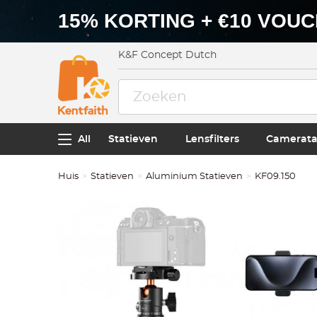
15% KORTING + €10 VOU
K&F Concept Dutch
All
Statieven
Lensfilters
Camerata
Huis
Statieven
Aluminium Statieven
KF09.150