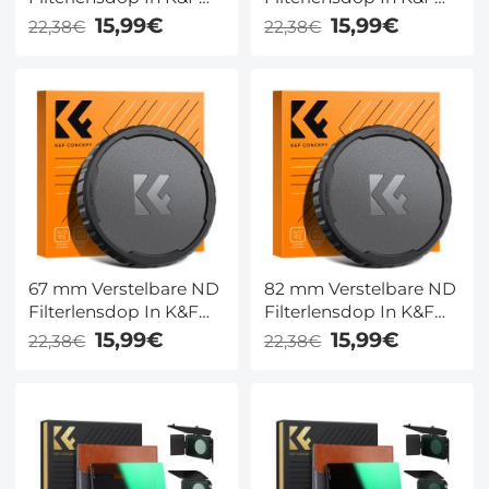
Concept Kleurendoos
Concept Kleurendoos
15,99€
15,99€
22,38€
22,38€
Voor Variabel Grijsfilter
Voor Variabel Grijsfilter
ND Filter
ND Filter
67 mm Verstelbare ND
82 mm Verstelbare ND
Filterlensdop In K&F
Filterlensdop In K&F
Concept Kleurendoos
Concept Kleurendoos
15,99€
15,99€
22,38€
22,38€
Voor Variabel Grijsfilter
Voor Variabel Grijsfilter
ND Filter
ND Filter