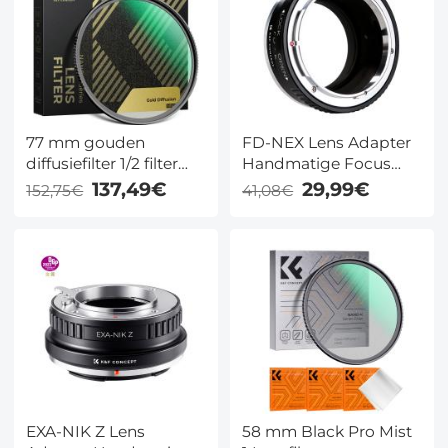
77 mm gouden
FD-NEX Lens Adapter
diffusiefilter 1/2 filter
Handmatige Focus
met zachte gloed en
Compatibele Canon
137,49€
29,99€
152,75€
41,08€
warme highlights,
FD Lenzen voor Sony E
vintage cinematische
Camera Lichaam
uitstraling,
cameralensfilter, Nano-
Xcel-serie
EXA-NIK Z Lens
58 mm Black Pro Mist