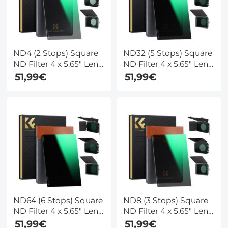
ND4 (2 Stops) Square
ND32 (5 Stops) Square
ND Filter 4 x 5.65" Lens
ND Filter 4 x 5.65" Lens
Filter Met Neutrale
Filter Met Neutrale
51,99€
51,99€
Dichtheid Compatibel
Dichtheid Compatibel
met Tilta Compatibel
met Tilta Compatibel
en SmallRig Matte Box
en SmallRig Matte Box
ND64 (6 Stops) Square
ND8 (3 Stops) Square
ND Filter 4 x 5.65" Lens
ND Filter 4 x 5.65" Lens
Filter Met Neutrale
Filter Met Neutrale
51,99€
51,99€