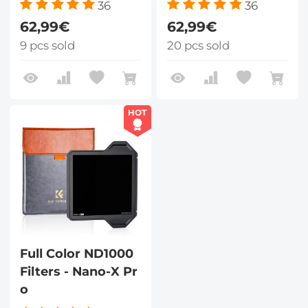
36
36
62,99€
62,99€
9 pcs sold
20 pcs sold
HOT
Full Color ND1000
Filters - Nano-X Pr
o