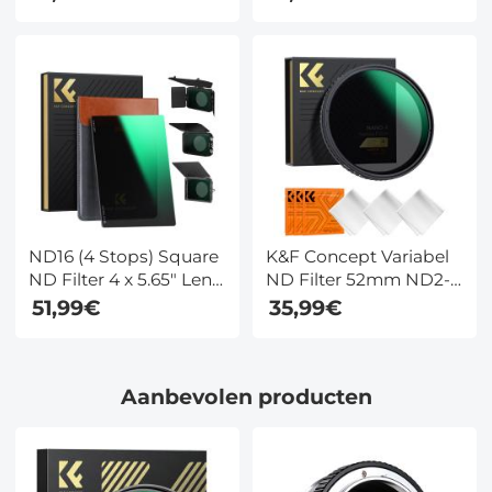
Dichtheid Compatibel
Dichtheid Compatibel
met Tilta Compatibel
met Tilta Compatibel
en SmallRig Matte Box
en SmallRig Matte Box
ND16 (4 Stops) Square
K&F Concept Variabel
ND Filter 4 x 5.65" Lens
ND Filter 52mm ND2-
Filter Met Neutrale
ND32 (1-5 Stops) –
51,99€
35,99€
Dichtheid Compatibel
Ultradun
met Tilta Compatibel
Weerbestendig – Nano
en SmallRig Matte Box
Xcel
Aanbevolen producten