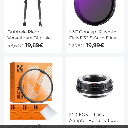
Dubbele Riem
K&F Concept Push-In
Verstelbare Digitale
Fit ND32 5-Stop Filter
Camera Dubbele
voor DJI Osmo Action
19,69€
19,99€
48,64€
22,79€
Schouder Quick
3/4/5 Pro, 28-Laags
Release Camerariem
Multi-Coated Optisch
Camcorderriemen
Glas
MD-EOS R Lens
Adapter Handmatige
67mm Centerfield
Focus Compatibele
48,99€