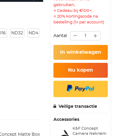
gebruiken;
⭐ Cadeau bij €100+;
⭐ 20% kortingscode na
bestelling (1x per account)
D16
ND32
ND4
Aantal
In winkelwagen
Nu kopen
Veilige transactie
Accessories
K&F Concept
Camera Nekriem
 Concept Matte Box