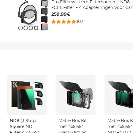
Pro Filtersysteem Filterhouder + ND8
+CPL Filter + 4 Adapterringen Voor Ca
259,99€
107
ND8 (3 Stops)
Matte Box Kit
Matte Box K
Square ND
met 4x5,65”
met 4x5,65"
Filter 4 x 5.65"
Black Mist 1/4
ND4+ND32