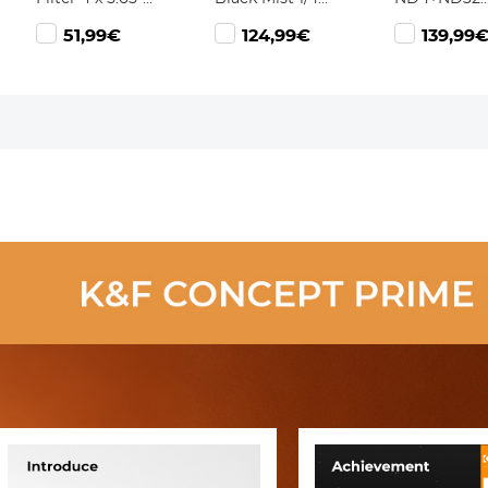
Lens Filter Met
Rechthoekig
Rechthoeki
51,99€
124,99€
139,99
Neutrale
Filter, Vierkant
Filter, Vierk
Dichtheid
Grijsfilter Nano
Grijs Filter
Compatibel
Xcel Serie voor
Xcel Serie v
met Tilta
DSLR en
DSLR en
Compatibel en
Spiegelloze
Spiegelloze
SmallRig Matte
Camera's,
Camera's,
Box
Compatibel
Compatibel
met
met
67mm/72mm/77mm/82mm/95m
67mm/72m
Objectieven
Lenzen