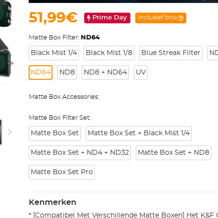
51,99€
Prime Day
inclusief btw
Matte Box Filter:
ND64
Black Mist 1/4
Black Mist 1/8
Blue Streak Filter
N
ND64
ND8
ND8 + ND64
UV
Matte Box Accessories:
Matte Box Filter Set:
Matte Box Set
Matte Box Set + Black Mist 1/4
Matte Box Set + ND4 + ND32
Matte Box Set + ND8
Matte Box Set Pro
Kenmerken
* [Compatibel Met Verschillende Matte Boxen] Het K&F