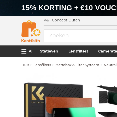
15% KORTING + €10 VOU
K&F Concept Dutch
All
Statieven
Lensfilters
Camerata
Huis
Lensfilters
Mattebox & Filter Systeem
Neutral 