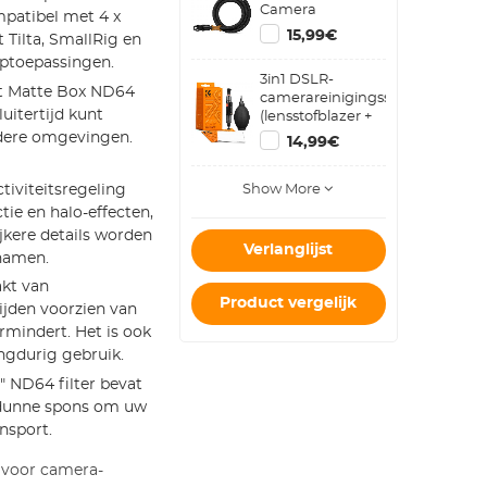
Camera
mpatibel met 4 x
Schouderriem
15,99€
 Tilta, SmallRig en
Geschikt voor
optoepassingen.
DSLR SLR
3in1 DSLR-
Camera's Riem
pt Matte Box ND64
camerareinigingsset
Urban Wander 05
luitertijd kunt
(lensstofblazer +
Zwart
reinigingspen +
ldere omgevingen.
14,99€
macrovezelreinigingsdoekje)
Show More
tiviteitsregeling
ie en halo-effecten,
jkere details worden
Verlanglijst
pnamen.
akt van
Product vergelijk
ijden voorzien van
rmindert. Het is ook
ngdurig gebruik.
" ND64 filter bevat
n dunne spons om uw
nsport.
 voor camera-