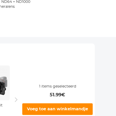
 + ND64 + ND1000
meralens
1
items geselecteerd
51.99
€
it
ND32 (5 Stops)
Square Blue
ND4 (
Voeg toe aan winkelmandje
Square ND
Streak Filter 4 x
Squa
Filter 4 x 5.65"
5.65'' Cinema
Filter