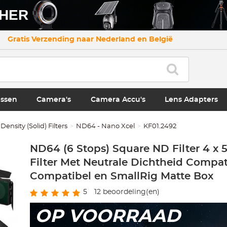
CHER
Gratis Verzending naar Nederland en België
ssen
Camera's
Camera Accu's
Lens Adapters
Density (Solid) Filters
ND64 - Nano Xcel
KF01.2492
ND64 (6 Stops) Square ND Filter 4 x 5
Filter Met Neutrale Dichtheid Compat
Compatibel en SmallRig Matte Box
5
12
beoordeling(en)
OP VOORRAAD