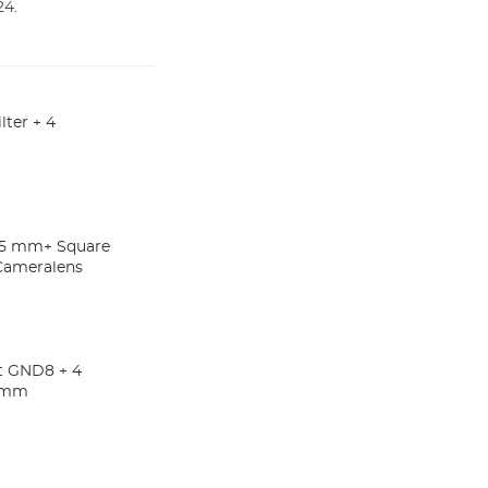
24.
lter + 4
 95 mm+ Square
 Cameralens
ft GND8 + 4
0 mm