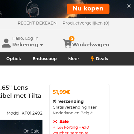
Nu kopen
RECENT BEKEKEN
Productvergelijken (0)
Hallo, Log in
0
Rekening
Winkelwagen
Optiek
Endoscoop
Meer
Deals
.65" Lens
51,99€
ibel met Tilta
Verzending
Gratis verzending naar
Nederland en België
Model:
KF01.2492
Sale
⭐ 15% korting + €10
On Sale
voucher, samen te