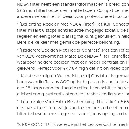
ND64 filter heeft een standaardformaat en is breed co
5.65 inch filterhouders en matte boxen. Compatibel met
andere merken, het is ideaal voor professionele biosco
* [Belichting Regelen Met ND64 Filter] Het K&F Conce
filter maakt 6 stops lichtreductie mogelijk, zodat u de s
regelen en een groter diafragma kunt gebruiken in he
Bereik elke keer met gemak de perfecte belichting.
* [Helderere Beelden Met Hoger Contrast] Met een reflec
van 0.2% voorkomt het Matte Box ND64 filter lensreflect
waardoor heldere beelden met een hoger contrast en ri
geleverd. Perfect voor 4K / 8K high definition video o
* [Krasbestendig en Waterafstotend] Ons filter is gema
hoogwaardig Japans AGC optisch glas en is aan beide z
een 28 laags nanocoating die reflectie en schittering ve
oliebestendig, waterafstotend en krasbestendig voor la
* [Leren Zakje Voor Extra Bescherming] Naast 1x 4 x 5.65
ons pakket een filterzakje van leer en bekleed met ee
filter te beschermen tegen schade tijdens opslag en tra
K&F CONCEPT is wereldwijd het bestverkochte merk