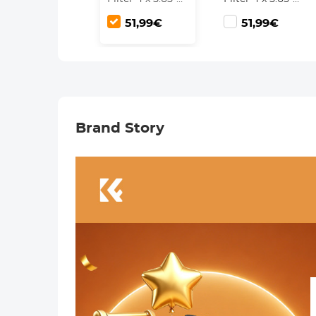
Lens Filter Met
Lens Filter Met
51,99€
51,99€
Neutrale
Neutrale
Dichtheid
Dichtheid
Compatibel
Compatibel
met Tilta
met Tilta
Compatibel en
Compatibel en
SmallRig Matte
SmallRig Matte
Box
Box
Brand Story