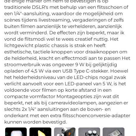
de enige manier om hem te bevestigen is op
traditionele DSLR's met behulp van een flitsschoen of
een 1/4"-aansluiting, waardoor de mogelijkheid om
scènes tijdens livestreaming, vergaderingen of zelfs
buiten filmen aanzienlijk te verhelderen, aanzienlijk
wordt verminderd. De effecten zijn beperkt, maar ik
vond de flitsmodi wel te wees creatief nuttig. Het
lichtgewicht plastic chassis is strak en heeft
esthetische, tactiele knoppen voor draaiknoppen om
de helderheid, kracht en effectmodi aan te passen Het
stroomverbruik was ongeveer 9 W bij gelijktijdig
opladen of 4,5 W via een USB Type C-stekker. Hoewel
het helderheidsniveau van de LED-chips nogal zwak
verlicht aanvoelt voor een LED-paneel van 5 W, is het
voldoende voor filmen op korte afstand in een
compacte vormfactor Montageopties zijn wat dit
beperkt, net als bij cameravideolampen, aangezien er
slechts 2x 1/4" aansluitingen aan de boven- en
onderkant met een extra flitsschoenconversie-adapter
kunnen worden bevestigd.