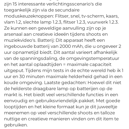
zijn 15 interessante verlichtingsscenario's die
toegankelijk zijn via de secundaire
moduskeuzeknoppen: Flitser, snel, tv-scherm, kaars,
vlam 1.2, slechte lamp 1.2.3, flitser 1.2.3, vuurwerk 1.2.3.
Ze kunnen een geweldige aanvulling zijn op je
arsenaal aan creatieve ideeën tijdens shoots en
muziekvideo's. Batterij: Dit apparaat heeft een
ingebouwde batterij van 2000 mAh, die u ongeveer 2
uur opnametijd biedt. Dit aantal varieert afhankelijk
van de spanningsdaling, de omgevingstemperatuur
en het aantal oplaadtijden = maximale capaciteit
uitgeput. Tijdens mijn tests in de echte wereld heb ik 1
uur en 30 minuten maximale helderheid gehad in een
koude omgeving. Laatste gedachten: Hoewel dit niet
de helderste draagbare lamp op batterijen op de
markt is. Het biedt veel verschillende functies in een
eenvoudig en gebruiksvriendelijk pakket. Met goede
looptijden en het kleine formaat kun je dit juweeltje
meenemen op veel verschillende shoots en talloze
nuttige en creatieve manieren vinden om dit item te
gebruiken.