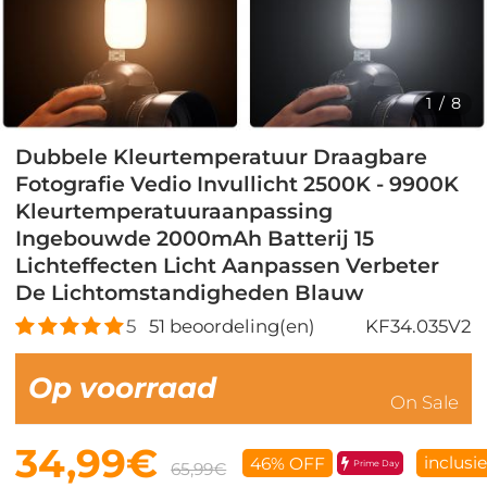
1
/
8
Dubbele Kleurtemperatuur Draagbare
Fotografie Vedio Invullicht 2500K - 9900K
Kleurtemperatuuraanpassing
Ingebouwde 2000mAh Batterij 15
Lichteffecten Licht Aanpassen Verbeter
De Lichtomstandigheden Blauw
5
51
beoordeling(en)
KF34.035V2
Op voorraad
On Sale
34,99€
inclusi
46% OFF
Prime Day
65,99€