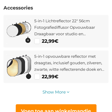
Accessories
5-in-1 Lichtreflector 22" 56cm
Fotografiediffusor Opvouwbaar
Draagbaar voor studio en
Buitenverlichting Goud Zilver Wit
22,99€
Zwart Doorschijnend
5-in-1 opvouwbare reflector met
draagtas, inclusief gouden, zilveren,
zwarte, witte reflecterende doek en
doorschijnende diffusordoek 24"x36"
22,99€
(60x90cm)
Show More
Voeg toe aan winkelmandje