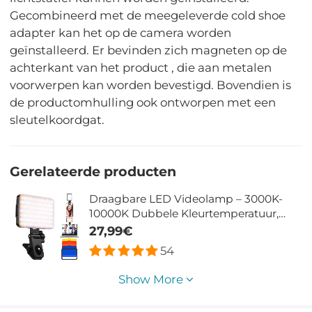
Gecombineerd met de meegeleverde cold shoe
adapter kan het op de camera worden
geïnstalleerd. Er bevinden zich magneten op de
achterkant van het product , die aan metalen
voorwerpen kan worden bevestigd. Bovendien is
de productomhulling ook ontworpen met een
sleutelkoordgat.
Gerelateerde producten
Draagbare LED Videolamp – 3000K-
10000K Dubbele Kleurtemperatuur,
Oplaadbaar, Clip-on voor Mobiele
27,99€
Telefoon, iPad, Laptop, Selfie, Vlog &
54
Videoconferentie
Show More