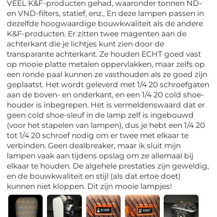
VEEL K&F-producten gehad, waaronder tonnen ND-
en VND-filters, statief, enz., En deze lampen passen in
dezelfde hoogwaardige bouwkwaliteit als de andere
K&F-producten. Er zitten twee magenten aan de
achterkant die je lichtjes kunt zien door de
transparante achterkant. Ze houden ECHT goed vast
op mooie platte metalen oppervlakken, maar zelfs op
een ronde paal kunnen ze vasthouden als ze goed zijn
geplaatst. Het wordt geleverd met 1/4 20 schroefgaten
aan de boven- en onderkant, en een 1/4 20 cold shoe-
houder is inbegrepen. Het is vermeldenswaard dat er
geen cold shoe-sleuf in de lamp zelf is ingebouwd
(voor het stapelen van lampen), dus je hebt een 1/4 20
tot 1/4 20 schroef nodig om er twee met elkaar te
verbinden. Geen dealbreaker, maar ik sluit mijn
lampen vaak aan tijdens opslag om ze allemaal bij
elkaar te houden. De algehele prestaties zijn geweldig,
en de bouwkwaliteit en stijl (als dat ertoe doet)
kunnen niet kloppen. Dit zijn mooie lampjes!