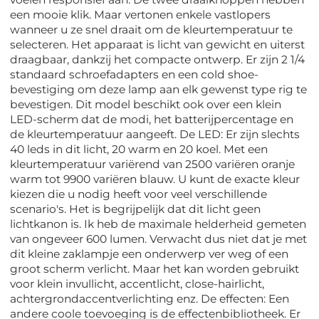
een mooie klik. Maar vertonen enkele vastlopers
wanneer u ze snel draait om de kleurtemperatuur te
selecteren. Het apparaat is licht van gewicht en uiterst
draagbaar, dankzij het compacte ontwerp. Er zijn 2 1/4
standaard schroefadapters en een cold shoe-
bevestiging om deze lamp aan elk gewenst type rig te
bevestigen. Dit model beschikt ook over een klein
LED-scherm dat de modi, het batterijpercentage en
de kleurtemperatuur aangeeft. De LED: Er zijn slechts
40 leds in dit licht, 20 warm en 20 koel. Met een
kleurtemperatuur variërend van 2500 variëren oranje
warm tot 9900 variëren blauw. U kunt de exacte kleur
kiezen die u nodig heeft voor veel verschillende
scenario's. Het is begrijpelijk dat dit licht geen
lichtkanon is. Ik heb de maximale helderheid gemeten
van ongeveer 600 lumen. Verwacht dus niet dat je met
dit kleine zaklampje een onderwerp ver weg of een
groot scherm verlicht. Maar het kan worden gebruikt
voor klein invullicht, accentlicht, close-hairlicht,
achtergrondaccentverlichting enz. De effecten: Een
andere coole toevoeging is de effectenbibliotheek. Er