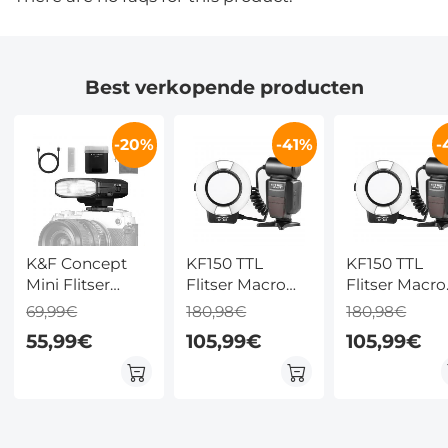
Best verkopende producten
-20%
-41%
-
K&F Concept
KF150 TTL
KF150 TTL
Mini Flitser
Flitser Macro
Flitser Macro
GN12 – 5600K
Ringflitser voor
Ringflitser vo
69,99€
180,98€
180,98€
Kleur, 2000mAh
Nikon DSLR
Canon EOS
55,99€
105,99€
105,99€
Batterij,
Rebel
Universeel
Compatibel Met
DSLR &
Spiegelloze