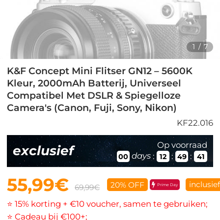
1
/
7
K&F Concept Mini Flitser GN12 – 5600K
Kleur, 2000mAh Batterij, Universeel
Compatibel Met DSLR & Spiegelloze
Camera's (Canon, Fuji, Sony, Nikon)
KF22.016
Op voorraad
exclusief
days
:
:
:
00
12
49
41
55,99€
inclusie
20% OFF
Prime Day
69,99€
⭐ 15% korting + €10 voucher, samen te gebruiken;
⭐ Cadeau bij €100+;