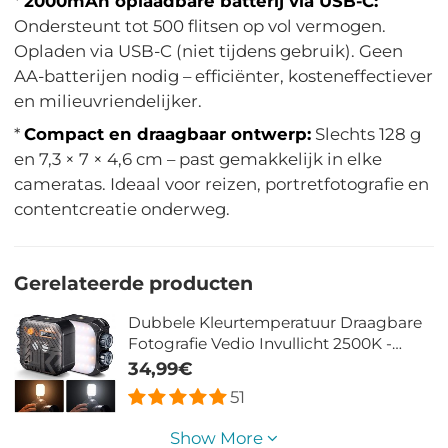
*
2000mAh oplaadbare batterij via USB-C:
Ondersteunt tot 500 flitsen op vol vermogen.
Opladen via USB-C (niet tijdens gebruik). Geen
AA-batterijen nodig – efficiënter, kosteneffectiever
en milieuvriendelijker.
*
Compact en draagbaar ontwerp:
Slechts 128 g
en 7,3 × 7 × 4,6 cm – past gemakkelijk in elke
cameratas. Ideaal voor reizen, portretfotografie en
contentcreatie onderweg.
Gerelateerde producten
Dubbele Kleurtemperatuur Draagbare
Fotografie Vedio Invullicht 2500K -
9900K Kleurtemperatuuraanpassing
34,99€
Ingebouwde 2000mAh Batterij 15
51
Lichteffecten Licht Aanpassen Verbeter
De Lichtomstandigheden Zwart
Show More