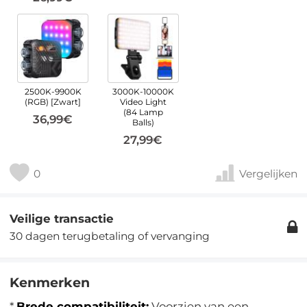
2500K-9900K
3000K-10000K
(RGB) [Zwart]
Video Light
(84 Lamp
36,99€
Balls)
27,99€
0
Vergelijken
Veilige transactie
30 dagen terugbetaling of vervanging
Kenmerken
*
Brede compatibiliteit:
Voorzien van een