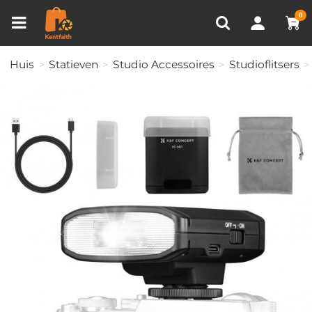
Productvergelijken (0)
RECENT BEKEKEN
0
Huis
Statieven
Studio Accessoires
Studioflitsers