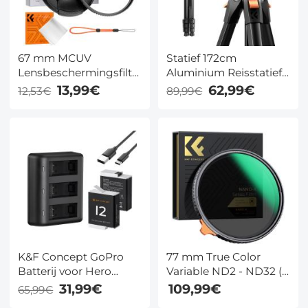
67 mm MCUV
Statief 172cm
Lensbeschermingsfilter
Aluminium Reisstatief
met Lensdop Optisch
met Arca-Swiss
13,99€
62,99€
12,53€
89,99€
Glas Ultraslank 18
Balhoofd -
Meerlaagse Coatings
Lichtgewicht en
UV Filter voor
Compact, 10kg
Cameralens Nano Klear
Draagvermogen voor
Serie
Camera en
Smartphone K&F
Concept
K&F Concept GoPro
77 mm True Color
Batterij voor Hero
Variable ND2 - ND32 (1
12/11/10/9 – 3-Kanaals
- 5 Stops) ND Lens
31,99€
109,99€
65,99€
LCD USB Snellader
Filter Instelbaar Filter