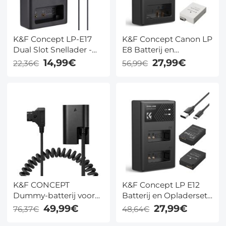
K&F Concept LP-E17
K&F Concept Canon LP
Dual Slot Snellader -
E8 Batterij en
USB-C/Micro-USB
Opladerset met Dual
14,99€
27,99€
22,36€
56,99€
Camera Batterij
Slot Oplader voor
Oplader voor Canon
Canon EOS 700D 650D
EOS RP, R10, M6 Mark
550D X7i X6i X5
II, Rebel T8i
K&F CONCEPT
K&F Concept LP E12
Dummy-batterij voor
Batterij en Opladerset
Canon LP-E6P, D-Tap
met Dubbele Oplader
49,99€
27,99€
76,37€
48,64€
camera-
voor Canon M2, M200,