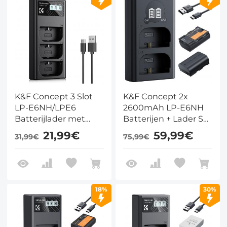
K&F Concept 3 Slot
K&F Concept 2x
LP-E6NH/LPE6
2600mAh LP-E6NH
Batterijlader met
Batterijen + Lader Set
LCD – Compatibel
– Compatibel met
21,99€
59,99€
31,99€
75,99€
met Canon
Canon EOS R7, R6,
EOS/R7/R6/R5/5D/6D/7D/Mark
R5, 5D II/III/IV, 6D/6D
II
II, 7D II, 90D, 80D, 70D
18%
30%