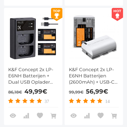
TOP
HOT
K&F Concept 2x LP-
K&F Concept 2x LP-
E6NH Batterijen +
E6NH Batterijen
Dual USB Oplader
(2600mAh) + USB-C
met LCD –
Snelladen – Volledig
49,99€
56,99€
86,18€
99,99€
Compatibel met
Gedecodeerd
Canon Digitale
Compatibel met
37
14
Camera's
Canon EOS R5, R6,
R7, 5D Mark IV, 6D
Mark II, 90D