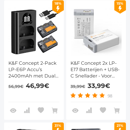
18%
15%
K&F Concept 2-Pack
K&F Concept 2x LP-
LP-E6P Accu’s
E17 Batterijen + USB-
2400mAh met Dual-
C Snellader - Voor
Slot USB Oplader,
Canon EOS
46,99€
33,99€
56,99€
39,99€
Compatibel met
R10/R8/R50, Rebel
Canon EOS R5 Mark
T7i/T8i, SL3, M6 Mark
98
II, R5, R6, R62, R7
II, 200D/800D
31%
21%