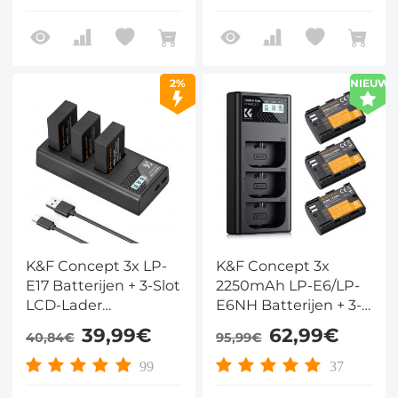
1100D, 1300D, 1500D,
Mark III, G5 X, G5X
1200D, X50
Mark II, G9 X, G9 X
Mark II, SX620 HS,
SX720 HS
2%
NIEUW
K&F Concept 3x LP-
K&F Concept 3x
E17 Batterijen + 3-Slot
2250mAh LP-E6/LP-
LCD-Lader
E6NH Batterijen + 3-
(Geüpgraded) –
Slots Oplader –
39,99€
62,99€
40,84€
95,99€
Compatibel met
Compatibel met
Canon EOS R50, RP,
Canon EOS R5, R6, R,
99
37
R10, R8, Rebel
5D, 6D, 7D