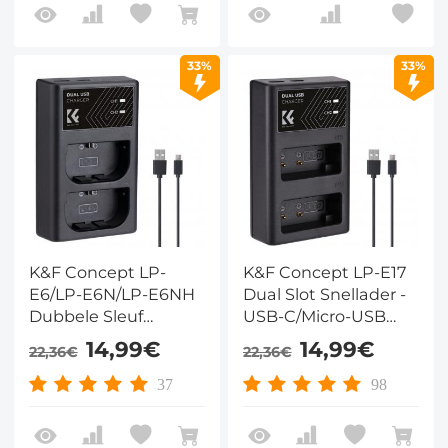
T8i/T7i/T6i, SL2/SL3,
M5/M6, 200D, 77D,
750D/760D,
33%
33%
800D/8000D
K&F Concept LP-
K&F Concept LP-E17
E6/LP-E6N/LP-E6NH
Dual Slot Snellader -
Dubbele Sleuf
USB-C/Micro-USB
Snellader met Micro-
Camera Batterij
14,99€
14,99€
22,36€
22,36€
USB & Type-C –
Oplader voor Canon
Compatibel met
EOS RP, R10, M6 Mark
37
98
Canon EOS R5, R6, R,
II, Rebel T8i
5D, 6D, 7D, 90D, 80D,
70D, 60D