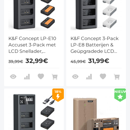
K&F Concept LP-E10
K&F Concept 3-Pack
Accuset 3-Pack met
LP-E8 Batterijen &
LCD Snellader,
Geüpgradede LCD
Compatibel met
Lader, Compatibel
32,99€
31,99€
39,99€
45,99€
Canon Rebel T7, T6,
met Canon EOS
T5, T100, Kiss
Rebel T2i/T3i/T4i/T5i,
X50/X70/X80/X90,
550D, 600D, 650D,
EOS
700D, Kiss X4/X5/X6
1100D/1200D/1300D/1500D/2000D
18%
NIEUW