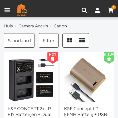
Productvergelijken (0)
RECENT BEKEKEN
0
Huis
Camera Accu's
Canon
Standaard
Filter
HOT
NIEUW
K&F CONCEPT 2x LP-
K&F Concept LP-
E17 Batterijen + Dual
E6NH Batterij + USB-