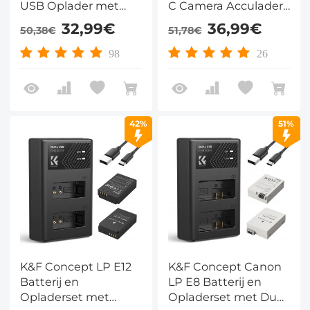
USB Oplader met
C Camera Acculader
LCD Display -
– Compatibel met
32,99€
36,99€
50,38€
51,78€
Compatibel met
Canon EOS 90D, 80D,
Canon EOS RP, Rebel
70D, 5D Mark II, III, IV,
98
26
T8i/T7i/T6i, SL2/SL3,
5DS, 5DS R, 6D, 6D
EOS M6 Mark II, 77D,
Mark II, R5, R6, R6 II,
200D, 750D/760D,
R7
800D/8000D
42%
51%
K&F Concept LP E12
K&F Concept Canon
Batterij en
LP E8 Batterij en
Opladerset met
Opladerset met Dual