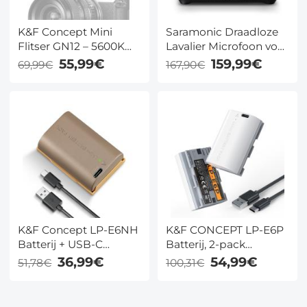
K&F Concept Mini
Saramonic Draadloze
Flitser GN12 – 5600K
Lavalier Microfoon voor
Kleur, 2000mAh
Smartphone Camera
55,99€
159,99€
69,99€
167,90€
Batterij, Universeel
492ft Bereik 20h
Compatibel Met DSLR
Batterij Leven
& Spiegelloze Camera's
(Canon, Fuji, Sony,
Nikon)
K&F Concept LP-E6NH
K&F CONCEPT LP-E6P
Batterij + USB-C
Batterij, 2-pack
Camera Acculader –
2520mAh USB-C R6
36,99€
54,99€
51,78€
100,31€
Compatibel met
Mark III Batterij
Canon EOS 90D, 80D,
Compatibel met
70D, 5D Mark II, III, IV,
Canon EOS R5 Mark II,