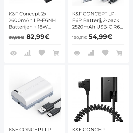
K&F Concept 2x
K&F CONCEPT LP-
2600mAh LP-E6NH
E6P Batterij, 2-pack
Batterijen + 18W
2520mAh USB-C R6
Lader – Compatibel
Mark III Batterij
82,99€
54,99€
99,99€
100,31€
met Canon EOS R7,
Compatibel met
R5, R6, 5D, 6D, 7D
Canon EOS R5 Mark
II, C50 R6V R6 R7 5D
5DS R 6D 7D 60D 70D
80D 90D camera's, 2,5
uur snel volledig
opladen, volledig
gedecodeerd
K&F CONCEPT LP-
K&F CONCEPT