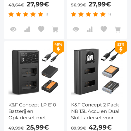
Dubbele Oplader
Slot Oplader voor
27,99€
27,99€
48,64€
56,99€
voor Canon M2,
Canon EOS 700D
M200, M50, M100,
650D 550D X7i X6i X5
3
9
M10, 100D
48%
52%
K&F Concept LP E10
K&F Concept 2 Pack
Batterij en
NB 13L Accu en Dual
Opladerset met
Slot Laderset voor
Dubbele Oplader
Canon EOS G7 X
25,99€
42,99€
49,99€
89,99€
voor Canon EOS
Mark II, G7 X, G1 X