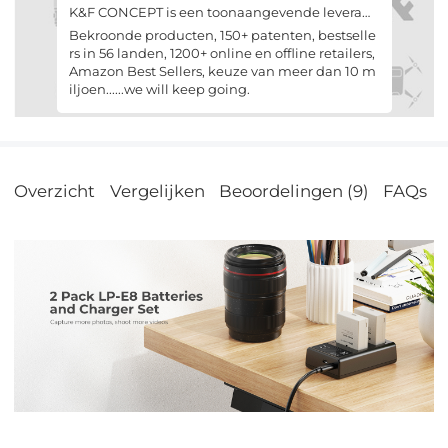
K&F CONCEPT is een toonaangevende leveran
cier van camera , foto en video oplossingen. We
Bekroonde producten, 150+ patenten, bestselle
bieden filters, batterij/laders, statieven, camera
rs in 56 landen, 1200+ online en offline retailers,
tas, lensadapter, allemaal gemaakt volgens ho
Amazon Best Sellers, keuze van meer dan 10 m
ge normen.
iljoen......we will keep going.
Overzicht
Vergelijken
Beoordelingen (9)
FAQs