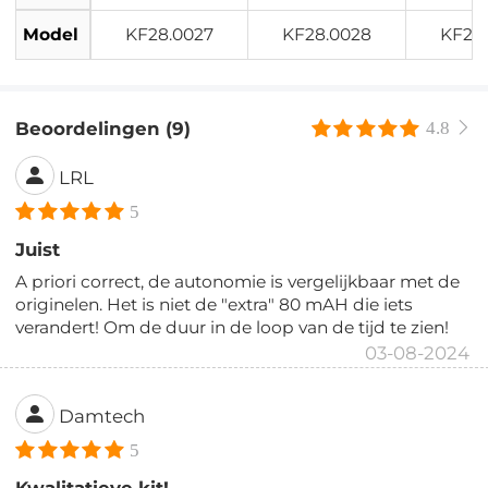
Model
KF28.0027
KF28.0028
KF28
Beoordelingen (9)
4.8
LRL
5
Juist
A priori correct, de autonomie is vergelijkbaar met de
originelen. Het is niet de "extra" 80 mAH die iets
verandert! Om de duur in de loop van de tijd te zien!
03-08-2024
Damtech
5
Kwalitatieve kit!