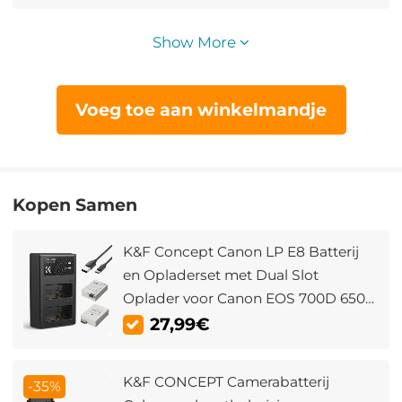
Show More
Voeg toe aan winkelmandje
Kopen Samen
K&F Concept Canon LP E8 Batterij
en Opladerset met Dual Slot
Oplader voor Canon EOS 700D 650D
550D X7i X6i X5
27,99€
K&F CONCEPT Camerabatterij
-35%