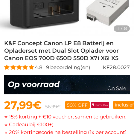
1
/
8
K&F Concept Canon LP E8 Batterij en
Opladerset met Dual Slot Oplader voor
Canon EOS 700D 650D 550D X7i X6i X5
4.8
9
beoordeling(en)
KF28.0027
Op voorraad
On Sale
27,99€
inclusie
50% OFF
Prime Day
56,99€
⭐ 15% korting + €10 voucher, samen te gebruiken;
⭐ Cadeau bij €100+;
⭐ 20% kortingscode na bestelling (1x per account)