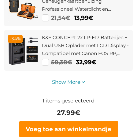
Geheugenkaartbehuizing
Professioneel Waterdicht en
Schokbestendig met Kaartsleuf voor
21,54€
13,99€
Zakopslag Biedt Plaats aan 2
Camerabatterijen of 8 Droge
K&F CONCEPT 2x LP-E17 Batterijen +
-34%
Batterijen, 2 CF Kaarten of 2 XQD, 4
Dual USB Oplader met LCD Display -
SD Kaarten en 6 TF Kaarten.
Compatibel met Canon EOS RP,
Rebel T8i/T7i/T6i, SL2/SL3, EOS M6
50,38€
32,99€
Mark II, 77D, 200D, 750D/760D,
800D/8000D
Show More
1
items geselecteerd
27.99
€
Voeg toe aan winkelmandje