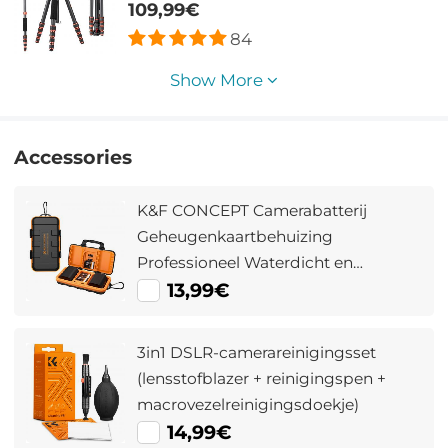
Draagbaar Camerastatief 17.6 lbs Load
109,99€
met 360° Ball Head en Afneembare
84
Monopod Carbon Statief C225C0+BH-
25 (BA225)
Show More
Accessories
K&F CONCEPT Camerabatterij
Geheugenkaartbehuizing
Professioneel Waterdicht en
Schokbestendig met Kaartsleuf voor
13,99€
Zakopslag Biedt Plaats aan 2
Camerabatterijen of 8 Droge
3in1 DSLR-camerareinigingsset
Batterijen, 2 CF Kaarten of 2 XQD, 4
(lensstofblazer + reinigingspen +
SD Kaarten en 6 TF Kaarten.
macrovezelreinigingsdoekje)
14,99€