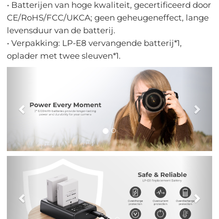
• Batterijen van hoge kwaliteit, gecertificeerd door
CE/RoHS/FCC/UKCA; geen geheugeneffect, lange
levensduur van de batterij.
• Verpakking: LP-E8 vervangende batterij*1,
oplader met twee sleuven*1.
Vorig
Vol
Vorig
Vol