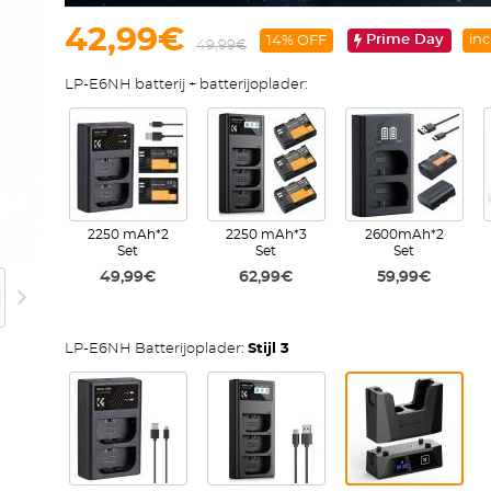
42,99€
Prime Day
inc
14% OFF
49,99€
LP-E6NH batterij + batterijoplader:
2250 mAh*2
2250 mAh*3
2600mAh*2
Set
Set
Set
49,99€
62,99€
59,99€
LP-E6NH Batterijoplader:
Stijl 3