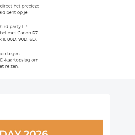
direct het precieze
eid bent op je
hird-party LP-
ibel met Canon R7,
k II, 80D, 90D, 6D,
gen tegen
f SD-kaartopslag om
t reizen.