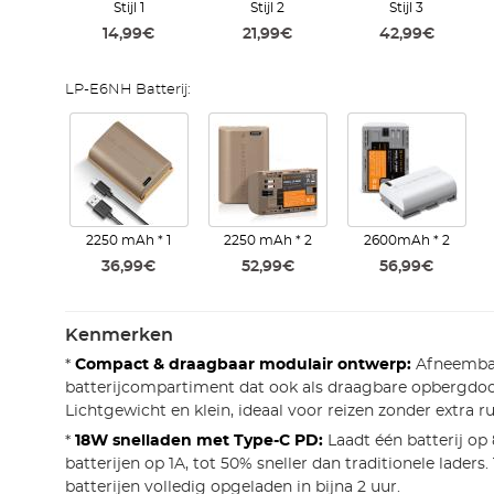
Stijl 1
Stijl 2
Stijl 3
14,99€
21,99€
42,99€
LP-E6NH Batterij:
2250 mAh * 1
2250 mAh * 2
2600mAh * 2
36,99€
52,99€
56,99€
Kenmerken
*
Compact & draagbaar modulair ontwerp:
Afneemba
batterijcompartiment dat ook als draagbare opbergdoo
Lichtgewicht en klein, ideaal voor reizen zonder extra r
*
18W snelladen met Type-C PD:
Laadt één batterij op 
batterijen op 1A, tot 50% sneller dan traditionele lader
batterijen volledig opgeladen in bijna 2 uur.