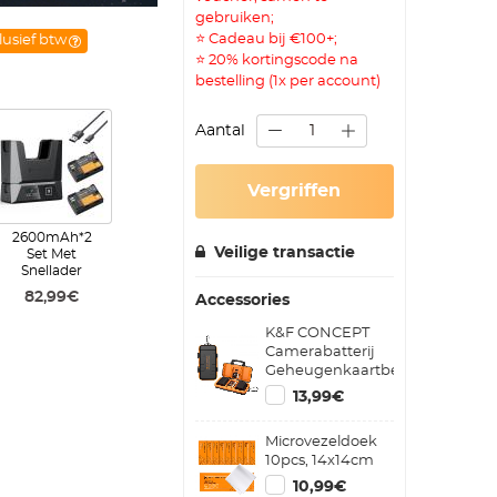
gebruiken;
⭐ Cadeau bij €100+;
lusief btw
⭐ 20% kortingscode na
bestelling (1x per account)
Aantal
Vergriffen
2600mAh*2
Veilige transactie
Set Met
Snellader
82,99€
Accessories
K&F CONCEPT
Camerabatterij
Geheugenkaartbehuizing
Professioneel
13,99€
Waterdicht en
Schokbestendig
Microvezeldoek
met Kaartsleuf
10pcs, 14x14cm
voor Zakopslag
Biedt Plaats aan 2
10,99€