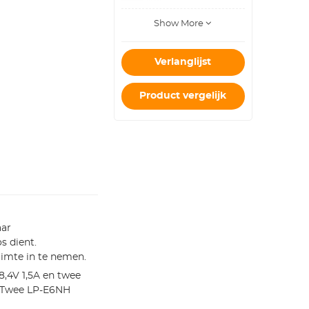
Camerabatterijen
of 8 Droge
Show More
Batterijen, 2 CF
Kaarten of 2 XQD,
4 SD Kaarten en
6 TF Kaarten.
Verlanglijst
Product vergelijk
ar
s dient.
uimte in te nemen.
8,4V 1,5A en twee
s. Twee LP-E6NH