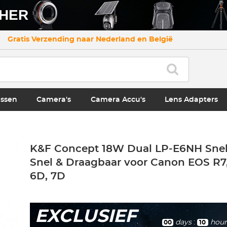
CHER
Gratis Verzending naar Nederland en België
ssen
Camera's
Camera Accu's
Lens Adapters
K&F Concept 18W Dual LP-E6NH Snell
Snel & Draagbaar voor Canon EOS R7,
6D, 7D
EXCLUSIEF
days
:
hour
00
10