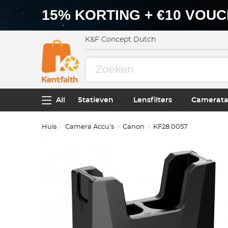
15% KORTING + €10 VOU
K&F Concept Dutch
All
Statieven
Lensfilters
Camerata
Huis
Camera Accu's
Canon
KF28.0057