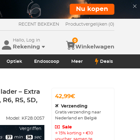
Nu kopen
RECENT BEKEKEN
Productvergelijken (0)
Hallo, Log in
0
Rekening
Winkelwagen
Optiek
Endoscoop
Meer
Deals
ader – Extra
42,99€
 R6, R5, 5D,
Verzending
Gratis verzending naar
Nederland en België
Model:
KF28.0057
Sale
Vergriffen
⭐ 15% korting + €10
s
:
min
:
sec
37
36
voucher, samen te