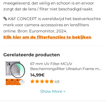
meegeleverd, dat veilig en schoon is en ervoor
zorgt dat de lens / filter niet beschadigd raakt.
K&F CONCEPT is wereldwijd het bestverkochte
merk voor camera-accessoires en lensfilters
online. Bron: Euromonitor, 2024.
Klik hier om de filterfuncties te bekijken
Gerelateerde producten
67 mm UV Filter MCUV
Beschermingsfilter Ultradun Frame met
Trapeziumvormig Patroon
14,99€
Stofzuigdoekcoating Nano Klear Serie
49
Show More