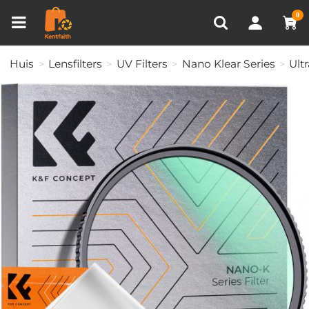
Productvergelijken (0)
RECENT BEKEKEN
0
Huis
Lensfilters
UV Filters
Nano Klear Series
Ult