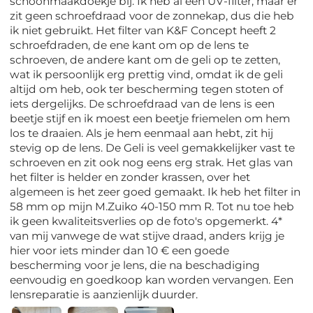
schoonmaakdoekje bij. Ik heb al een UV-filter, maar er
zit geen schroefdraad voor de zonnekap, dus die heb
ik niet gebruikt. Het filter van K&F Concept heeft 2
schroefdraden, de ene kant om op de lens te
schroeven, de andere kant om de geli op te zetten,
wat ik persoonlijk erg prettig vind, omdat ik de geli
altijd om heb, ook ter bescherming tegen stoten of
iets dergelijks. De schroefdraad van de lens is een
beetje stijf en ik moest een beetje friemelen om hem
los te draaien. Als je hem eenmaal aan hebt, zit hij
stevig op de lens. De Geli is veel gemakkelijker vast te
schroeven en zit ook nog eens erg strak. Het glas van
het filter is helder en zonder krassen, over het
algemeen is het zeer goed gemaakt. Ik heb het filter in
58 mm op mijn M.Zuiko 40-150 mm R. Tot nu toe heb
ik geen kwaliteitsverlies op de foto's opgemerkt. 4*
van mij vanwege de wat stijve draad, anders krijg je
hier voor iets minder dan 10 € een goede
bescherming voor je lens, die na beschadiging
eenvoudig en goedkoop kan worden vervangen. Een
lensreparatie is aanzienlijk duurder.