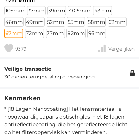
Maat:
67mm
105mm
37mm
39mm
40.5mm
43mm
46mm
49mm
52mm
55mm
58mm
62mm
67mm
72mm
77mm
82mm
95mm
9379
Vergelijken
Veilige transactie
30 dagen terugbetaling of vervanging
Kenmerken
* [18 Lagen Nanocoating] Het lensmateriaal is
hoogwaardig Japans optisch glas met 18 lagen
antireflectiecoating, die het gereflecteerde licht
op het filteroppervlak kan verminderen.