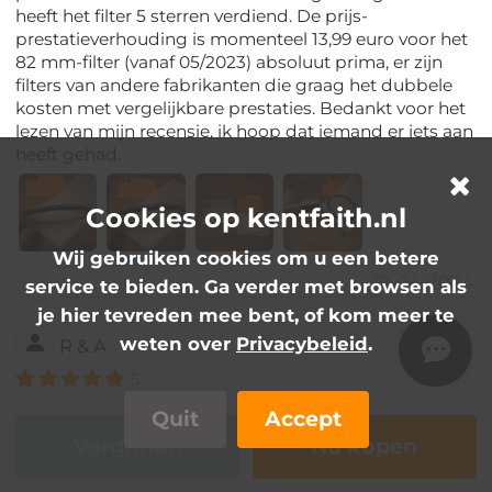
heeft het filter 5 sterren verdiend. De prijs-
prestatieverhouding is momenteel 13,99 euro voor het
82 mm-filter (vanaf 05/2023) absoluut prima, er zijn
filters van andere fabrikanten die graag het dubbele
kosten met vergelijkbare prestaties. Bedankt voor het
lezen van mijn recensie, ik hoop dat iemand er iets aan
heeft gehad.
Cookies op kentfaith.nl
Wij gebruiken cookies om u een betere
19-04-2024
service te bieden. Ga verder met browsen als
je hier tevreden mee bent, of kom meer te
weten over
Privacybeleid
.
R & A
5
Quit
Accept
Prijs & prestatie TOP
Vergriffen
Nu kopen
Het UV-filter is een goede oplossing om meer kleur en
meer details uit normale foto's te halen waar de zon al