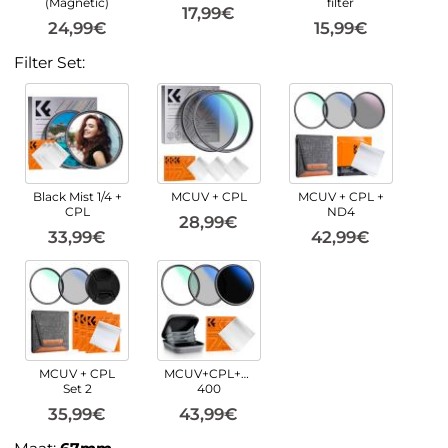
(Magnetic)
filter
17,99€
24,99€
15,99€
Filter Set:
Black Mist 1/4 +
MCUV + CPL
MCUV + CPL +
CPL
ND4
28,99€
33,99€
42,99€
MCUV + CPL
MCUV+CPL+ND2-
Set 2
400
35,99€
43,99€