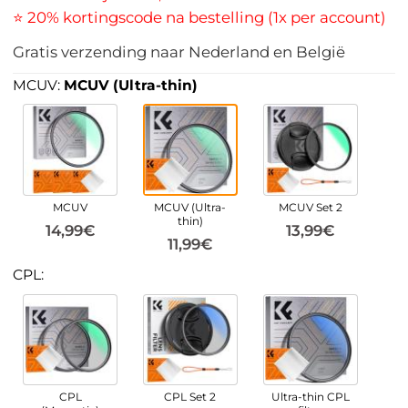
⭐ 20% kortingscode na bestelling (1x per account)
Gratis verzending naar Nederland en België
MCUV:
MCUV (Ultra-thin)
MCUV
MCUV (Ultra-
MCUV Set 2
thin)
14,99€
13,99€
11,99€
CPL:
CPL
CPL Set 2
Ultra-thin CPL