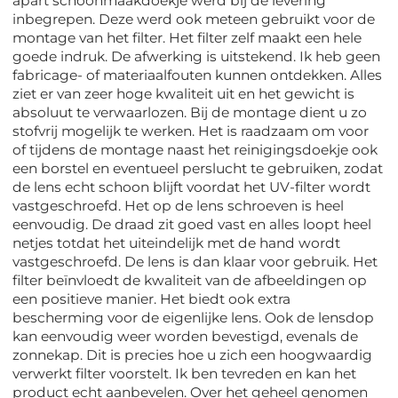
apart schoonmaakdoekje werd bij de levering
inbegrepen. Deze werd ook meteen gebruikt voor de
montage van het filter. Het filter zelf maakt een hele
goede indruk. De afwerking is uitstekend. Ik heb geen
fabricage- of materiaalfouten kunnen ontdekken. Alles
ziet er van zeer hoge kwaliteit uit en het gewicht is
absoluut te verwaarlozen. Bij de montage dient u zo
stofvrij mogelijk te werken. Het is raadzaam om voor
of tijdens de montage naast het reinigingsdoekje ook
een borstel en eventueel perslucht te gebruiken, zodat
de lens echt schoon blijft voordat het UV-filter wordt
vastgeschroefd. Het op de lens schroeven is heel
eenvoudig. De draad zit goed vast en alles loopt heel
netjes totdat het uiteindelijk met de hand wordt
vastgeschroefd. De lens is dan klaar voor gebruik. Het
filter beïnvloedt de kwaliteit van de afbeeldingen op
een positieve manier. Het biedt ook extra
bescherming voor de eigenlijke lens. Ook de lensdop
kan eenvoudig weer worden bevestigd, evenals de
zonnekap. Dit is precies hoe u zich een hoogwaardig
verwerkt filter voorstelt. Ik ben tevreden en kan het
product echt aanbevelen. Over het geheel genomen