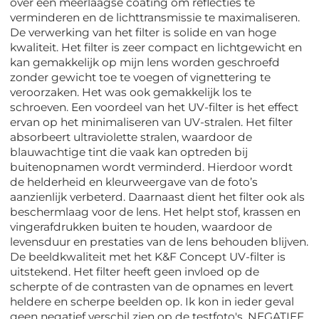
over een meerlaagse coating om reflecties te
verminderen en de lichttransmissie te maximaliseren.
De verwerking van het filter is solide en van hoge
kwaliteit. Het filter is zeer compact en lichtgewicht en
kan gemakkelijk op mijn lens worden geschroefd
zonder gewicht toe te voegen of vignettering te
veroorzaken. Het was ook gemakkelijk los te
schroeven. Een voordeel van het UV-filter is het effect
ervan op het minimaliseren van UV-stralen. Het filter
absorbeert ultraviolette stralen, waardoor de
blauwachtige tint die vaak kan optreden bij
buitenopnamen wordt verminderd. Hierdoor wordt
de helderheid en kleurweergave van de foto’s
aanzienlijk verbeterd. Daarnaast dient het filter ook als
beschermlaag voor de lens. Het helpt stof, krassen en
vingerafdrukken buiten te houden, waardoor de
levensduur en prestaties van de lens behouden blijven.
De beeldkwaliteit met het K&F Concept UV-filter is
uitstekend. Het filter heeft geen invloed op de
scherpte of de contrasten van de opnames en levert
heldere en scherpe beelden op. Ik kon in ieder geval
geen negatief verschil zien op de testfoto's. NEGATIEF