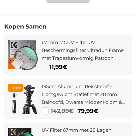
Kopen Samen
67 mm MCUV Filter UV
Beschermingsfilter Ultradun Frame
met Trapeziumvormig Patroon
Stofzuigdoekcoating Nano Klear
11,99€
Serie
195cm Aluminium Reisstatief –
-44%
Lichtgewicht Statief met 28 mm
Balhoofd, Dwarse Middenkolom &
Mobiele Telefoonclip,
142,99€
79,99€
Draagvermogen 8 kg (K234A0+BH-
28L)
UV Filter 67mm met 28 Lagen