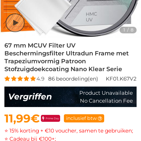
1
/
8
67 mm MCUV Filter UV
Beschermingsfilter Ultradun Frame met
Trapeziumvormig Patroon
Stofzuigdoekcoating Nano Klear Serie
4.9
86
beoordeling(en)
KF01.K67V2
Product Unavailable
Vergriffen
No Cancellation Fee
11,99€
inclusief btw
Prime Day
⭐ 15% korting + €10 voucher, samen te gebruiken;
⭐ Cadeau bij €100+;