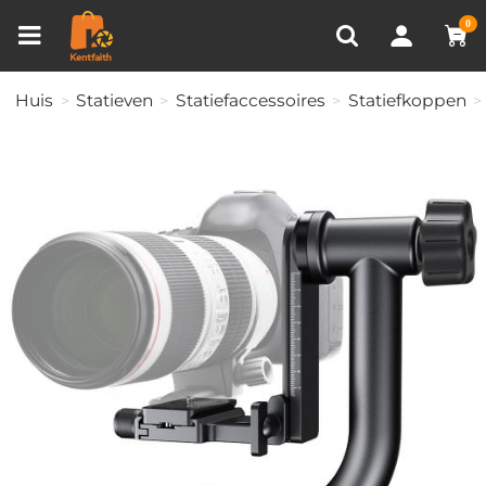
Productvergelijken (0)
RECENT BEKEKEN
0
Huis
Statieven
Statiefaccessoires
Statiefkoppen