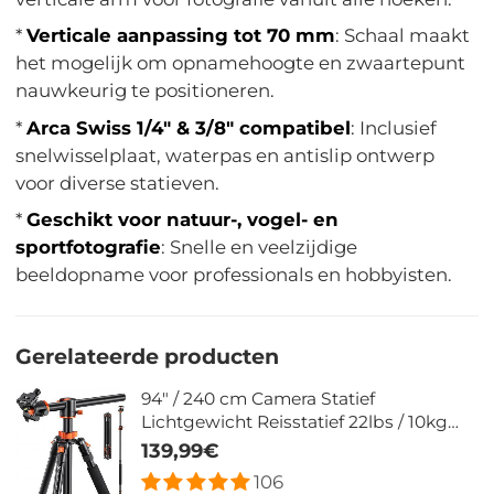
*
Verticale aanpassing tot 70 mm
: Schaal maakt
het mogelijk om opnamehoogte en zwaartepunt
nauwkeurig te positioneren.
*
Arca Swiss 1/4" & 3/8" compatibel
: Inclusief
snelwisselplaat, waterpas en antislip ontwerp
voor diverse statieven.
*
Geschikt voor natuur-, vogel- en
sportfotografie
: Snelle en veelzijdige
beeldopname voor professionals en hobbyisten.
Gerelateerde producten
94" / 240 cm Camera Statief
Lichtgewicht Reisstatief 22lbs / 10kg
Belasting met Afneembare Monopod
139,99€
voor DSLR SLR T254A8+BH-28L
106
(SA254T1)