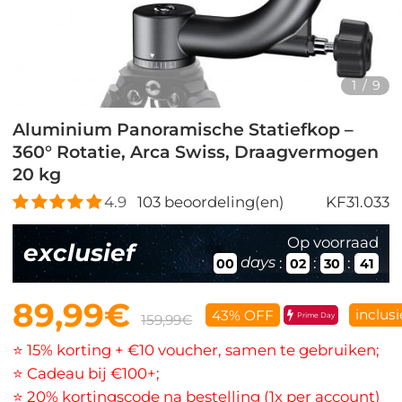
1
/
9
Aluminium Panoramische Statiefkop –
360° Rotatie, Arca Swiss, Draagvermogen
20 kg
4.9
103
beoordeling(en)
KF31.033
Op voorraad
exclusief
days
:
:
:
00
02
30
39
89,99€
inclus
43% OFF
Prime Day
159,99€
⭐ 15% korting + €10 voucher, samen te gebruiken;
⭐ Cadeau bij €100+;
⭐ 20% kortingscode na bestelling (1x per account)