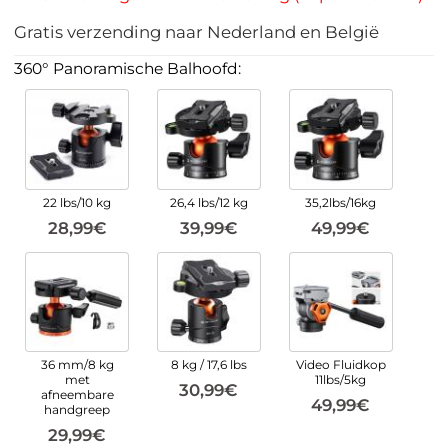
Gratis verzending naar Nederland en België
360° Panoramische Balhoofd:
22 lbs/10 kg
26,4 lbs/12 kg
35,2lbs/16kg
28,99€
39,99€
49,99€
36 mm/8 kg
8 kg / 17,6 lbs
Video Fluidkop
met
11lbs/5kg
30,99€
afneembare
49,99€
handgreep
29,99€