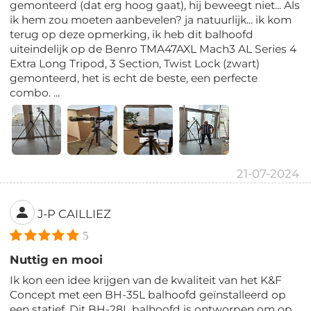
gemonteerd (dat erg hoog gaat), hij beweegt niet... Als
ik hem zou moeten aanbevelen? ja natuurlijk... ik kom
terug op deze opmerking, ik heb dit balhoofd
uiteindelijk op de Benro TMA47AXL Mach3 AL Series 4
Extra Long Tripod, 3 Section, Twist Lock (zwart)
gemonteerd, het is echt de beste, een perfecte
combo. ...
21-07-2024
J-P CAILLIEZ
5
Nuttig en mooi
Ik kon een idee krijgen van de kwaliteit van het K&F
Concept met een BH-35L balhoofd geïnstalleerd op
een statief. Dit BH-28L balhoofd is ontworpen om op