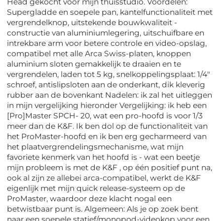
Head gekocht voor mijn thuisstudio. Voordelen:
Supergladde en soepele pan, kantelfunctionaliteit met
vergrendelknop, uitstekende bouwkwaliteit -
constructie van aluminiumlegering, uitschuifbare en
intrekbare arm voor betere controle en video-opslag,
compatibel met alle Arca Swiss-platen, knoppen
aluminium sloten gemakkelijk te draaien en te
vergrendelen, laden tot 5 kg, snelkoppelingsplaat: 1/4"
schroef, antislipsloten aan de onderkant, dik kleverig
rubber aan de bovenkant Nadelen: ik zal het uitleggen
in mijn vergelijking hieronder Vergelijking: ik heb een
[Pro]Master SPCH- 20, wat een pro-hoofd is voor 1/3
meer dan de K&F. Ik ben dol op de functionaliteit van
het ProMaster-hoofd en ik ben erg gecharmeerd van
het plaatvergrendelingsmechanisme, wat mijn
favoriete kenmerk van het hoofd is - wat een beetje
mijn probleem is met de K&F , op één positief punt na,
ook al zijn ze allebei arca-compatibel, werkt de K&F
eigenlijk met mijn quick release-systeem op de
ProMaster, waardoor deze klacht nogal een
betwistbaar punt is. Algemeen: Als je op zoek bent
naar een soepele statief/monopod-videokop voor een