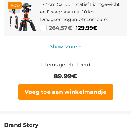
172 cm Carbon Statief Lichtgewicht
-50%
en Draagbaar met 10 kg
Draagvermogen, Afneembare
Monopod – D255C4+BH-28L
264,57€
129,99€
(SA255C1)
Show More
1
items geselecteerd
89.99
€
Voeg toe aan winkelmandje
Brand Story