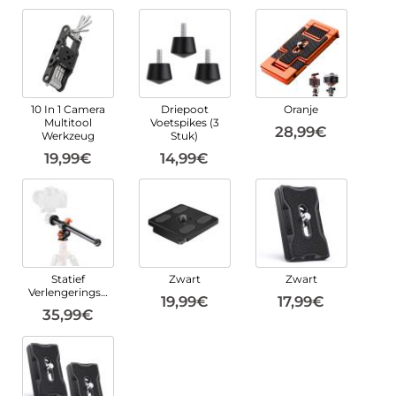
10 In 1 Camera
Driepoot
Oranje
Multitool
Voetspikes (3
28,99€
Werkzeug
Stuk)
19,99€
14,99€
Statief
Zwart
Zwart
Verlengeringsarm
19,99€
17,99€
35,99€