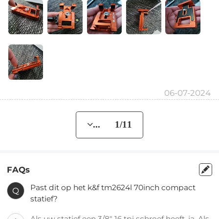
06-07-2024
... 1/11
FAQs
Past dit op het k&f tm2624l 70inch compact
Q
statief?
Als uw statief een 3/8" 16 tpi schroef heeft, ja. Als