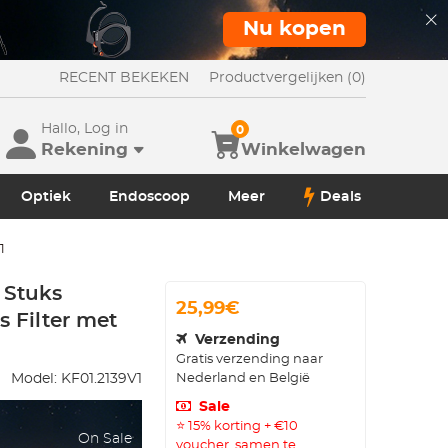
Nu kopen
RECENT BEKEKEN
Productvergelijken (0)
Hallo, Log in
0
Rekening
Winkelwagen
Optiek
Endoscoop
Meer
Deals
1
 Stuks
25,99€
s Filter met
Verzending
Gratis verzending naar
Nederland en België
Model:
KF01.2139V1
Sale
⭐ 15% korting + €10
On Sale
voucher, samen te