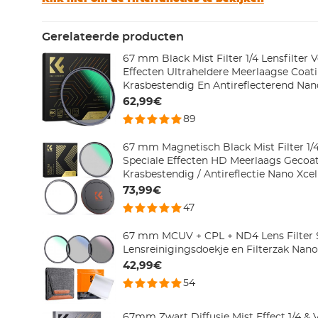
Gerelateerde producten
67 mm Black Mist Filter 1/4 Lensfilter 
Effecten Ultraheldere Meerlaagse Coat
Krasbestendig En Antireflecterend Nano
62,99€
89
67 mm Magnetisch Black Mist Filter 1/4
Speciale Effecten HD Meerlaags Gecoat
Krasbestendig / Antireflectie Nano Xcel
73,99€
47
67 mm MCUV + CPL + ND4 Lens Filter 
Lensreinigingsdoekje en Filterzak Nano
42,99€
54
67mm Zwart Diffusie Mist Effect 1/4 & V