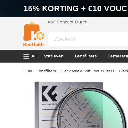
15% KORTING + €10 VOU
K&F Concept Dutch
All
Statieven
Lensfilters
Camerata
Huis
Lensfilters
Black Mist & Soft Focus Filters
Black