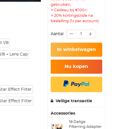
gebruiken;
⭐ Cadeau bij €100+;
⭐ 20% kortingscode na
bestelling (1x per account)
Aantal
t 1/8
In winkelwagen
1/8 + Lens Cap
Nu kopen
tar Effect Filter
tar Effect Filter
Veilige transactie
Accessories
18 Delige
Filterring Adapter