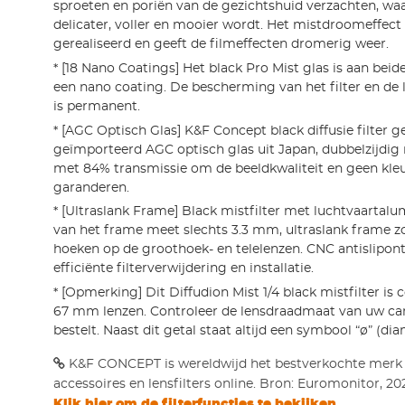
sproeten en poriën van de gezichtshuid verzachten, wa
delicater, voller en mooier wordt. Het mistdroomeffec
gerealiseerd en geeft de filmeffecten dromerig weer.
* [18 Nano Coatings] Het black Pro Mist glas is aan beid
een nano coating. De bescherming van het filter en de l
is permanent.
* [AGC Optisch Glas] K&F Concept black diffusie filter 
geïmporteerd AGC optisch glas uit Japan, dubbelzijdi
met 84% transmissie om de beeldkwaliteit en geen kl
garanderen.
* [Ultraslank Frame] Black mistfilter met luchtvaartal
van het frame meet slechts 3.3 mm, ultraslank frame 
hoeken op de groothoek- en telelenzen. CNC antislipon
efficiënte filterverwijdering en installatie.
* [Opmerking] Dit Diffudion Mist 1/4 black mistfilter is
67 mm lenzen. Controleer de lensdraadmaat van uw ca
bestelt. Naast dit getal staat altijd een symbool “ø” (dia
K&F CONCEPT is wereldwijd het bestverkochte merk
accessoires en lensfilters online. Bron: Euromonitor, 20
Klik hier om de filterfuncties te bekijken