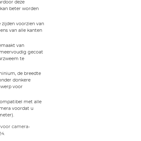
ardoor deze
t kan beter worden
e zijden voorzien van
ens van alle kanten
gemaakt van
g meervoudig gecoat
eurzweem te
uminium, de breedte
zonder donkere
twerp voor
 compatibel met alle
mera voordat u
meter).
 voor camera-
24.