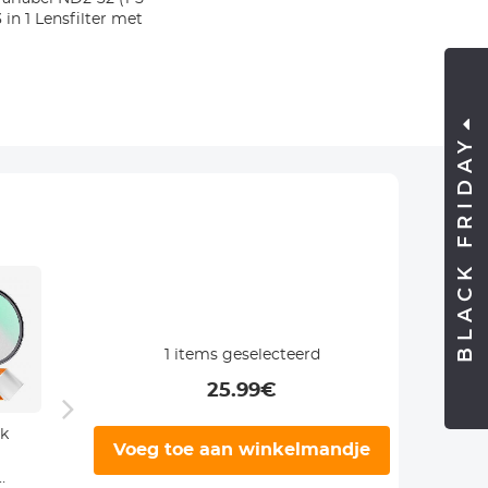
3 in 1 Lensfilter met
BLACK FRIDAY
1
items geselecteerd
25.99
€
k
67mm Variable
49 mm Black
18 De
Voeg toe aan winkelmandje
ND Filter ND2 -
Pro Mist 1/4
Filter
ND400 (1 - 9
Filter met 3
Adapt