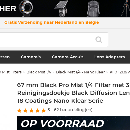
CHER
Gratis Verzending naar Nederland en België
ssen
Camera's
Camera Accu's
Lens Adapters
 Mist Filters
Black Mist 1/4
Black Mist 1/4 - Nano Klear
KF01.2139V
67 mm Black Pro Mist 1/4 Filter met 3
Reinigingsdoekje Black Diffusion Len
18 Coatings Nano Klear Serie
5
62
beoordeling(en)
OP VOORRAAD