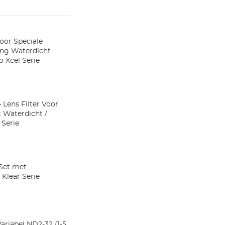
Voor Speciale
ing Waterdicht
 Xcel Serie
 Lens Filter Voor
 Waterdicht /
 Serie
Set met
 Klear Serie
ariabel ND2-32 (1-5