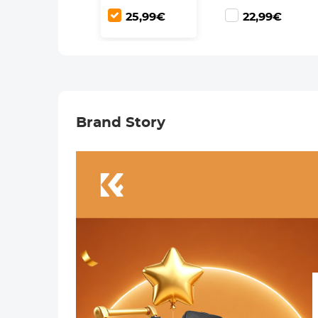
Stuks
Stuks
25,99€
22,99€
Reinigingsdoekje
Reinigingsdoekje
Black Diffusion
Black Diffusion
Lens Filter met
Lens Filter met
18 Coatings
18 Coatings
Nano Klear
Nano Klear
Serie
Serie
Brand Story