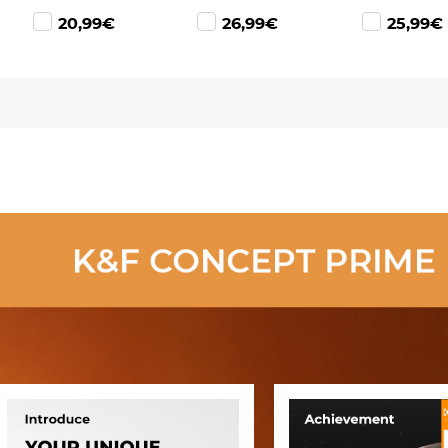
Stuks
Stuks
Stuks
20,99€
26,99€
25,99€
Reinigingsdoekje
Reinigingsdoekje
Reinigingsd
Black Diffusion
Black Diffusion
Black Diffus
Lens Filter met
Lens Filter met
Lens Filter 
18 Coatings
18 Coatings
18 Coatings
Nano Klear
Nano Klear
Nano Klear
Serie
Serie
Serie