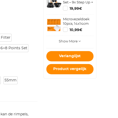
Set – 9x Step Up +
9x Step Down
19,99€
Metalen
Cameralens
Microvezeldoek
Ringen
10pcs, 14x14cm
10,99€
Filter
Show More
4+6+8 Points Set
Verlanglijst
Product vergelijk
55mm
 kan de rimpels,