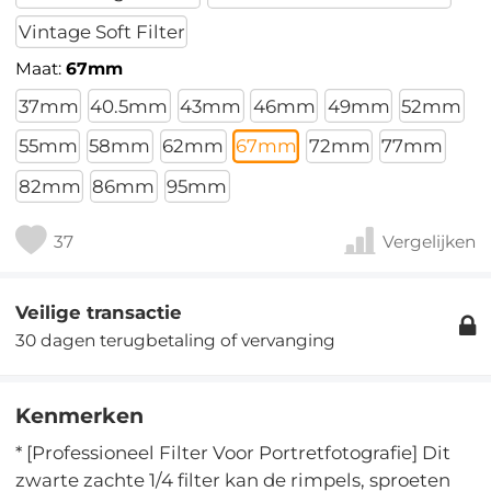
Vintage Soft Filter
Maat:
67mm
37mm
40.5mm
43mm
46mm
49mm
52mm
55mm
58mm
62mm
67mm
72mm
77mm
82mm
86mm
95mm
37
Vergelijken
Veilige transactie
30 dagen terugbetaling of vervanging
Kenmerken
* [Professioneel Filter Voor Portretfotografie] Dit
zwarte zachte 1/4 filter kan de rimpels, sproeten