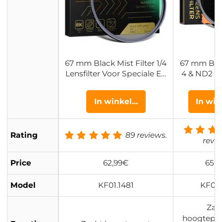
67 mm Black Mist Filter 1/4
67 mm Blac
Lensfilter Voor Speciale Eff
4 & ND2 - 
ecten Ultraheldere Meerlaa
5 Stops) 2-
gse Coating Waterdicht Kr
bel ND Len
In winkelwagen
In wi
asbestendig En Antireflect
Met 28 Me
erend Nano Xcel Serie
Coatings N
Ser
Rating
89 reviews.
revie
Price
62,99€
65,9
Model
KF01.1481
KF01.
Zac
hoogtepu