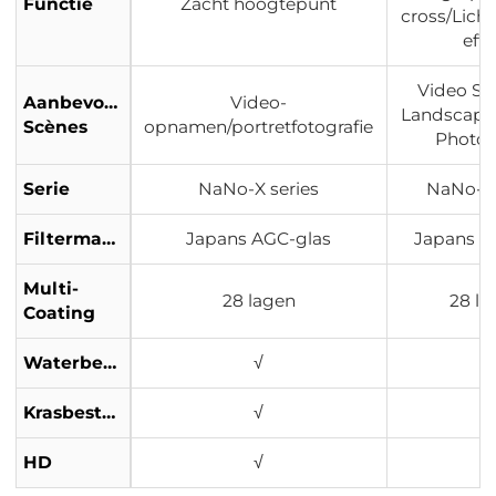
Functie
Zacht hoogtepunt
cross/Licht
effe
Video Sh
Aanbevolen
Video-
Landscape 
Scènes
opnamen/portretfotografie
Photo
Serie
NaNo-X series
NaNo-X 
Filtermateriaal
Japans AGC-glas
Japans A
Multi-
28 lagen
28 la
Coating
Waterbestendig
√
√
Krasbestendig
√
√
HD
√
√