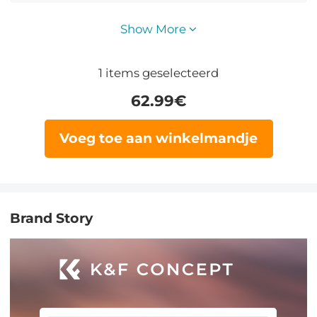
Show More
1
items geselecteerd
62.99
€
Voeg toe aan winkelmandje
Brand Story