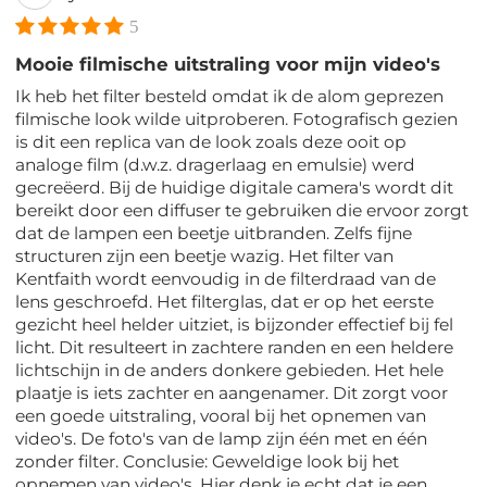
5
Mooie filmische uitstraling voor mijn video's
Ik heb het filter besteld omdat ik de alom geprezen
filmische look wilde uitproberen. Fotografisch gezien
is dit een replica van de look zoals deze ooit op
analoge film (d.w.z. dragerlaag en emulsie) werd
gecreëerd. Bij de huidige digitale camera's wordt dit
bereikt door een diffuser te gebruiken die ervoor zorgt
dat de lampen een beetje uitbranden. Zelfs fijne
structuren zijn een beetje wazig. Het filter van
Kentfaith wordt eenvoudig in de filterdraad van de
lens geschroefd. Het filterglas, dat er op het eerste
gezicht heel helder uitziet, is bijzonder effectief bij fel
licht. Dit resulteert in zachtere randen en een heldere
lichtschijn in de anders donkere gebieden. Het hele
plaatje is iets zachter en aangenamer. Dit zorgt voor
een goede uitstraling, vooral bij het opnemen van
video's. De foto's van de lamp zijn één met en één
zonder filter. Conclusie: Geweldige look bij het
opnemen van video's. Hier denk je echt dat je een