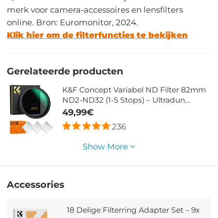
merk voor camera-accessoires en lensfilters
online. Bron: Euromonitor, 2024.
Klik hier om de filterfuncties te bekijken
Gerelateerde producten
K&F Concept Variabel ND Filter 82mm
ND2-ND32 (1-5 Stops) – Ultradun
Weerbestendig – Nano Xcel
49,99€
236
Show More
Accessories
18 Delige Filterring Adapter Set – 9x