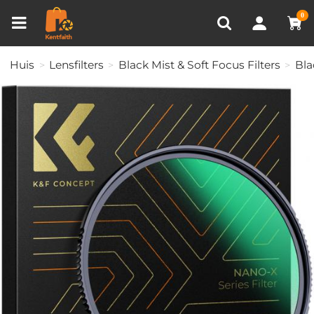
Productvergelijken (0)
RECENT BEKEKEN
0
Huis
Lensfilters
Black Mist & Soft Focus Filters
Bla