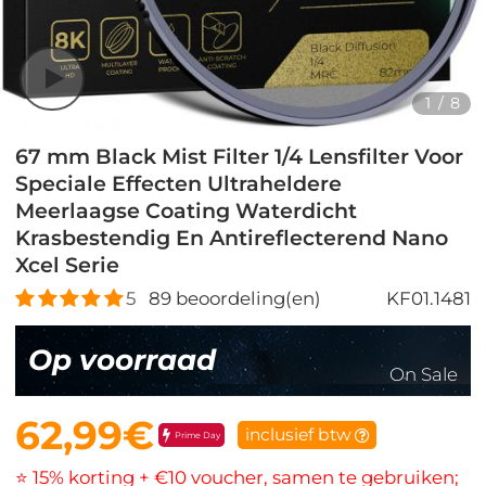
1
/
8
67 mm Black Mist Filter 1/4 Lensfilter Voor
Speciale Effecten Ultraheldere
Meerlaagse Coating Waterdicht
Krasbestendig En Antireflecterend Nano
Xcel Serie
5
89
beoordeling(en)
KF01.1481
Op voorraad
On Sale
62,99€
inclusief btw
Prime Day
⭐ 15% korting + €10 voucher, samen te gebruiken;