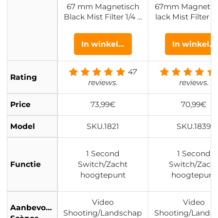
67 mm Magnetisch
67mm Magnetis
Black Mist Filter 1/4 L
lack Mist Filter 1
ens Filter Voor Speci
ns Filter Voor Sp
ale Effecten HD Meer
e Effecten HD Me
In winkelwagen
In winkel
laags Gecoat Waterd
ags Gecoat Wate
icht / Krasbestendig
ht / Krasbestend
/ Antireflectie Nano X
Antireflectie Na
47
Rating
cel Serie
el Serie
reviews.
reviews.
Price
73,99€
70,99€
Model
SKU.1821
SKU.1839
1 Second
1 Second
Functie
Switch/Zacht
Switch/Zach
hoogtepunt
hoogtepunt
Video
Video
Aanbevolen
Shooting/Landschap
Shooting/Lands