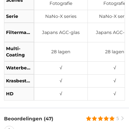
Scènes
Fotografie
Fotografie
Serie
NaNo-X series
NaNo-X serie
Filtermateriaal
Japans AGC-glas
Japans AGC-gl
Multi-
28 lagen
28 lagen
Coating
Waterbestendig
√
√
Krasbestendig
√
√
HD
√
√
Beoordelingen (47)
5