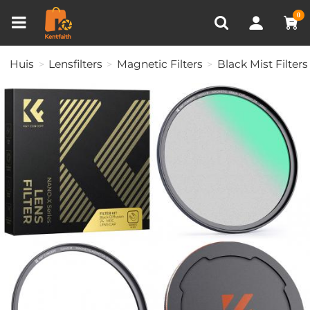
Productvergelijken (0)
RECENT BEKEKEN
0
Huis
Lensfilters
Magnetic Filters
Black Mist Filters