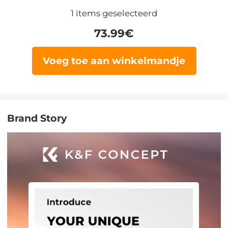
1
items geselecteerd
73.99
€
Voeg toe aan winkelmandje
Brand Story