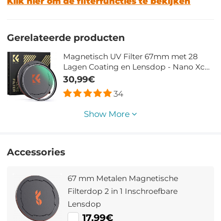
Klik hier om de filterfuncties te bekijken
Gerelateerde producten
Magnetisch UV Filter 67mm met 28
Lagen Coating en Lensdop - Nano Xcel
Serie
30,99€
34
Show More
Accessories
67 mm Metalen Magnetische
Filterdop 2 in 1 Inschroefbare
Lensdop
17,99€