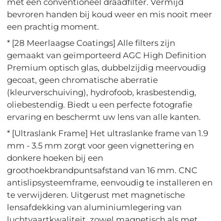
met een conventioneel draadfilter. Vermijd
bevroren handen bij koud weer en mis nooit meer
een prachtig moment.
* [28 Meerlaagse Coatings] Alle filters zijn
gemaakt van geïmporteerd AGC High Definition
Premium optisch glas, dubbelzijdig meervoudig
gecoat, geen chromatische aberratie
(kleurverschuiving), hydrofoob, krasbestendig,
oliebestendig. Biedt u een perfecte fotografie
ervaring en beschermt uw lens van alle kanten.
* [Ultraslank Frame] Het ultraslanke frame van 1.9
mm - 3.5 mm zorgt voor geen vignettering en
donkere hoeken bij een
groothoekbrandpuntsafstand van 16 mm. CNC
antislipsysteemframe, eenvoudig te installeren en
te verwijderen. Uitgerust met magnetische
lensafdekking van aluminiumlegering van
luchtvaartkwaliteit, zowel magnetisch als met