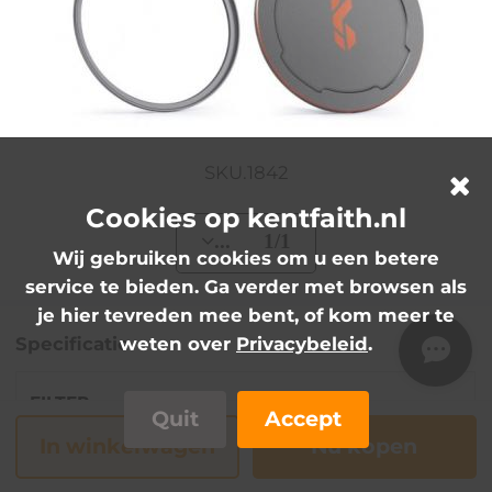
SKU.1842
Cookies op kentfaith.nl
... 1/1
Wij gebruiken cookies om u een betere
service te bieden. Ga verder met browsen als
je hier tevreden mee bent, of kom meer te
Specificatie
weten over
Privacybeleid
.
FILTER
Quit
Accept
In winkelwagen
Nu kopen
1 Second
Functie
Switch/Zacht