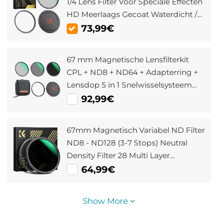
1/4 Lens Filter Voor Speciale Effecten
HD Meerlaags Gecoat Waterdicht /
Krasbestendig / Antireflectie Nano
73,99€
Xcel Serie
67 mm Magnetische Lensfilterkit
CPL + ND8 + ND64 + Adapterring +
Lensdop 5 in 1 Snelwisselsysteem
Nano Xcel Serie
92,99€
67mm Magnetisch Variabel ND Filter
ND8 - ND128 (3-7 Stops) Neutral
Density Filter 28 Multi Layer
Beschichtungen Nano Xcel Serie
64,99€
Show More