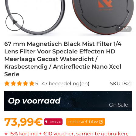
1
/
9
67 mm Magnetisch Black Mist Filter 1/4
Lens Filter Voor Speciale Effecten HD
Meerlaags Gecoat Waterdicht /
Krasbestendig / Antireflectie Nano Xcel
Serie
5
47
beoordeling(en)
SKU.1821
Op voorraad
On Sale
73,99€
inclusief btw
Prime Day
⭐ 15% korting + €10 voucher, samen te gebruiken;