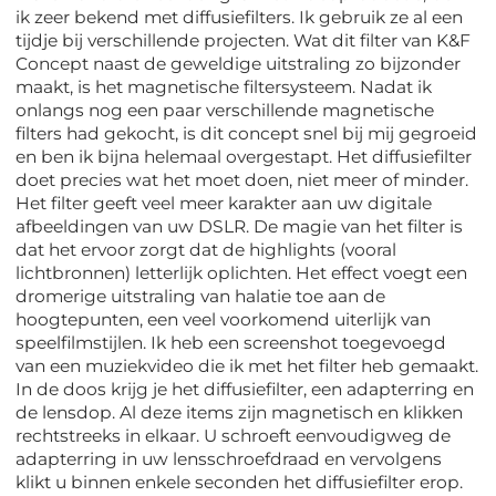
ik zeer bekend met diffusiefilters. Ik gebruik ze al een
tijdje bij verschillende projecten. Wat dit filter van K&F
Concept naast de geweldige uitstraling zo bijzonder
maakt, is het magnetische filtersysteem. Nadat ik
onlangs nog een paar verschillende magnetische
filters had gekocht, is dit concept snel bij mij gegroeid
en ben ik bijna helemaal overgestapt. Het diffusiefilter
doet precies wat het moet doen, niet meer of minder.
Het filter geeft veel meer karakter aan uw digitale
afbeeldingen van uw DSLR. De magie van het filter is
dat het ervoor zorgt dat de highlights (vooral
lichtbronnen) letterlijk oplichten. Het effect voegt een
dromerige uitstraling van halatie toe aan de
hoogtepunten, een veel voorkomend uiterlijk van
speelfilmstijlen. Ik heb een screenshot toegevoegd
van een muziekvideo die ik met het filter heb gemaakt.
In de doos krijg je het diffusiefilter, een adapterring en
de lensdop. Al deze items zijn magnetisch en klikken
rechtstreeks in elkaar. U schroeft eenvoudigweg de
adapterring in uw lensschroefdraad en vervolgens
klikt u binnen enkele seconden het diffusiefilter erop.