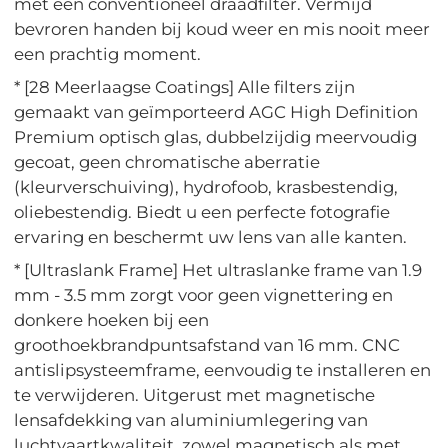
met een conventioneel draadfilter. Vermijd
bevroren handen bij koud weer en mis nooit meer
een prachtig moment.
* [28 Meerlaagse Coatings] Alle filters zijn
gemaakt van geïmporteerd AGC High Definition
Premium optisch glas, dubbelzijdig meervoudig
gecoat, geen chromatische aberratie
(kleurverschuiving), hydrofoob, krasbestendig,
oliebestendig. Biedt u een perfecte fotografie
ervaring en beschermt uw lens van alle kanten.
* [Ultraslank Frame] Het ultraslanke frame van 1.9
mm - 3.5 mm zorgt voor geen vignettering en
donkere hoeken bij een
groothoekbrandpuntsafstand van 16 mm. CNC
antislipsysteemframe, eenvoudig te installeren en
te verwijderen. Uitgerust met magnetische
lensafdekking van aluminiumlegering van
luchtvaartkwaliteit, zowel magnetisch als met