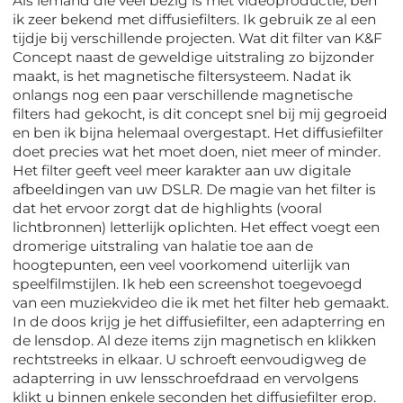
Als iemand die veel bezig is met videoproductie, ben
ik zeer bekend met diffusiefilters. Ik gebruik ze al een
tijdje bij verschillende projecten. Wat dit filter van K&F
Concept naast de geweldige uitstraling zo bijzonder
maakt, is het magnetische filtersysteem. Nadat ik
onlangs nog een paar verschillende magnetische
filters had gekocht, is dit concept snel bij mij gegroeid
en ben ik bijna helemaal overgestapt. Het diffusiefilter
doet precies wat het moet doen, niet meer of minder.
Het filter geeft veel meer karakter aan uw digitale
afbeeldingen van uw DSLR. De magie van het filter is
dat het ervoor zorgt dat de highlights (vooral
lichtbronnen) letterlijk oplichten. Het effect voegt een
dromerige uitstraling van halatie toe aan de
hoogtepunten, een veel voorkomend uiterlijk van
speelfilmstijlen. Ik heb een screenshot toegevoegd
van een muziekvideo die ik met het filter heb gemaakt.
In de doos krijg je het diffusiefilter, een adapterring en
de lensdop. Al deze items zijn magnetisch en klikken
rechtstreeks in elkaar. U schroeft eenvoudigweg de
adapterring in uw lensschroefdraad en vervolgens
klikt u binnen enkele seconden het diffusiefilter erop.