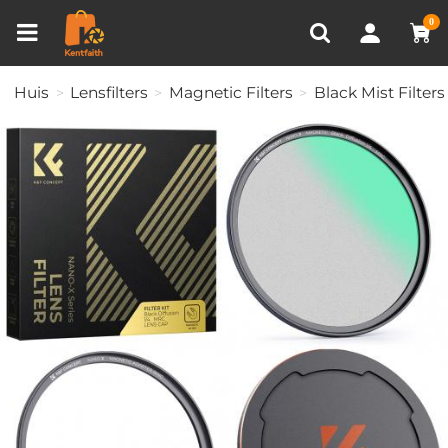
Productvergelijken (0)
RECENT BEKEKEN
0
Huis
Lensfilters
Magnetic Filters
Black Mist Filters