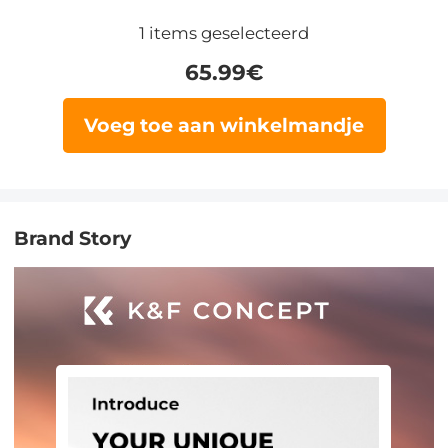
1
items geselecteerd
65.99
€
Voeg toe aan winkelmandje
Brand Story