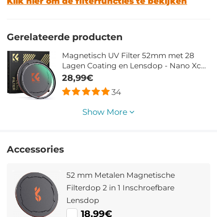
Klik hier om de filterfuncties te bekijken
Gerelateerde producten
Magnetisch UV Filter 52mm met 28
Lagen Coating en Lensdop - Nano Xcel
Serie
28,99€
34
Show More
Accessories
52 mm Metalen Magnetische
Filterdop 2 in 1 Inschroefbare
Lensdop
18,99€