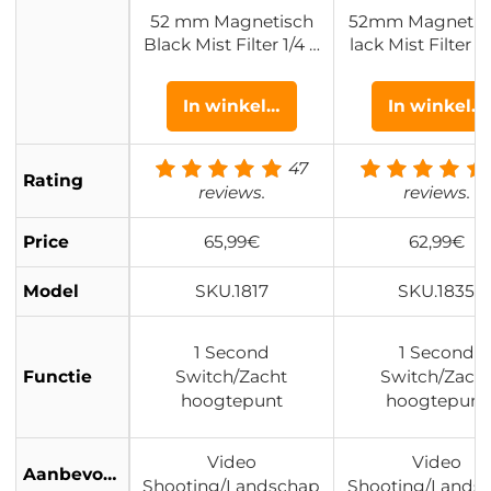
52 mm Magnetisch
52mm Magnetis
Black Mist Filter 1/4 L
lack Mist Filter 1
ens Filter Voor Speci
ns Filter Voor Sp
ale Effecten HD Meer
e Effecten HD Me
In winkelwagen
In winkel
laags Gecoat Waterd
ags Gecoat Wate
icht / Krasbestendig
ht / Krasbestend
/ Antireflectie Nano X
Antireflectie Na
47
Rating
cel Serie
el Serie
reviews.
reviews.
Price
65,99€
62,99€
Model
SKU.1817
SKU.1835
1 Second
1 Second
Functie
Switch/Zacht
Switch/Zach
hoogtepunt
hoogtepunt
Video
Video
Aanbevolen
Shooting/Landschap
Shooting/Lands