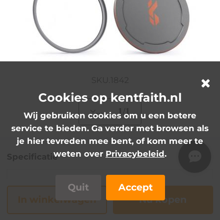
SKU.1842
Cookies op kentfaith.nl
... 1/1
Wij gebruiken cookies om u een betere
service te bieden. Ga verder met browsen als
je hier tevreden mee bent, of kom meer te
weten over
Privacybeleid
.
Specificatie
FILTER
Quit
Accept
In winkelwagen
Nu kopen
1 Second