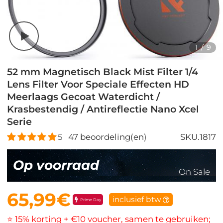
1
/
9
52 mm Magnetisch Black Mist Filter 1/4
Lens Filter Voor Speciale Effecten HD
Meerlaags Gecoat Waterdicht /
Krasbestendig / Antireflectie Nano Xcel
Serie
5
47
beoordeling(en)
SKU.1817
Op voorraad
On Sale
65,99€
inclusief btw
Prime Day
⭐ 15% korting + €10 voucher, samen te gebruiken;