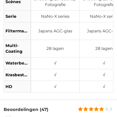
Scènes
Fotografie
Fotografie
Serie
NaNo-X series
NaNo-X serie
Filtermateriaal
Japans AGC-glas
Japans AGC-gl
Multi-
28 lagen
28 lagen
Coating
Waterbestendig
√
√
Krasbestendig
√
√
HD
√
√
Beoordelingen (47)
5