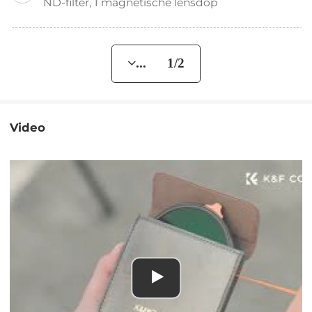
ND-filter, 1 magnetische lensdop
... 1/2
Video