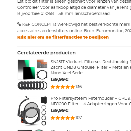
Let op: dit filter is alleen geschikt voor lenzen van deze
Controleer voor aankoop altijd de diameter van je lens 
Bijvoorbeeld: Ø58 = 58 mm lensschroefdraad.
K&F CONCEPT is wereldwijd het bestverkochte merk
accessoires en lensfilters online. Bron: Euromonitor, 20
Klik hier om de filterfuncties te bekijken
Gerelateerde producten
SNJ51T Vierkant Filterset Rechthoekig 
Zacht GND8 Gradueel Filter + Metalen F
Nano Xcel Serie
139,99€
136
Pro Filtersysteem Filterhouder + CPL
ND1000 Filter + 4 Adapterringen Voor
139,99€
107