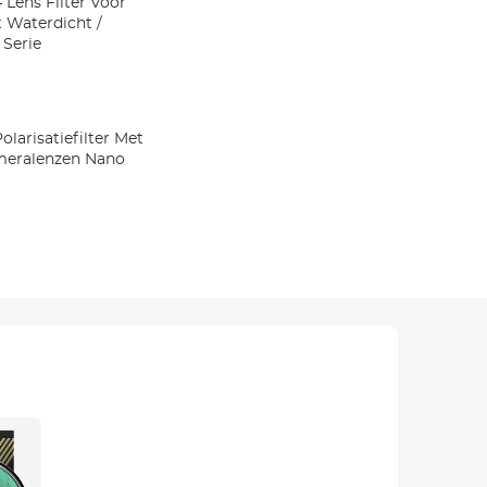
 Lens Filter Voor
 Waterdicht /
 Serie
olarisatiefilter Met
meralenzen Nano