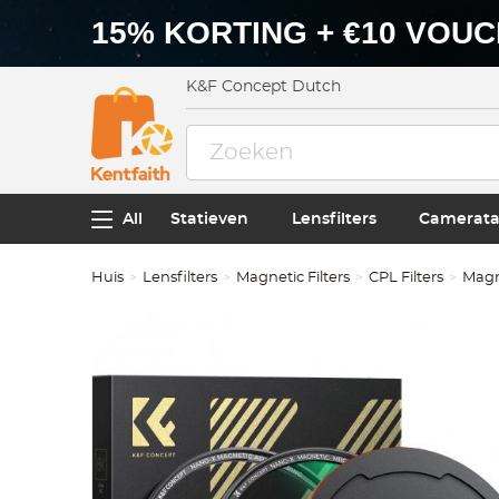
15% KORTING + €10 VOU
K&F Concept Dutch
All
Statieven
Lensfilters
Camerata
Huis
Lensfilters
Magnetic Filters
CPL Filters
Magn