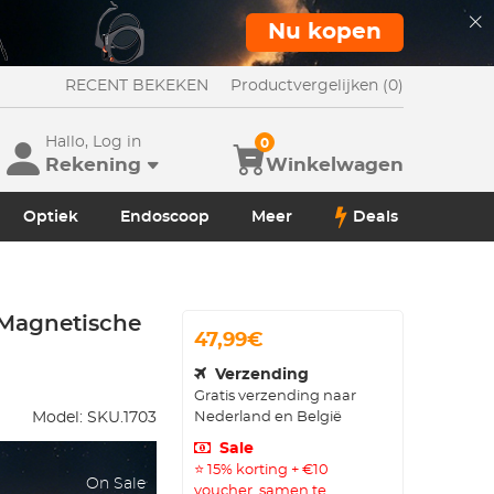
Nu kopen
RECENT BEKEKEN
Productvergelijken (0)
Hallo, Log in
0
Rekening
Winkelwagen
Optiek
Endoscoop
Meer
Deals
r Magnetische
47,99€
Verzending
Gratis verzending naar
Nederland en België
Model:
SKU.1703
Sale
⭐ 15% korting + €10
On Sale
voucher, samen te