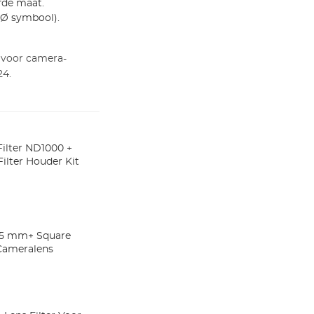
lfde maat.
(Ø symbool).
 voor camera-
24.
Filter ND1000 +
ilter Houder Kit
 95 mm+ Square
 Cameralens