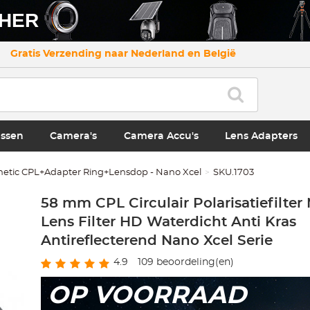
CHER
Gratis Verzending naar Nederland en België
ssen
Camera's
Camera Accu's
Lens Adapters
etic CPL+Adapter Ring+Lensdop - Nano Xcel
SKU.1703
58 mm CPL Circulair Polarisatiefilte
Lens Filter HD Waterdicht Anti Kras
Antireflecterend Nano Xcel Serie
4.9
109
beoordeling(en)
OP VOORRAAD