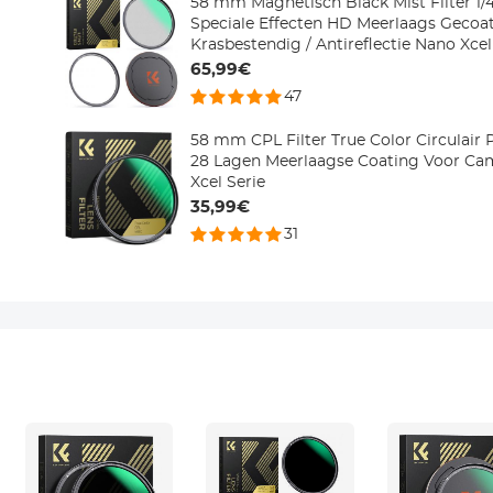
58 mm Magnetisch Black Mist Filter 1/4
Speciale Effecten HD Meerlaags Gecoat
Krasbestendig / Antireflectie Nano Xcel
65,99€
47
58 mm CPL Filter True Color Circulair P
28 Lagen Meerlaagse Coating Voor Ca
Xcel Serie
35,99€
31