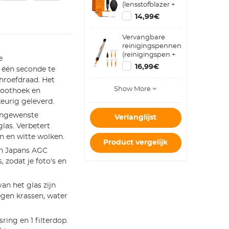
(lensstofblazer +
reinigingspen +
14,99€
macrovezelreinigingsdoekje)
Vervangbare
reinigingspennenset
(reinigingspen +
e
siliconen kop +
16,99€
 één seconde te
APS-C
chroefdraad. Het
reinigingsstick*6)
Show More
roothoek en
eurig geleverd.
 ongewenste
Verlanglijst
glas. Verbetert
n en witte wolken.
Product vergelijk
n Japans AGC
, zodat je foto's en
an het glas zijn
gen krassen, water
ring en 1 filterdop.