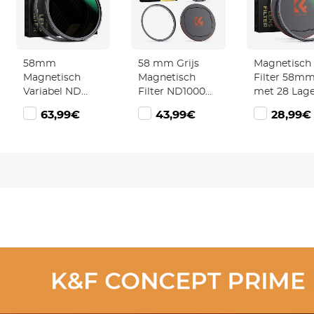
58mm
58 mm Grijs
Magnetisch
Magnetisch
Magnetisch
Filter 58m
Variabel ND
Filter ND1000
met 28 Lag
Filter ND8 -
(10 Stop) ND
Coating en
63,99€
43,99€
28,99€
ND128 (3-7
Filter HD
Lensdop - N
Stops) Neutral
Waterdicht
Xcel Serie
Density Filter
Krasbestendig
28 Multi Layer
Antireflecterende
Beschichtungen
Magneet Lens
Nano Xcel Serie
Filter Nano Xcel
Serie