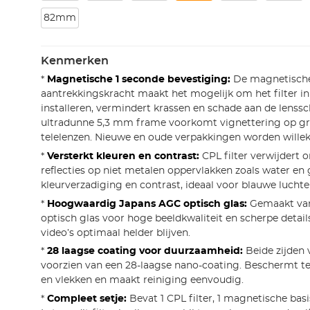
82mm
Kenmerken
*
Magnetische 1 seconde bevestiging:
De magnetisch
aantrekkingskracht maakt het mogelijk om het filter in
installeren, vermindert krassen en schade aan de lenss
ultradunne 5,3 mm frame voorkomt vignettering op g
telelenzen. Nieuwe en oude verpakkingen worden willek
*
Versterkt kleuren en contrast:
CPL filter verwijdert
reflecties op niet metalen oppervlakken zoals water en 
kleurverzadiging en contrast, ideaal voor blauwe luchte
*
Hoogwaardig Japans AGC optisch glas:
Gemaakt va
optisch glas voor hoge beeldkwaliteit en scherpe details
video’s optimaal helder blijven.
*
28 laagse coating voor duurzaamheid:
Beide zijden v
voorzien van een 28-laagse nano-coating. Beschermt te
en vlekken en maakt reiniging eenvoudig.
*
Compleet setje:
Bevat 1 CPL filter, 1 magnetische basis