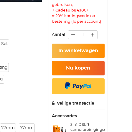
gebruiken;
⭐ Cadeau bij €100+;
⭐ 20% kortingscode na
bestelling (1x per account)
Aantal
 Set
In winkelwagen
Ring
Nu kopen
ng
Veilige transactie
Accessories
3in1 DSLR-
72mm
77mm
camerareinigingsset