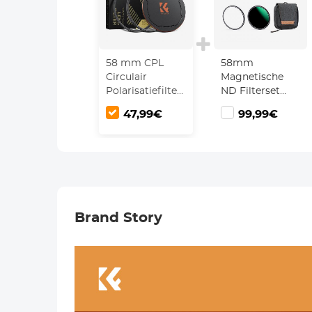
58 mm CPL
58mm
Circulair
Magnetische
Polarisatiefilter
ND Filterset
Magnetische
ND8 + ND64 +
47,99€
99,99€
Lens Filter HD
ND1000 + GND8
Waterdicht Anti
+ 5 in 1
Kras
Magnetische
Antireflecterend
Adapterring,
Nano Xcel Serie
Nano Xcel Serie
Snelwisselsysteem
Brand Story