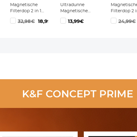
Magnetische
Ultradunne
Magnetisch
Filterdop 2 in 1
Magnetische
Filterdop 2 i
Inschroefbare
UV Filter met 18
Inschroefba
32,98€
18,99€
13,99€
24,99€
Lensdop
Meerlaagse
Lensdop
Coatings en
Reinigingsdoekje,
Nano Klear
Serie