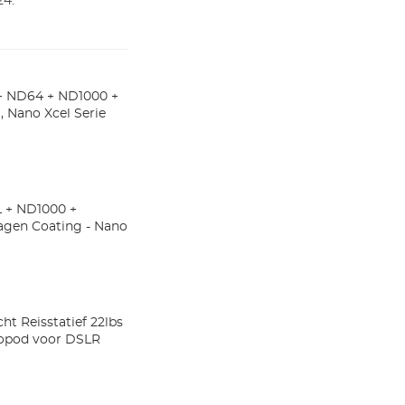
24.
+ ND64 + ND1000 +
, Nano Xcel Serie
L + ND1000 +
 Lagen Coating - Nano
ht Reisstatief 22lbs
nopod voor DSLR