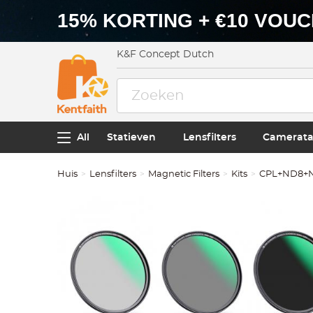
15% KORTING + €10 VOU
K&F Concept Dutch
All
Statieven
Lensfilters
Camerata
Huis
Lensfilters
Magnetic Filters
Kits
CPL+ND8+ND