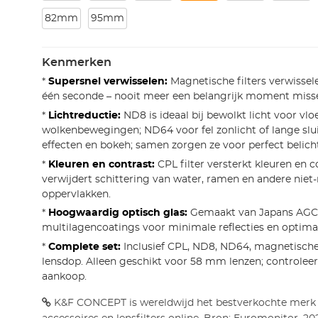
82mm
95mm
Kenmerken
*
Supersnel verwisselen:
Magnetische filters verwissel
één seconde – nooit meer een belangrijk moment miss
*
Lichtreductie:
ND8 is ideaal bij bewolkt licht voor vlo
wolkenbewegingen; ND64 voor fel zonlicht of lange slui
effecten en bokeh; samen zorgen ze voor perfect belichte
*
Kleuren en contrast:
CPL filter versterkt kleuren en c
verwijdert schittering van water, ramen en andere niet
oppervlakken.
*
Hoogwaardig optisch glas:
Gemaakt van Japans AGC 
multilagencoatings voor minimale reflecties en optimal
*
Complete set:
Inclusief CPL, ND8, ND64, magnetische
lensdop. Alleen geschikt voor 58 mm lenzen; controlee
aankoop.
K&F CONCEPT is wereldwijd het bestverkochte merk