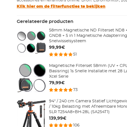
accessoires en lensfilters online. Bron: Euromonitor, 20
Klik hier om de filterfuncties te bekijken
Gerelateerde producten
58mm Magnetische ND Filterset ND8 
GND8 + 5 in 1 Magnetische Adapterring
Snelwisselsysteem
99,99€
51
Magnetische Filterset 58mm (UV + CP
Basisring) 1s Snelle Installatie met 28
Xcel Serie
79,99€
73
94" / 240 cm Camera Statief Lichtgewic
/ 10kg Belasting met Afneembare Mo
SLR T254A8+BH-28L (SA254T1)
139,99€
106