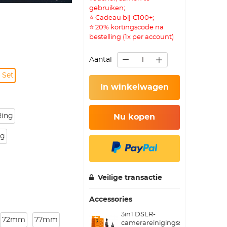
gebruiken;
⭐ Cadeau bij €100+;
⭐ 20% kortingscode na
bestelling (1x per account)
Aantal
 Set
In winkelwagen
Ring
Nu kopen
ng
Veilige transactie
Accessories
3in1 DSLR-
72mm
77mm
camerareinigingsset