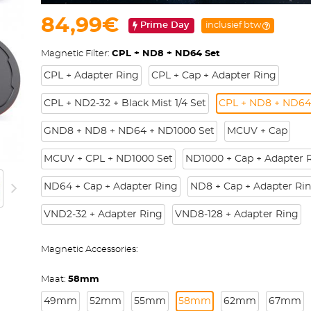
84,99€
Prime Day
inclusief btw
Magnetic Filter:
CPL + ND8 + ND64 Set
CPL + Adapter Ring
CPL + Cap + Adapter Ring
CPL + ND2-32 + Black Mist 1/4 Set
CPL + ND8 + ND64
GND8 + ND8 + ND64 + ND1000 Set
MCUV + Cap
MCUV + CPL + ND1000 Set
ND1000 + Cap + Adapter 
ND64 + Cap + Adapter Ring
ND8 + Cap + Adapter Ri
VND2-32 + Adapter Ring
VND8-128 + Adapter Ring
Magnetic Accessories:
Maat:
58mm
49mm
52mm
55mm
58mm
62mm
67mm