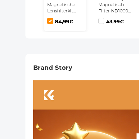
Magnetische
Magnetisch
Lensfilterkit
Filter ND1000
CPL + ND8 +
(10 Stop) ND
84,99€
43,99€
ND64 +
Filter HD
Adapterring +
Waterdicht
Lensdop 5 in 1
Krasbestendig
Snelwisselsysteem
Antireflecterende
Nano Xcel Serie
Magneet Lens
Filter Nano Xcel
Serie
Brand Story