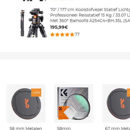
70" / 177 cm Koolstofvezel Statief Lich
Professioneel Reisstatief 15 Kg / 33.0
Met 360° Balhoofd A254C4+BH-35L (S
195,99€
77
-42%
58 mm Metalen
58mm
67 mm Meta