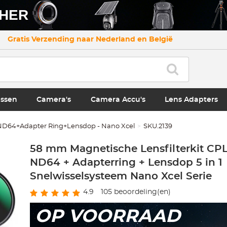
CHER
Gratis Verzending naar Nederland en België
ssen
Camera's
Camera Accu's
Lens Adapters
64+Adapter Ring+Lensdop - Nano Xcel
SKU.2139
58 mm Magnetische Lensfilterkit CP
ND64 + Adapterring + Lensdop 5 in 1
Snelwisselsysteem Nano Xcel Serie
4.9
105
beoordeling(en)
OP VOORRAAD