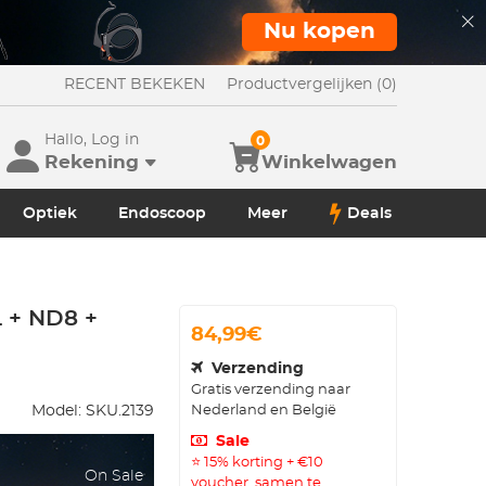
Nu kopen
RECENT BEKEKEN
Productvergelijken (0)
Hallo, Log in
0
Rekening
Winkelwagen
Optiek
Endoscoop
Meer
Deals
L + ND8 +
84,99€
Verzending
Gratis verzending naar
Nederland en België
Model:
SKU.2139
Sale
⭐ 15% korting + €10
On Sale
voucher, samen te