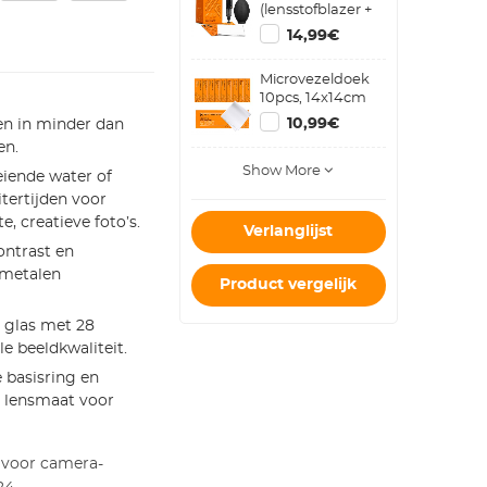
(lensstofblazer +
reinigingspen +
14,99€
macrovezelreinigingsdoekje)
Microvezeldoek
10pcs, 14x14cm
10,99€
en in minder dan
en.
Show More
eiende water of
tertijden voor
, creatieve foto’s.
Verlanglijst
ontrast en
-metalen
Product vergelijk
glas met 28
e beeldkwaliteit.
 basisring en
r lensmaat voor
 voor camera-