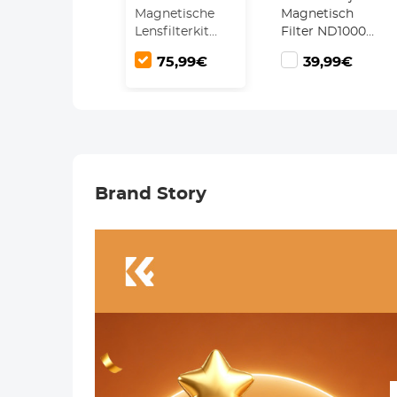
Magnetische
Magnetisch
Lensfilterkit
Filter ND1000
CPL + ND8 +
(10 Stop) ND
75,99€
39,99€
ND64 +
Filter HD
Adapterring +
Waterdicht
Lensdop 5 in 1
Krasbestendig
Snelwisselsysteem
Antireflecterende
Nano Xcel Serie
Magneet Lens
Filter Nano Xcel
Serie
Brand Story