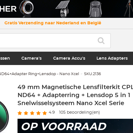
CHER
Gratis Verzending naar Nederland en België
ssen
Camera's
Camera Accu's
Lens Adapters
64+Adapter Ring+Lensdop - Nano Xcel
SKU.2136
49 mm Magnetische Lensfilterkit CP
ND64 + Adapterring + Lensdop 5 in 1
Snelwisselsysteem Nano Xcel Serie
4.9
105
beoordeling(en)
OP VOORRAAD