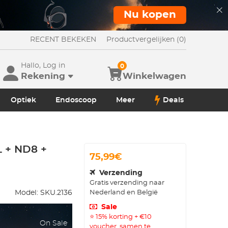
Nu kopen
RECENT BEKEKEN
Productvergelijken (0)
Hallo, Log in
0
Rekening
Winkelwagen
Optiek
Endoscoop
Meer
Deals
L + ND8 +
75,99€
Verzending
Gratis verzending naar
Nederland en België
Model:
SKU.2136
Sale
⭐ 15% korting + €10
On Sale
voucher, samen te