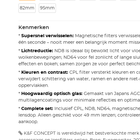
82mm
95mm
Kenmerken
*
Supersnel verwisselen:
Magnetische filters verwissel
één seconde – nooit meer een belangrijk moment miss
*
Lichtreductie:
ND8 is ideaal bij bewolkt licht voor vlo
wolkenbewegingen; ND64 voor fel zonlicht of lange slui
effecten en bokeh; samen zorgen ze voor perfect belichte
*
Kleuren en contrast:
CPL filter versterkt kleuren en c
verwijdert schittering van water, ramen en andere niet
oppervlakken.
*
Hoogwaardig optisch glas:
Gemaakt van Japans AGC 
multilagencoatings voor minimale reflecties en optimal
*
Complete set:
Inclusief CPL, ND8, ND64, magnetische
lensdop. Alleen geschikt voor 49 mm lenzen; controlee
aankoop.
K&F CONCEPT is wereldwijd het bestverkochte merk