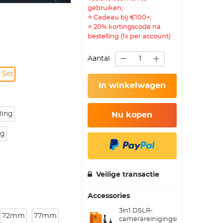
gebruiken;
⭐ Cadeau bij €100+;
⭐ 20% kortingscode na
bestelling (1x per account)
Aantal
 Set
In winkelwagen
Ring
Nu kopen
ng
Veilige transactie
Accessories
3in1 DSLR-
72mm
77mm
camerareinigingsset