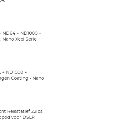
24.
+ ND64 + ND1000 +
, Nano Xcel Serie
L + ND1000 +
 Lagen Coating - Nano
ht Reisstatief 22lbs
nopod voor DSLR