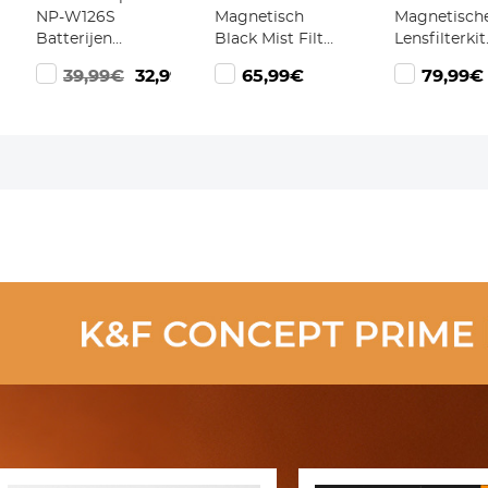
NP-W126S
Magnetisch
Magnetisch
Batterijen
Black Mist Filter
Lensfilterkit
(1050mAh) +
1/4 Lens Filter
CPL + ND8 
39,99€
32,99€
65,99€
79,99€
USB-C Dual
Voor Speciale
ND64 +
Slot Snellader –
Effecten HD
Adapterring
Volledig
Meerlaags
Lensdop 5 in
Gedecodeerd,
Gecoat
Snelwissels
Compatibel
Waterdicht /
Nano Xcel S
met Fujifilm
Krasbestendig /
X100V, X-T30, X-
Antireflectie
S10, X-E4
Nano Xcel Serie