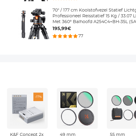
70" / 177 cm Koolstofvezel Statief Lich
Professioneel Reisstatief 15 Kg / 33.0
Met 360° Balhoofd A254C4+BH-35L (S
195,99€
77
-17%
K&F Concept 2x
49 mm
55 mm