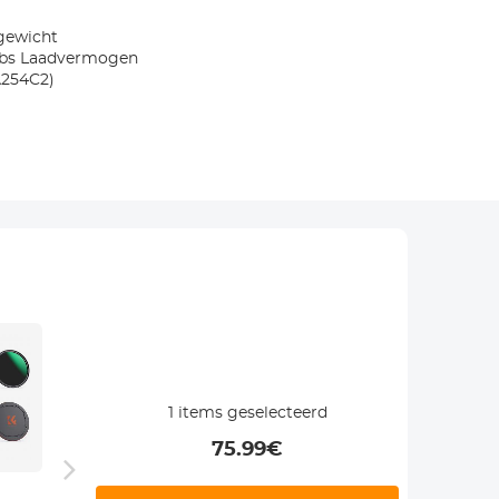
tgewicht
7 Lbs Laadvermogen
A254C2)
-23%
1
items geselecteerd
75.99
€
49mm
K&F Concept
72 ''/