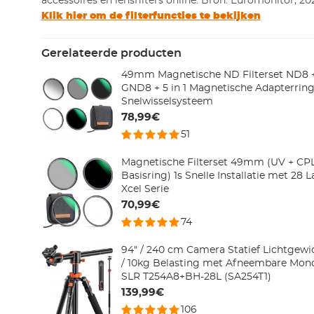
accessoires en lensfilters online. Bron: Euromonitor, 20
Klik hier om de filterfuncties te bekijken
Gerelateerde producten
49mm Magnetische ND Filterset ND8 
GND8 + 5 in 1 Magnetische Adapterring
Snelwisselsysteem
78,99€
51
Magnetische Filterset 49mm (UV + CP
Basisring) 1s Snelle Installatie met 28
Xcel Serie
70,99€
74
94" / 240 cm Camera Statief Lichtgewic
/ 10kg Belasting met Afneembare Mo
SLR T254A8+BH-28L (SA254T1)
139,99€
106