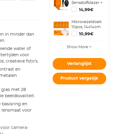
(lensstofblazer +
reinigingspen +
14,99€
macrovezelreinigingsdoekje)
Microvezeldoek
10pcs, 14x14cm
10,99€
en in minder dan
en.
Show More
eiende water of
tertijden voor
, creatieve foto’s.
Verlanglijst
ontrast en
-metalen
Product vergelijk
glas met 28
e beeldkwaliteit.
 basisring en
r lensmaat voor
 voor camera-