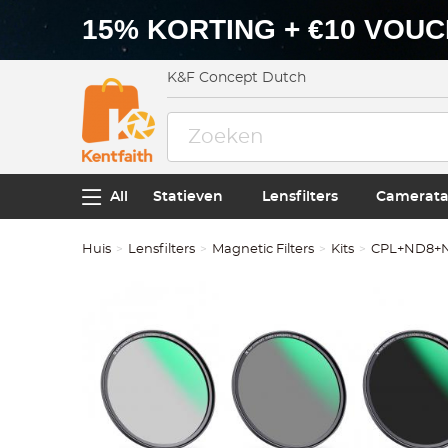
15% KORTING + €10 VOU
K&F Concept Dutch
All
Statieven
Lensfilters
Camerata
Huis
Lensfilters
Magnetic Filters
Kits
CPL+ND8+ND