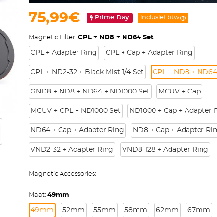
75,99€
Prime Day
inclusief btw
Magnetic Filter:
CPL + ND8 + ND64 Set
CPL + Adapter Ring
CPL + Cap + Adapter Ring
CPL + ND2-32 + Black Mist 1/4 Set
CPL + ND8 + ND64
GND8 + ND8 + ND64 + ND1000 Set
MCUV + Cap
MCUV + CPL + ND1000 Set
ND1000 + Cap + Adapter 
ND64 + Cap + Adapter Ring
ND8 + Cap + Adapter Ri
VND2-32 + Adapter Ring
VND8-128 + Adapter Ring
Magnetic Accessories:
Maat:
49mm
49mm
52mm
55mm
58mm
62mm
67mm