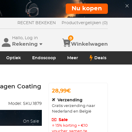
Nu kopen
RECENT BEKEKEN
Productvergelijken (0)
Hallo, Log in
0
Rekening
Winkelwagen
Optiek
Endoscoop
Meer
Deals
Lagen Coating
28,99€
Verzending
Model:
SKU.1879
Gratis verzending naar
Nederland en België
Sale
On Sale
⭐ 15% korting + €10
voucher, samen te