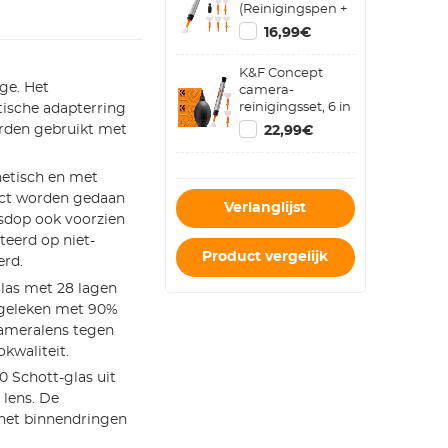
(Reinigingspen +
Siliconenkop * 2 +
16,99€
Reinigingsstaaf
voor Het
K&F Concept
Volledige Frame *
ge. Het
camera-
6)
reinigingsset, 6 in
ische adapterring
1 met
rden gebruikt met
22,99€
stofzuigerdoek*2,
vervangbare
reinigingspen,
netisch en met
full-frame
ect worden gedaan
Verlanglijst
reinigingsstaaf*2,
nsdop ook voorzien
siliconen zwarte
eerd op niet-
luchtblaas voor
Product vergelijk
Canon Nikon
erd.
camera's
las met 28 lagen
Accessoires voor
ergeleken met 90%
schoonmaakgereedschap
cameralens tegen
okwaliteit.
0 Schott-glas uit
 lens. De
het binnendringen