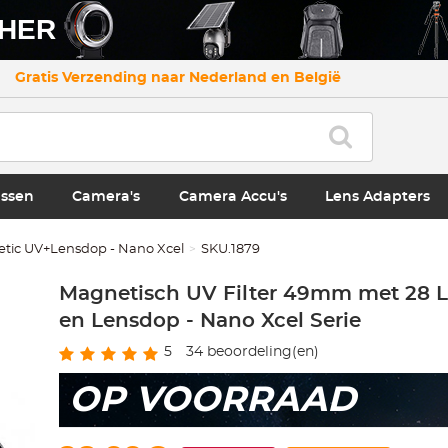
CHER
Gratis Verzending naar Nederland en België
ssen
Camera's
Camera Accu's
Lens Adapters
tic UV+Lensdop - Nano Xcel
SKU.1879
Magnetisch UV Filter 49mm met 28 
en Lensdop - Nano Xcel Serie
5
34
beoordeling(en)
OP VOORRAAD