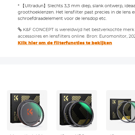
* 【Ultradun】Slechts 3,3 mm diep, slank ontwerp, ideaa
groothoeklenzen. Het lensfilter past precies in de lens 
schroefdraadelement voor de lensdop etc.
K&F CONCEPT is wereldwijd het bestverkochte merk
accessoires en lensfilters online. Bron: Euromonitor, 20
Klik hier om de filterfuncties te bekijken