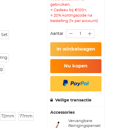
gebruiken;
⭐ Cadeau bij €100+;
⭐ 20% kortingscode na
bestelling (1x per account)
Aantal
 Set
In winkelwagen
Ring
Nu kopen
ng
Veilige transactie
Accessories
72mm
77mm
Vervangbare
Reinigingspenset