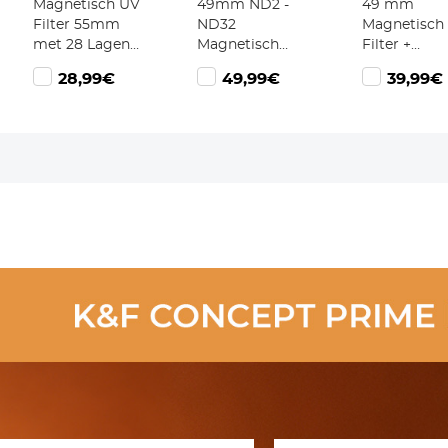
Magnetisch UV
49mm ND2 -
49 mm
Filter 55mm
ND32
Magnetisch
met 28 Lagen
Magnetisch
Filter +
Coating en
Filter Variabel
Magnetisch
28,99€
49,99€
39,99€
Lensdop - Nano
ND Filter (1-5
Basisring Ki
Xcel Serie
Stops) 28
Waterdicht
Meerlaagse
Krasbestend
Coatings Nano
Circulair
Xcel Serie
Polarisatiefi
Met 28 Mult
Coatings N
Xcel Serie