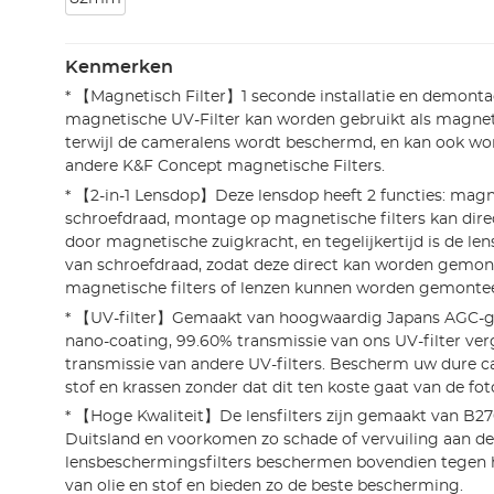
Kenmerken
* 【Magnetisch Filter】1 seconde installatie en demonta
magnetische UV-Filter kan worden gebruikt als magnet
terwijl de cameralens wordt beschermd, en kan ook wo
andere K&F Concept magnetische Filters.
* 【2-in-1 Lensdop】Deze lensdop heeft 2 functies: mag
schroefdraad, montage op magnetische filters kan dir
door magnetische zuigkracht, en tegelijkertijd is de le
van schroefdraad, zodat deze direct kan worden gemont
magnetische filters of lenzen kunnen worden gemonte
* 【UV-filter】Gemaakt van hoogwaardig Japans AGC-g
nano-coating, 99.60% transmissie van ons UV-filter v
transmissie van andere UV-filters. Bescherm uw dure 
stof en krassen zonder dat dit ten koste gaat van de fot
* 【Hoge Kwaliteit】De lensfilters zijn gemaakt van B27
Duitsland en voorkomen zo schade of vervuiling aan de
lensbeschermingsfilters beschermen bovendien tegen 
van olie en stof en bieden zo de beste bescherming.