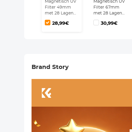
Magnetisch UV
Magnetisch UV
Filter 49mm
Filter 67mm
met 28 Lagen
met 28 Lagen
Coating en
Coating en
28,99€
30,99€
Lensdop - Nano
Lensdop - Nano
Xcel Serie
Xcel Serie
Brand Story