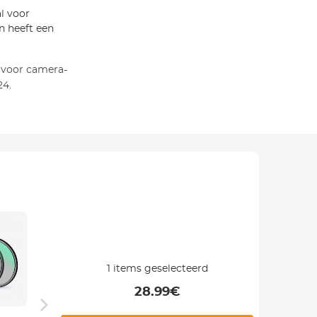
l voor
en heeft een
 voor camera-
24.
-28%
1
items geselecteerd
28.99
€