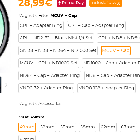
28,99€
Prime Day
inclusief btw
Magnetic Filter:
MCUV + Cap
CPL + Adapter Ring
CPL + Cap + Adapter Ring
CPL + ND2-32 + Black Mist 1/4 Set
CPL + ND8 + ND64
GND8 + ND8 + ND64 + ND1000 Set
MCUV + Cap
MCUV + CPL + ND1000 Set
ND1000 + Cap + Adapter 
ND64 + Cap + Adapter Ring
ND8 + Cap + Adapter Ri
VND2-32 + Adapter Ring
VND8-128 + Adapter Ring
Magnetic Accessories:
Maat:
49mm
49mm
52mm
55mm
58mm
62mm
67mm
82mm