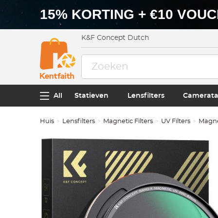
15% KORTING + €10 VOU
K&F Concept Dutch
All
Statieven
Lensfilters
Camerata
Huis
Lensfilters
Magnetic Filters
UV Filters
Magne