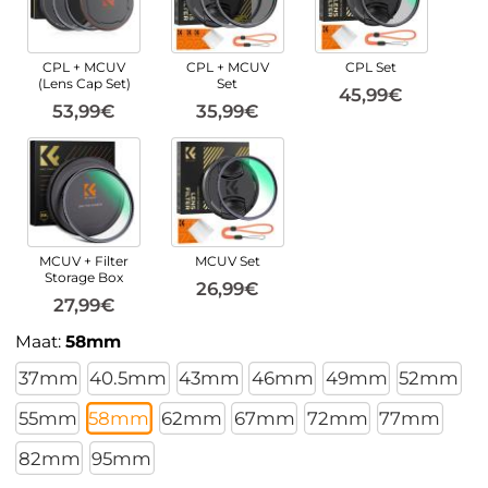
CPL + MCUV
CPL + MCUV
CPL Set
(Lens Cap Set)
Set
45,99€
53,99€
35,99€
MCUV + Filter
MCUV Set
Storage Box
26,99€
27,99€
Maat:
58mm
37mm
40.5mm
43mm
46mm
49mm
52mm
55mm
58mm
62mm
67mm
72mm
77mm
82mm
95mm