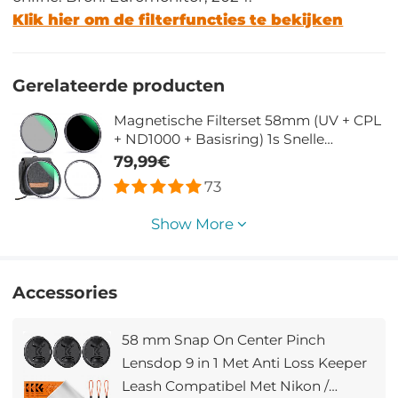
Klik hier om de filterfuncties te bekijken
Gerelateerde producten
Magnetische Filterset 58mm (UV + CPL
+ ND1000 + Basisring) 1s Snelle
Installatie met 28 Lagen Coating - Nano
79,99€
Xcel Serie
73
Show More
Accessories
58 mm Snap On Center Pinch
Lensdop 9 in 1 Met Anti Loss Keeper
Leash Compatibel Met Nikon /