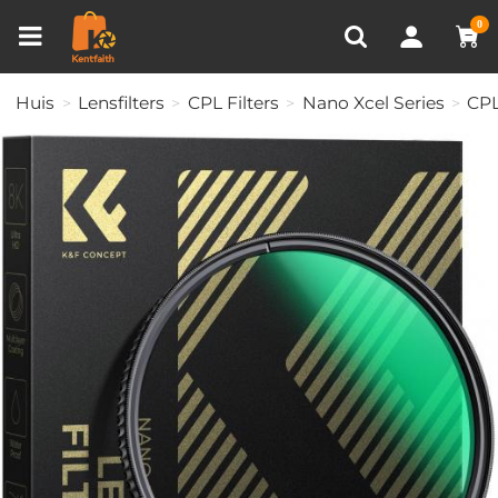
Productvergelijken (0)
RECENT BEKEKEN
0
Huis
Lensfilters
CPL Filters
Nano Xcel Series
CPL