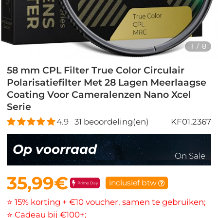
1
/
8
58 mm CPL Filter True Color Circulair
Polarisatiefilter Met 28 Lagen Meerlaagse
Coating Voor Cameralenzen Nano Xcel
Serie
4.9
31
beoordeling(en)
KF01.2367
Op voorraad
On Sale
35,99€
inclusief btw
Prime Day
⭐ 15% korting + €10 voucher, samen te gebruiken;
⭐ Cadeau bij €100+;