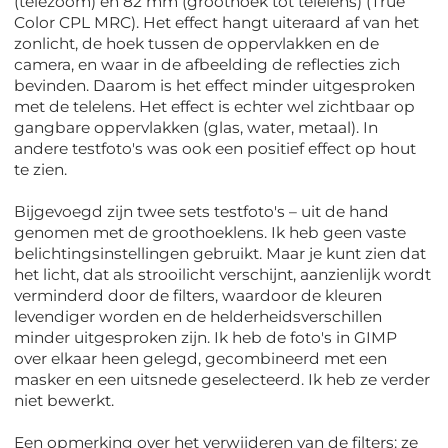
(telezoom) en 82 mm (groothoek tot telelens) (True
Color CPL MRC). Het effect hangt uiteraard af van het
zonlicht, de hoek tussen de oppervlakken en de
camera, en waar in de afbeelding de reflecties zich
bevinden. Daarom is het effect minder uitgesproken
met de telelens. Het effect is echter wel zichtbaar op
gangbare oppervlakken (glas, water, metaal). In
andere testfoto's was ook een positief effect op hout
te zien.
Bijgevoegd zijn twee sets testfoto's – uit de hand
genomen met de groothoeklens. Ik heb geen vaste
belichtingsinstellingen gebruikt. Maar je kunt zien dat
het licht, dat als strooilicht verschijnt, aanzienlijk wordt
verminderd door de filters, waardoor de kleuren
levendiger worden en de helderheidsverschillen
minder uitgesproken zijn. Ik heb de foto's in GIMP
over elkaar heen gelegd, gecombineerd met een
masker en een uitsnede geselecteerd. Ik heb ze verder
niet bewerkt.
Een opmerking over het verwijderen van de filters: ze