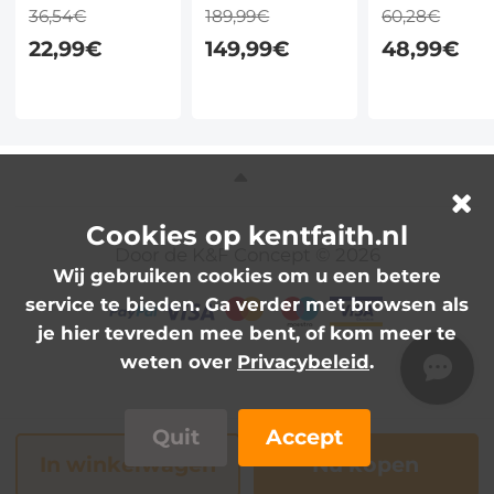
Adapter Ring,
Transcriptie en
Handmatige
36,54€
189,99€
60,28€
Opvoerring
Samenvatting –
Focus
22,99€
149,99€
48,99€
Compatibel Met
MagSafe, 107
Compatibele
Alle 49 mm
Talen, Tot 60
Contax Yashi
Cameralens en
Uur
Lenzen voor
82 mm Filters
Canon EOS 
Camera
Lichaam
Cookies op kentfaith.nl
Door de K&F Concept © 2026
Wij gebruiken cookies om u een betere
service te bieden. Ga verder met browsen als
je hier tevreden mee bent, of kom meer te
weten over
Privacybeleid
.
Quit
Accept
In winkelwagen
Nu kopen