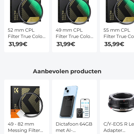
52 mm CPL
49 mm CPL
55 mm CPL
Filter True Color
Filter True Color
Filter True Co
Circulair
Circulair
Circulair
31,99€
31,99€
35,99€
Polarisatiefilter
Polarisatiefilter
Polarisatiefilt
Met 28 Lagen
Met 28 Lagen
Met 28 Lage
Meerlaagse
Meerlaagse
Meerlaagse
Coating Voor
Coating Voor
Coating Voor
Aanbevolen producten
Cameralenzen
Cameralenzen
Cameralenze
Nano Xcel Serie
Nano Xcel Serie
Nano Xcel Se
49 - 82 mm
Dictafoon 64GB
C/Y-EOS R L
Messing Filter
met AI-
Adapter