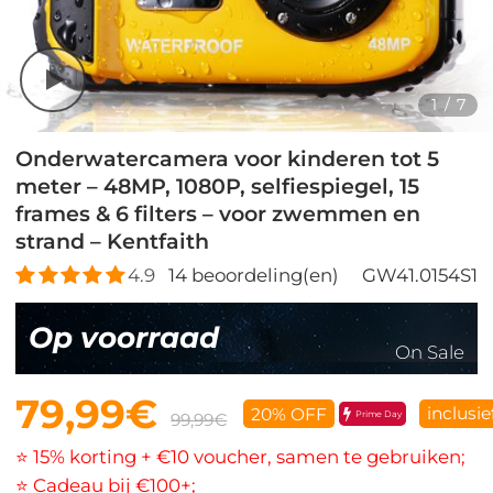
1
/
7
Onderwatercamera voor kinderen tot 5
meter – 48MP, 1080P, selfiespiegel, 15
frames & 6 filters – voor zwemmen en
strand – Kentfaith
4.9
14
beoordeling(en)
GW41.0154S1
Op voorraad
On Sale
79,99€
inclusi
20% OFF
Prime Day
99,99€
⭐ 15% korting + €10 voucher, samen te gebruiken;
⭐ Cadeau bij €100+;