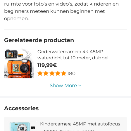
ruimte voor foto’s en video’s, zodat kinderen en
beginners meteen kunnen beginnen met
opnemen.
Gerelateerde producten
Onderwatercamera 4K 48MP –
waterdicht tot 10 meter, dubbel
scherm, SOS-noodlicht & 2500mAh –
119,99€
voor snorkelen, zwemmen en kinderen
180
Show More
Accessories
Kindercamera 48MP met autofocus