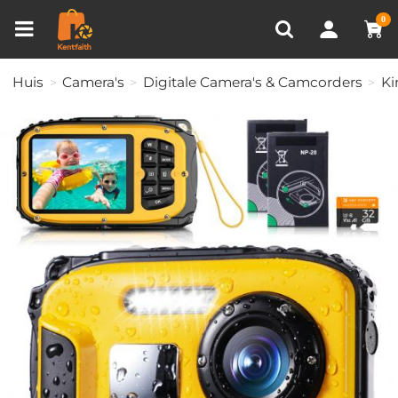
Productvergelijken (0)
RECENT BEKEKEN
0
Huis
Camera's
Digitale Camera's & Camcorders
Ki