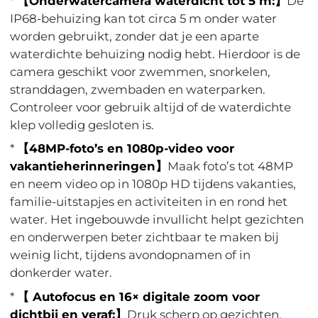
*
【Onderwatercamera waterdicht tot 5 m:】
De
IP68-behuizing kan tot circa 5 m onder water
worden gebruikt, zonder dat je een aparte
waterdichte behuizing nodig hebt. Hierdoor is de
camera geschikt voor zwemmen, snorkelen,
stranddagen, zwembaden en waterparken.
Controleer voor gebruik altijd of de waterdichte
klep volledig gesloten is.
*
【48MP-foto’s en 1080p-video voor
vakantieherinneringen】
Maak foto’s tot 48MP
en neem video op in 1080p HD tijdens vakanties,
familie-uitstapjes en activiteiten in en rond het
water. Het ingebouwde invullicht helpt gezichten
en onderwerpen beter zichtbaar te maken bij
weinig licht, tijdens avondopnamen of in
donkerder water.
*
【 Autofocus en 16× digitale zoom voor
dichtbij en veraf:】
Druk scherp op gezichten,