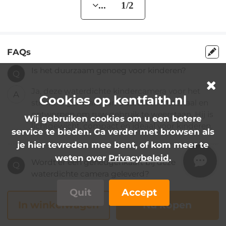
... 1/2
FAQs
Is het duurzaam genoeg voor kinderen?
Q
Ja, deze waterdichte kindercamera voor het
A
Cookies op kentfaith.nl
strand is gemaakt van duurzaam materiaal en
ontworpen om ruw gebruik te weerstaan. Hij is
Wij gebruiken cookies om u een betere
lichtgewicht, compact en ideaal voor kinderen.
service te bieden. Ga verder met browsen als
je hier tevreden mee bent, of kom meer te
weten over
Privacybeleid
.
Wordt er een geheugenkaart bij deze
Q
waterdichte camera geleverd?
Quit
Accept
Ja, een 32GB-geheugenkaart is inbegrepen,
A
In winkelwagen
Nu kopen
zodat je meteen kunt beginnen met filmen.