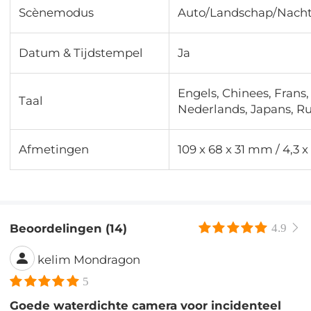
Scènemodus
Auto/Landschap/Nachtl
Datum & Tijdstempel
Ja
Engels, Chinees, Frans,
Taal
Nederlands, Japans, Ru
Afmetingen
109 x 68 x 31 mm / 4,3 x 
Beoordelingen (14)
4.9
kelim Mondragon
5
Goede waterdichte camera voor incidenteel