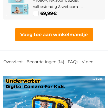
– 1080P, 16x zoom, 32GB,
valbestendig & webcam –
hemelblauw – voor kinderen van 4-15
69,99€
jaar – Kentfaith
Voeg toe aan winkelmandje
Overzicht
Beoordelingen (14)
FAQs
Video