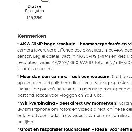
Digitale
Fotolijsten
129,35€
Kenmerken
*
4K & 56MP hoge resolutie – haarscherpe foto’s en vi
camera levert verbluffende beeldkwaliteit met 4K-vide
sensor. Leg elk detail vast in 4K/30FPS (MP4) en kies u
resoluties: video 4K/2.7K/1080P/720P; foto 56M/48M/30
voor elk moment.
*
Meer dan een camera – ook een webcam.
Sluit de 
op uw pc en gebruik hem direct voor videogesprekken o
Dankzij de pauzefunctie kunt u doorgaan met opnemen 
bestand, ideaal voor vloggen en YouTube.
*
WiFi-verbinding – deel direct uw momenten.
Verbin
uw smartphone om foto’s en video’s direct online te de
ook tv-uitvoer, zodat u uw video’s samen met familie e
bekijken.
*
Groot en responsief touchscreen – ideaal voor selfie