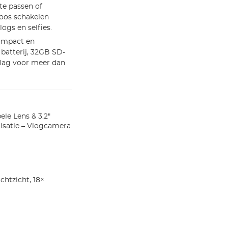
te passen of
loos schakelen
ogs en selfies.
mpact en
batterij, 32GB SD-
slag voor meer dan
le Lens & 3.2"
lisatie – Vlogcamera
htzicht, 18×