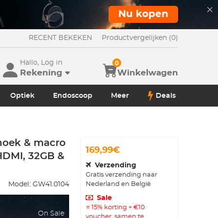
Nu kopen
RECENT BEKEKEN
Productvergelijken (0)
Hallo, Log in
0
Rekening
Winkelwagen
Optiek
Endoscoop
Meer
Deals
hoek & macro
169,99€
 HDMI, 32GB &
Verzending
Gratis verzending naar
Nederland en België
Model:
GW41.0104
Sale
⭐ 15% korting + €10
On Sale
voucher, samen te