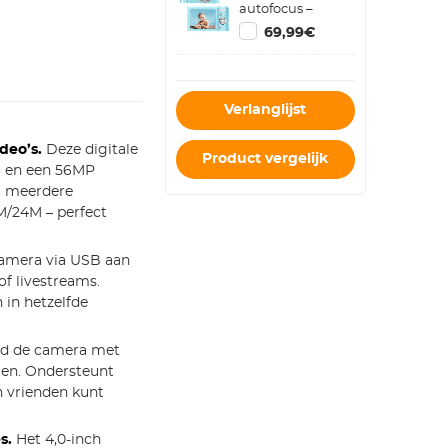
autofocus –
1080P, 16x zoom,
69,99€
32GB,
valbestendig &
webcam –
hemelblauw –
Verlanglijst
voor kinderen
van 4-15 jaar –
Kentfaith
deo’s.
Deze digitale
Product vergelijk
o en een 56MP
it meerdere
M/24M – perfect
camera via USB aan
f livestreams.
in hetzelfde
d de camera met
len. Ondersteunt
n vrienden kunt
s.
Het 4,0-inch