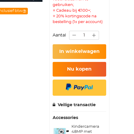
gebruiken;
⭐ Cadeau bij €100+;
nclusief btw
⭐ 20% kortingscode na
bestelling (1x per account)
Aantal
In winkelwagen
Nu kopen
Veilige transactie
Accessories
Kindercamera
48MP met