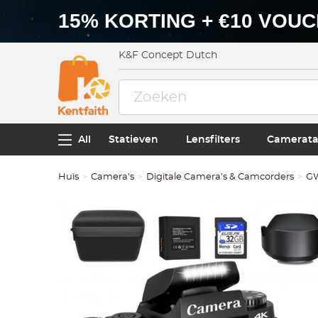
15% KORTING + €10 VOU
K&F Concept Dutch
All
Statieven
Lensfilters
Camerata
Huis
Camera's
Digitale Camera's & Camcorders
GW