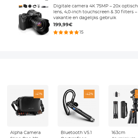
Digitale camera 4K 75MP – 20x optisc
lens, 4,0-inch touchscreen & 30 filters 
vakantie en dagelijks gebruik
199,99€
15
-41%
-42%
Alpha Camera
Bluetooth V5.1
163cm