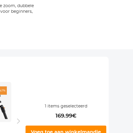
he zoom, dubbele
– voor beginners,
-41%
-41%
-63%
1
items geselecteerd
169.99
€
Alpha Camera
Camera Bag
Onde
Voeg toe aan winkelmandje