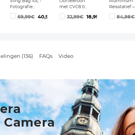
Sling Bag 10L -
Oortelefoon
Aluminium
Fotografie
met CVC8.0
Reisstatief –
Schoudertas
Handsfree
Lichtgewich
69,99€
40,99€
32,99€
18,99€
84,98€
Compatibel
Enkele Oor
Camerastati
met Canon,
Compatibel
voor DSLR,
Nikon, Sony
met Android
Draagverm
Camera's en DJI
iPhone Laptop
8 kg, Inclusi
Mavic Drone
Balhoofd
(Grijs/Zwart)
(K234A0+BH
36L)
elingen (136)
FAQs
Video