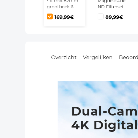
4K met 52mm
Magnetische
groothoek &
ND Filterset
macro lens –
ND8 + ND64 +
169,99€
89,99€
48MP, 180°
ND1000 + GND8
scherm, 16x
+ 5 in 1
zoom, HDMI,
Magnetische
32GB & dubbele
Adapterring,
batterijen –
Nano Xcel Serie
Kentfaith
Snelwisselsysteem
Overzicht
Vergelijken
Beoord