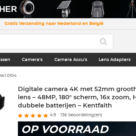
CHER
Gratis Verzending naar Nederland en België
ssen
Camera's
Camera Accu's
Lens Adapters
41.0104
Digitale camera 4K met 52mm groot
lens – 48MP, 180° scherm, 16x zoom,
dubbele batterijen – Kentfaith
4.9
136
beoordeling(en)
OP VOORRAAD