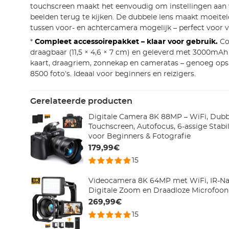
touchscreen maakt het eenvoudig om instellingen aan 
beelden terug te kijken. De dubbele lens maakt moeite
tussen voor- en achtercamera mogelijk – perfect voor vl
*
Compleet accessoirepakket – klaar voor gebruik.
Co
draagbaar (11,5 × 4,6 × 7 cm) en geleverd met 3000mAh 
kaart, draagriem, zonnekap en cameratas – genoeg op
8500 foto’s. Ideaal voor beginners en reizigers.
Gerelateerde producten
Digitale Camera 8K 88MP – WiFi, Dubbe
Touchscreen, Autofocus, 6-assige Stabi
voor Beginners & Fotografie
179,99€
15
Videocamera 8K 64MP met WiFi, IR-Nac
Digitale Zoom en Draadloze Microfoon
269,99€
15