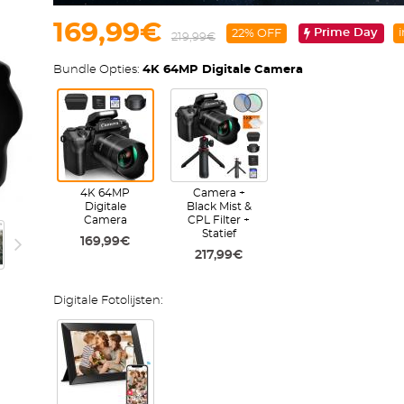
169,99€
Prime Day
i
22% OFF
219,99€
Bundle Opties:
4K 64MP Digitale Camera
4K 64MP
Camera +
Digitale
Black Mist &
Camera
CPL Filter +
Statief
169,99€
217,99€
Digitale Fotolijsten: