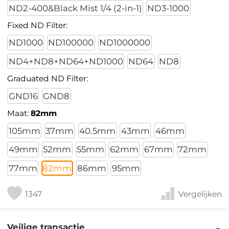
ND2-400&Black Mist 1/4 (2-in-1)
ND3-1000
Fixed ND Filter:
ND1000
ND100000
ND1000000
ND4+ND8+ND64+ND1000
ND64
ND8
Graduated ND Filter:
GND16
GND8
Maat:
82mm
105mm
37mm
40.5mm
43mm
46mm
49mm
52mm
55mm
62mm
67mm
72mm
77mm
82mm
86mm
95mm
1347
Vergelijken
Veilige transactie