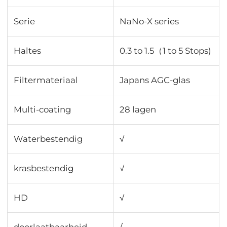
Serie
NaNo-X series
Haltes
0.3 to 1.5（1 to 5 Stops)
Filtermateriaal
Japans AGC-glas
Multi-coating
28 lagen
Waterbestendig
√
krasbestendig
√
HD
√