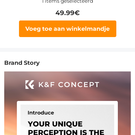
1
items geselecteerd
49.99
€
Voeg toe aan winkelmandje
Brand Story