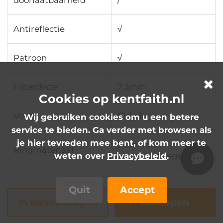
doorlaatbaarheid
∕
Antireflectie
√
Patroon
√
Filterdikte:
7.3mm
Cookies op kentfaith.nl
Vorm
Cirkel
Wij gebruiken cookies om u een betere
service te bieden. Ga verder met browsen als
je hier tevreden mee bent, of kom meer te
Luchtvaart
Ringmateriaal
weten over
Privacybeleid
.
aluminiumlegering
Quit
Accept
In winkelwagen
Nu kopen
Best verkopende producten