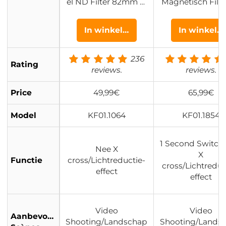
el ND Filter 82mm N
Magnetisch Filte
D2-ND32 (1-5 Stops)
riabel ND Filter (
– Ultradun Weerbest
tops) 28 Meerla
In winkelwagen
In winkel
endig – Nano Xcel
Coatings Nano 
Serie
236
Rating
reviews.
reviews.
Price
49,99€
65,99€
Model
KF01.1064
KF01.1854
1 Second Switch
Nee X
X
Functie
cross/Lichtreductie-
cross/Lichtreduc
effect
effect
Video
Video
Aanbevolen
Shooting/Landschap
Shooting/Lands