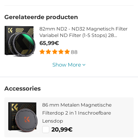
Gerelateerde producten
82mm ND2 - ND32 Magnetisch Filter
Variabel ND Filter (1-5 Stops) 28
Meerlaagse Coatings Nano Xcel Serie
65,99€
88
Show More
Accessories
86 mm Metalen Magnetische
Filterdop 2 in 1 Inschroefbare
Lensdop
20,99€