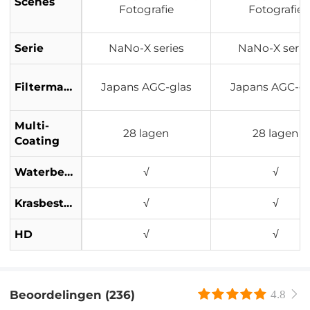
Scènes
Fotografie
Fotografie
Serie
NaNo-X series
NaNo-X serie
Filtermateriaal
Japans AGC-glas
Japans AGC-gl
Multi-
28 lagen
28 lagen
Coating
Waterbestendig
√
√
Krasbestendig
√
√
HD
√
√
Beoordelingen (236)
4.8