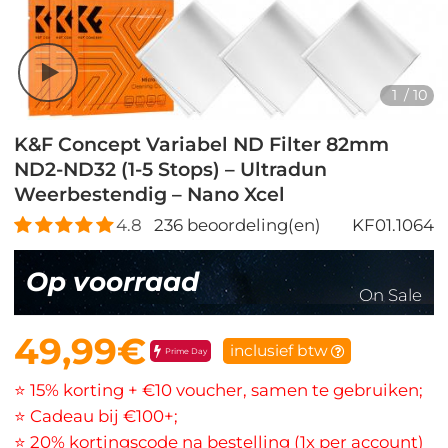
1
/
10
K&F Concept Variabel ND Filter 82mm
ND2-ND32 (1-5 Stops) – Ultradun
Weerbestendig – Nano Xcel
4.8
236
beoordeling(en)
KF01.1064
Op voorraad
On Sale
49,99€
inclusief btw
Prime Day
⭐ 15% korting + €10 voucher, samen te gebruiken;
⭐ Cadeau bij €100+;
⭐ 20% kortingscode na bestelling (1x per account)