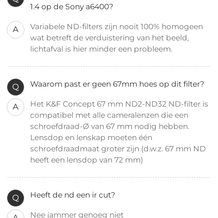
1.4 op de Sony a6400?
Variabele ND-filters zijn nooit 100% homogeen
A
wat betreft de verduistering van het beeld,
lichtafval is hier minder een probleem.
Waarom past er geen 67mm hoes op dit filter?
Q
Het K&F Concept 67 mm ND2-ND32 ND-filter is
A
compatibel met alle cameralenzen die een
schroefdraad-Ø van 67 mm nodig hebben.
Lensdop en lenskap moeten één
schroefdraadmaat groter zijn (d.w.z. 67 mm ND
heeft een lensdop van 72 mm)
Heeft de nd een ir cut?
Q
Nee jammer genoeg niet
A