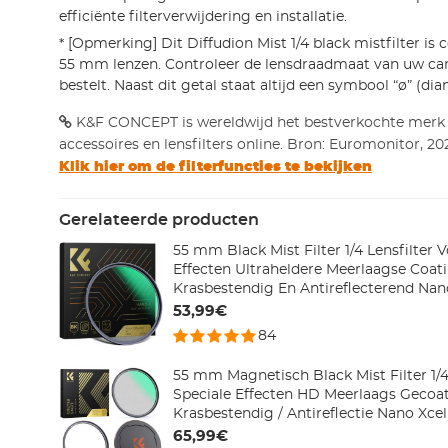
efficiënte filterverwijdering en installatie.
* [Opmerking] Dit Diffudion Mist 1/4 black mistfilter is
55 mm lenzen. Controleer de lensdraadmaat van uw ca
bestelt. Naast dit getal staat altijd een symbool “ø” (dia
K&F CONCEPT is wereldwijd het bestverkochte merk
accessoires en lensfilters online. Bron: Euromonitor, 20
Klik hier om de filterfuncties te bekijken
Gerelateerde producten
55 mm Black Mist Filter 1/4 Lensfilter 
Effecten Ultraheldere Meerlaagse Coat
Krasbestendig En Antireflecterend Nan
53,99€
84
55 mm Magnetisch Black Mist Filter 1/4
Speciale Effecten HD Meerlaags Gecoat
Krasbestendig / Antireflectie Nano Xcel
65,99€