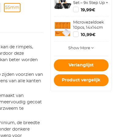
Set – 9x Step Up +
55mm
9x Step Down
19,99€
Metalen
Cameralens
Microvezeldoek
Ringen
10pcs, 14x14cm
10,99€
 kan de rimpels,
Show More
ardoor deze
t kan beter worden
Verlanglijst
e zijden voorzien van
Product vergelijk
ens van alle kanten
gemaakt van
g meervoudig gecoat
eurzweem te
uminium, de breedte
zonder donkere
twerp voor