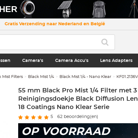
CHER
Gratis Verzending naar Nederland en België
ssen
Camera's
Camera Accu's
Lens Adapters
 Mist Filters
Black Mist 1/4
Black Mist 1/4 - Nano Klear
KF01.2136V
55 mm Black Pro Mist 1/4 Filter met 3
Reinigingsdoekje Black Diffusion Len
18 Coatings Nano Klear Serie
5
62
beoordeling(en)
OP VOORRAAD