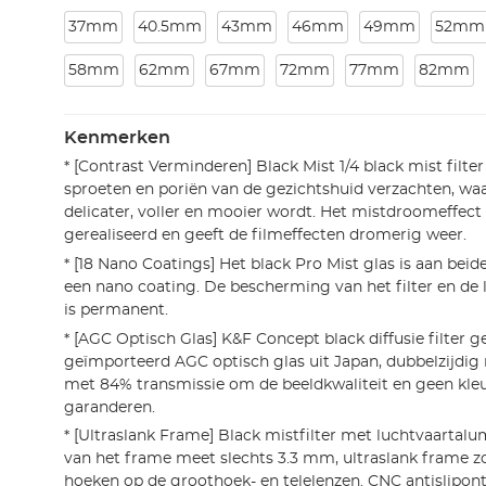
37mm
40.5mm
43mm
46mm
49mm
52mm
58mm
62mm
67mm
72mm
77mm
82mm
Kenmerken
* [Contrast Verminderen] Black Mist 1/4 black mist filter
sproeten en poriën van de gezichtshuid verzachten, wa
delicater, voller en mooier wordt. Het mistdroomeffec
gerealiseerd en geeft de filmeffecten dromerig weer.
* [18 Nano Coatings] Het black Pro Mist glas is aan beid
een nano coating. De bescherming van het filter en de l
is permanent.
* [AGC Optisch Glas] K&F Concept black diffusie filter 
geïmporteerd AGC optisch glas uit Japan, dubbelzijdi
met 84% transmissie om de beeldkwaliteit en geen kl
garanderen.
* [Ultraslank Frame] Black mistfilter met luchtvaartal
van het frame meet slechts 3.3 mm, ultraslank frame 
hoeken op de groothoek- en telelenzen. CNC antislipon