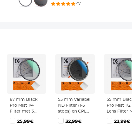
47
67 mm Black
55 mm Variabel
55 mm Blac
Pro Mist 1/4
ND Filter (1-5
Pro Mist 1/2
Filter met 3
stops) en CPL
Lens Filter 
Stuks
Filter 2 in 1 voor
3 Stuks
25,99€
32,99€
22,99€
Reinigingsdoekje
Camerafilterlens
Reinigingsd
Black Diffusion
Nano Klear
Black Diffus