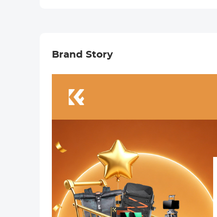
Lens Filter met
Lens Filter met
18 Coatings
18 Coatings
Nano Klear
Nano Klear
Serie
Serie
Brand Story