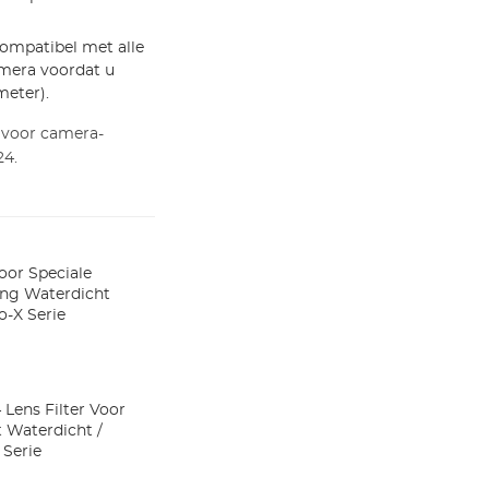
 compatibel met alle
mera voordat u
meter).
 voor camera-
24.
Voor Speciale
ing Waterdicht
o-X Serie
 Lens Filter Voor
 Waterdicht /
 Serie