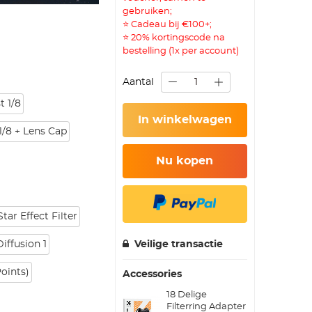
gebruiken;
⭐ Cadeau bij €100+;
⭐ 20% kortingscode na
bestelling (1x per account)
Aantal
t 1/8
In winkelwagen
1/8 + Lens Cap
Nu kopen
tar Effect Filter
ffusion 1
Veilige transactie
Points)
Accessories
18 Delige
Filterring Adapter