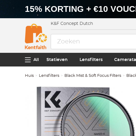
15% KORTING + €10 VOU
K&F Concept Dutch
All
Statieven
Lensfilters
Camerata
Huis
Lensfilters
Black Mist & Soft Focus Filters
Black