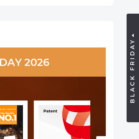
t 18
ano
BLACK FRIDAY