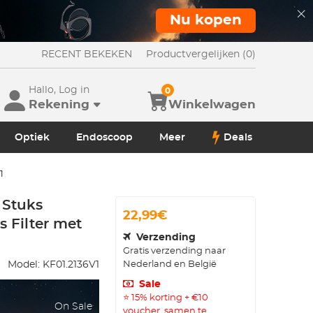
Nu kopen
RECENT BEKEKEN
Productvergelijken (0)
Hallo, Log in
0
Rekening
Winkelwagen
Optiek
Endoscoop
Meer
Deals
1
 Stuks
22,99€
s Filter met
Verzending
Gratis verzending naar
Nederland en België
Model:
KF01.2136V1
Sale
⭐ 15% korting + €10
On Sale
voucher, samen te