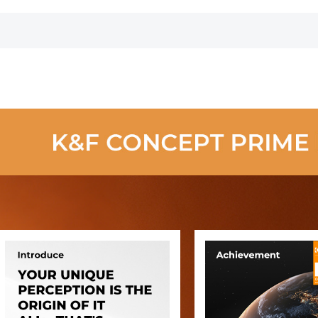
Lens Filter met
Serie
Filter 1/2 Me
18 Coatings
Coatings N
Nano Klear
Klear Serie
Serie