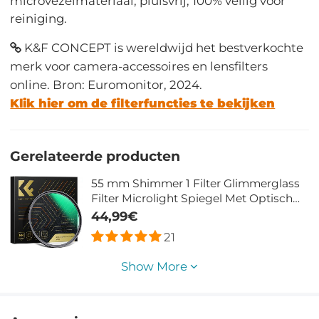
microvezelmateriaal, pluisvrij, 100% veilig voor
reiniging.
K&F CONCEPT is wereldwijd het bestverkochte
merk voor camera-accessoires en lensfilters
online. Bron: Euromonitor, 2024.
Klik hier om de filterfuncties te bekijken
Gerelateerde producten
55 mm Shimmer 1 Filter Glimmerglass
Filter Microlight Spiegel Met Optisch
Glas Waterdichte Groene Film Nano
44,99€
Xcel Serie
21
Show More