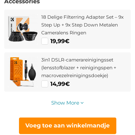
Accessories
18 Delige Filterring Adapter Set – 9x
Step Up + 9x Step Down Metalen
Cameralens Ringen
19,99€
3in1 DSLR-camerareinigingsset
(lensstofblazer + reinigingspen +
macrovezelreinigingsdoekje)
14,99€
Show More
Voeg toe aan winkelmandje