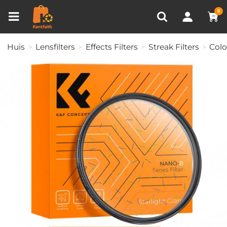
Productvergelijken (0)
RECENT BEKEKEN
0
Huis
Lensfilters
Effects Filters
Streak Filters
Colo