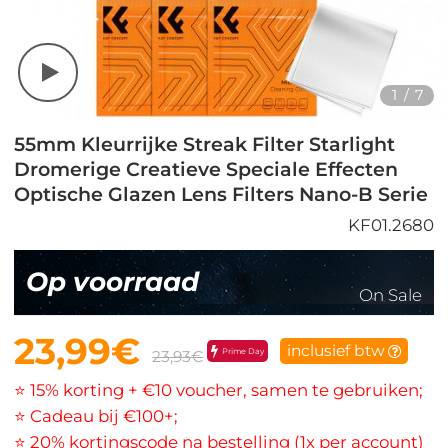
1
/
7
55mm Kleurrijke Streak Filter Starlight
Dromerige Creatieve Speciale Effecten
Optische Glazen Lens Filters Nano-B Serie
KF01.2680
Op voorraad
On Sale
23,99€
inclusief btw
Prime Day
23,93€
⭐ 15% korting + €10 voucher, samen te gebruiken;
⭐ Cadeau bij €100+;
⭐ 20% kortingscode na bestelling (1x per account)