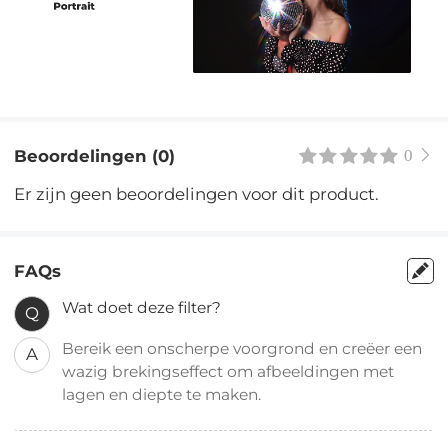
Beoordelingen (0)
0
Er zijn geen beoordelingen voor dit product.
FAQs
Wat doet deze filter?
Q
Bereik een onscherpe voorgrond en creëer een
A
wazig brekingseffect om afbeeldingen met
lagen en diepte te maken.